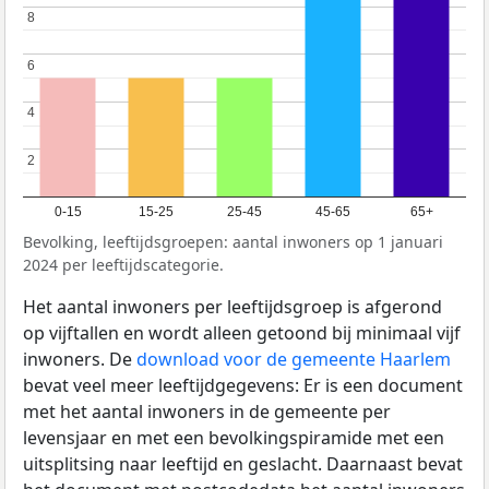
8
8
6
6
4
4
2
2
0-15
15-25
25-45
45-65
65+
Bevolking, leeftijdsgroepen: aantal inwoners op 1 januari
2024 per leeftijdscategorie.
Het aantal inwoners per leeftijdsgroep is afgerond
op vijftallen en wordt alleen getoond bij minimaal vijf
inwoners. De
download voor de gemeente Haarlem
bevat veel meer leeftijdgegevens: Er is een document
met het aantal inwoners in de gemeente per
levensjaar en met een bevolkingspiramide met een
uitsplitsing naar leeftijd en geslacht. Daarnaast bevat