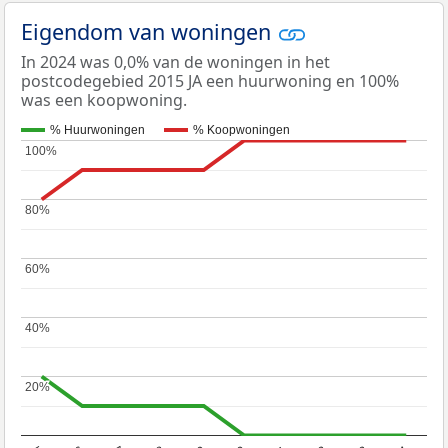
Eigendom van woningen
In 2024 was 0,0% van de woningen in het
postcodegebied 2015 JA een huurwoning en 100%
was een koopwoning.
% Huurwoningen
% Koopwoningen
100%
100%
80%
80%
60%
60%
40%
40%
20%
20%