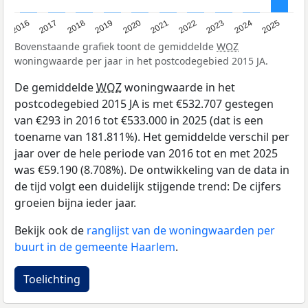
2016
2017
2018
2019
2020
2021
2022
2023
2024
2025
Bovenstaande grafiek toont de gemiddelde
WOZ
woningwaarde per jaar in het postcodegebied 2015 JA.
De gemiddelde
WOZ
woningwaarde in het
postcodegebied 2015 JA is met €532.707 gestegen
van €293 in 2016 tot €533.000 in 2025 (dat is een
toename van 181.811%). Het gemiddelde verschil per
jaar over de hele periode van 2016 tot en met 2025
was €59.190 (8.708%). De ontwikkeling van de data in
de tijd volgt een duidelijk stijgende trend: De cijfers
groeien bijna ieder jaar.
Bekijk ook de
ranglijst van de woningwaarden per
buurt in de gemeente Haarlem
.
Toelichting