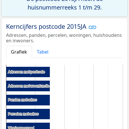
huisnummerreeks 1 t/m 29.
Kerncijfers postcode 2015JA
Adressen, panden, percelen, woningen, huishoudens
en inwoners.
Grafiek
Tabel
Adressen met postcode
Adressen met postcode
Adressen met woonfunctie
Adressen met woonfunctie
Panden met adres
Panden met adres
Percelen met adres
Percelen met adres
Woningvoorraad
Woningvoorraad