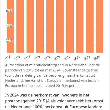
60%
60%
40%
40%
20%
20%
2015
2016
2017
2018
2019
2020
2021
2022
2023
2024
Autochtoon of migratieachtergrond in Nederland voor de
periode van 2015 tot en met 2024: Bovenstaande grafiek
toont de verdeling van de bevolking naar herkomst uit
Nederland, herkomst uit Europa en herkomst van buiten
Europa in het postcodegebied 2015 JA per jaar.
In 2024 was de herkomst van inwoners in het
postcodegebied 2015 JA als volgt verdeeld: herkomst
uit Nederland: 100%, herkomst uit Europese landen: