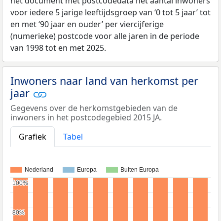
het document met postcodedata het aantal inwoners
voor iedere 5 jarige leeftijdsgroep van ‘0 tot 5 jaar’ tot
en met ‘90 jaar en ouder’ per viercijferige
(numerieke) postcode voor alle jaren in de periode
van 1998 tot en met 2025.
Inwoners naar land van herkomst per
jaar
Gegevens over de herkomstgebieden van de
inwoners in het postcodegebied 2015 JA.
Grafiek
Tabel
Nederland
Europa
Buiten Europa
100%
100%
80%
80%