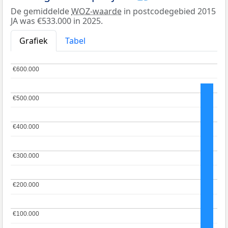
De gemiddelde
WOZ-waarde
in postcodegebied 2015
JA was €533.000 in 2025.
Grafiek
Tabel
€600.000
€600.000
€500.000
€500.000
€400.000
€400.000
€300.000
€300.000
€200.000
€200.000
€100.000
€100.000