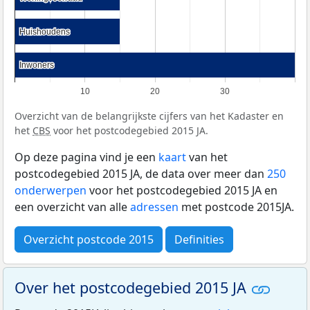
Huishoudens
Huishoudens
Inwoners
Inwoners
10
20
30
Overzicht van de belangrijkste cijfers van het Kadaster en
het
CBS
voor het postcodegebied 2015 JA.
Op deze pagina vind je een
kaart
van het
postcodegebied 2015 JA, de data over meer dan
250
onderwerpen
voor het postcodegebied 2015 JA en
een overzicht van alle
adressen
met postcode 2015JA.
Overzicht postcode 2015
Definities
Over het postcodegebied 2015 JA