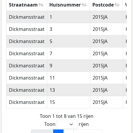
Straatnaam
Huisnummer
Postcode
Wo
Straatnaam
Huisnummer
Postcode
Wo
Dickmansstraat
1
2015JA
Ha
Dickmansstraat
3
2015JA
Ha
Dickmansstraat
5
2015JA
Ha
Dickmansstraat
7
2015JA
Ha
Dickmansstraat
9
2015JA
Ha
Dickmansstraat
11
2015JA
Ha
Dickmansstraat
13
2015JA
Ha
Dickmansstraat
15
2015JA
Ha
Toon 1 tot 8 van 15 rijen
Toon
rijen