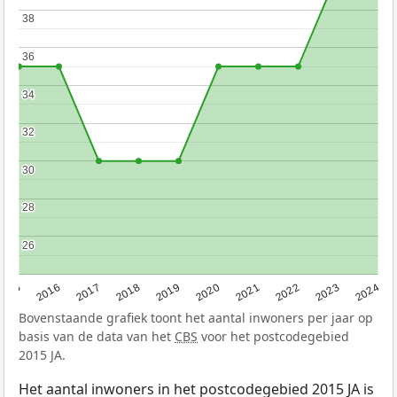
38
38
36
36
34
34
32
32
30
30
28
28
26
26
2015
2016
2017
2018
2019
2020
2021
2022
2023
2024
Bovenstaande grafiek toont het aantal inwoners per jaar op
basis van de data van het
CBS
voor het postcodegebied
2015 JA.
Het aantal inwoners in het postcodegebied 2015 JA is