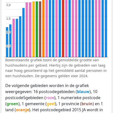
2,0
2,0
1,5
1,5
1,0
1,0
0,5
0,5
Bovenstaande grafiek toont de gemiddelde grootte van
huishoudens per gebied. Hierbij zijn de gebieden van laag
naar hoog gesorteerd op het gemiddeld aantal personen in
een huishouden. De gegevens gelden voor 2024.
De volgende gebieden worden in de grafiek
weergegeven: 16 postcodegebieden (
blauw
), 10
postcode5gebieden (
roze
), 1 numerieke postcode
(
groen
), 1 gemeente (
geel
), 1 provincie (
bruin
) en 1
land (
oranje
). Het postcodegebied 2015 JA wordt in