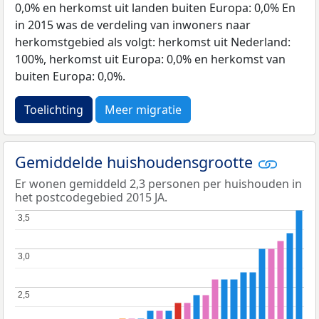
0,0% en herkomst uit landen buiten Europa: 0,0% En
in 2015 was de verdeling van inwoners naar
herkomstgebied als volgt: herkomst uit Nederland:
100%, herkomst uit Europa: 0,0% en herkomst van
buiten Europa: 0,0%.
Toelichting
Meer migratie
Gemiddelde huishoudensgrootte
Er wonen gemiddeld 2,3 personen per huishouden in
het postcodegebied 2015 JA.
3,5
3,5
3,0
3,0
2,5
2,5