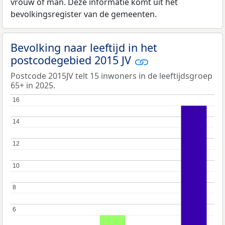
vrouw of man. Deze informatie komt uit het
bevolkingsregister van de gemeenten.
Bevolking naar leeftijd in het
postcodegebied 2015 JV
Postcode 2015JV telt 15 inwoners in de leeftijdsgroep
65+ in 2025.
16
16
14
14
12
12
10
10
8
8
6
6