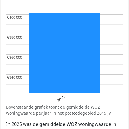
€400.000
€400.000
€380.000
€380.000
€360.000
€360.000
€340.000
€340.000
2025
Bovenstaande grafiek toont de gemiddelde
WOZ
woningwaarde per jaar in het postcodegebied 2015 JV.
In 2025 was de gemiddelde
WOZ
woningwaarde in