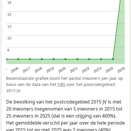
18
18
15
15
13
13
10
10
8
8
5
5
2015
2016
2017
2018
2019
2020
2021
2022
2023
2024
2025
Bovenstaande grafiek toont het aantal inwoners per jaar op
basis van de data van het
CBS
voor het postcodegebied
2015 JV.
De bevolking van het postcodegebied 2015 JV is met
20 inwoners toegenomen van 5 inwoners in 2015 tot
25 inwoners in 2025 (dat is een stijging van 400%).
Het gemiddelde verschil per jaar over de hele periode
van 2015 tot en met 2025 was 2 inwoners (40%).