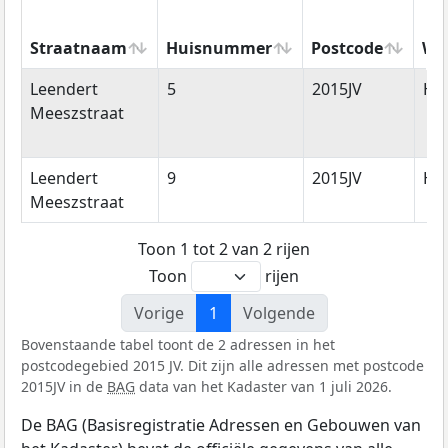
Straatnaam
Huisnummer
Postcode
Wo
Straatnaam
Huisnummer
Postcode
Wo
Leendert
5
2015JV
Ha
Meeszstraat
Leendert
9
2015JV
Ha
Meeszstraat
Toon 1 tot 2 van 2 rijen
Toon
rijen
Vorige
1
Volgende
Bovenstaande tabel toont de 2 adressen in het
postcodegebied 2015 JV. Dit zijn alle adressen met postcode
2015JV in de
BAG
data van het Kadaster van 1 juli 2026.
De BAG (Basisregistratie Adressen en Gebouwen van