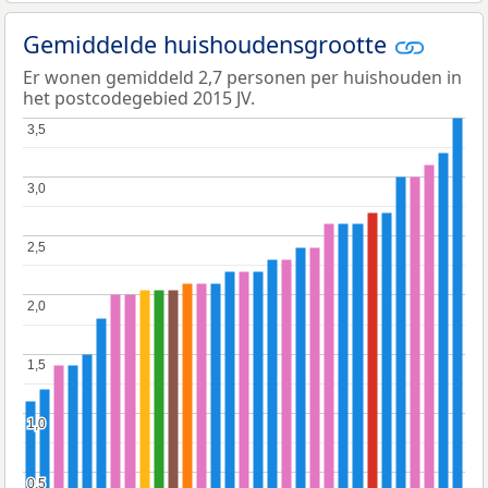
Gemiddelde huishoudensgrootte
Er wonen gemiddeld 2,7 personen per huishouden in
het postcodegebied 2015 JV.
3,5
3,5
3,0
3,0
2,5
2,5
2,0
2,0
1,5
1,5
1,0
1,0
0,5
0,5