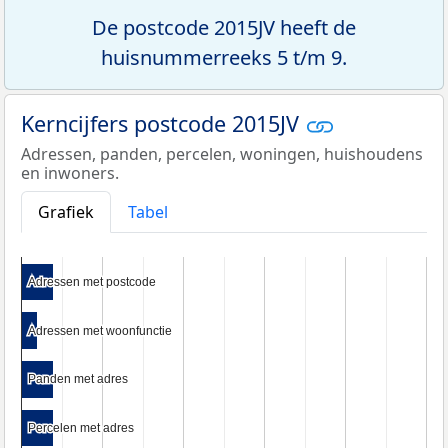
De postcode 2015JV heeft de
huisnummerreeks 5 t/m 9.
Kerncijfers postcode 2015JV
Adressen, panden, percelen, woningen, huishoudens
en inwoners.
Grafiek
Tabel
Adressen met postcode
Adressen met postcode
Adressen met woonfunctie
Adressen met woonfunctie
Panden met adres
Panden met adres
Percelen met adres
Percelen met adres