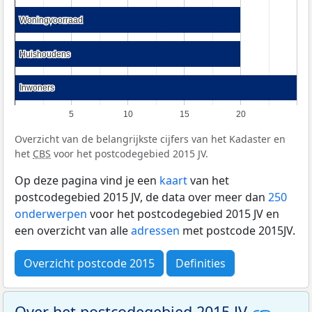
Woningvoorraad
Woningvoorraad
Huishoudens
Huishoudens
Inwoners
Inwoners
5
10
15
20
Overzicht van de belangrijkste cijfers van het Kadaster en
het
CBS
voor het postcodegebied 2015 JV.
Op deze pagina vind je een
kaart
van het
postcodegebied 2015 JV, de data over meer dan
250
onderwerpen
voor het postcodegebied 2015 JV en
een overzicht van alle
adressen
met postcode 2015JV.
Overzicht postcode 2015
Definities
Over het postcodegebied 2015 JV