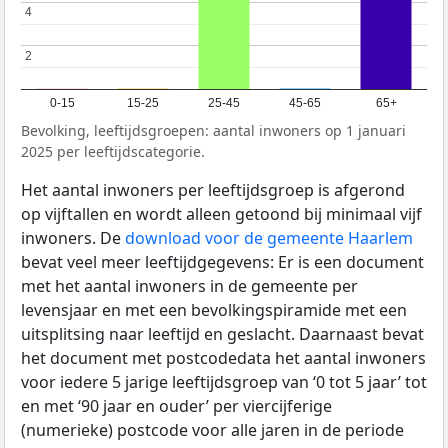
4
4
2
2
0-15
15-25
25-45
45-65
65+
Bevolking, leeftijdsgroepen: aantal inwoners op 1 januari
2025 per leeftijdscategorie.
Het aantal inwoners per leeftijdsgroep is afgerond
op vijftallen en wordt alleen getoond bij minimaal vijf
inwoners. De
download voor de gemeente Haarlem
bevat veel meer leeftijdgegevens: Er is een document
met het aantal inwoners in de gemeente per
levensjaar en met een bevolkingspiramide met een
uitsplitsing naar leeftijd en geslacht. Daarnaast bevat
het document met postcodedata het aantal inwoners
voor iedere 5 jarige leeftijdsgroep van ‘0 tot 5 jaar’ tot
en met ‘90 jaar en ouder’ per viercijferige
(numerieke) postcode voor alle jaren in de periode