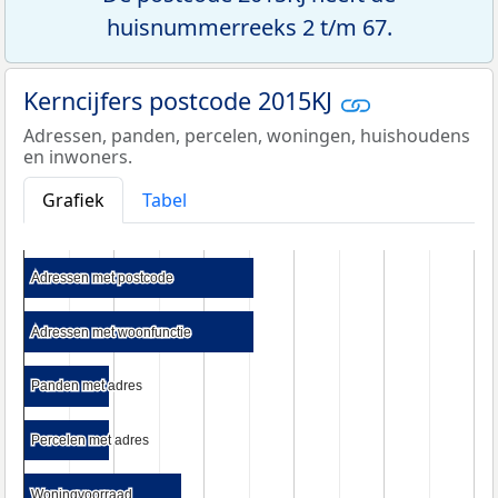
huisnummerreeks 2 t/m 67.
Kerncijfers postcode 2015KJ
Adressen, panden, percelen, woningen, huishoudens
en inwoners.
Grafiek
Tabel
Adressen met postcode
Adressen met postcode
Adressen met woonfunctie
Adressen met woonfunctie
Panden met adres
Panden met adres
Percelen met adres
Percelen met adres
Woningvoorraad
Woningvoorraad