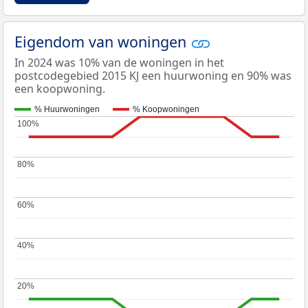
Eigendom van woningen
In 2024 was 10% van de woningen in het
postcodegebied 2015 KJ een huurwoning en 90% was
een koopwoning.
% Huurwoningen
% Koopwoningen
100%
100%
80%
80%
60%
60%
40%
40%
20%
20%