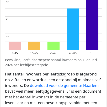
30
30
20
20
10
10
0-15
15-25
25-45
45-65
65+
Bevolking, leeftijdsgroepen: aantal inwoners op 1 januari
2024 per leeftijdscategorie.
Het aantal inwoners per leeftijdsgroep is afgerond
op vijftallen en wordt alleen getoond bij minimaal vijf
inwoners. De
download voor de gemeente Haarlem
bevat veel meer leeftijdgegevens: Er is een document
met het aantal inwoners in de gemeente per
levensjaar en met een bevolkingspiramide met een