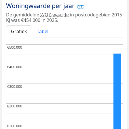
Woningwaarde per jaar
De gemiddelde
WOZ-waarde
in postcodegebied 2015
KJ was €454.000 in 2025.
Grafiek
Tabel
€500.000
€500.000
€400.000
€400.000
€300.000
€300.000
€200.000
€200.000
€100.000
€100.000