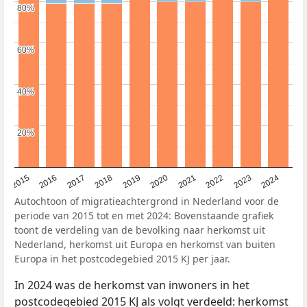
80%
80%
60%
60%
40%
40%
20%
20%
2015
2016
2017
2018
2019
2020
2021
2022
2023
2024
Autochtoon of migratieachtergrond in Nederland voor de
periode van 2015 tot en met 2024: Bovenstaande grafiek
toont de verdeling van de bevolking naar herkomst uit
Nederland, herkomst uit Europa en herkomst van buiten
Europa in het postcodegebied 2015 KJ per jaar.
In 2024 was de herkomst van inwoners in het
postcodegebied 2015 KJ als volgt verdeeld: herkomst