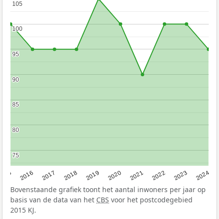
105
105
100
100
95
95
90
90
85
85
80
80
75
75
2015
2016
2017
2018
2019
2020
2021
2022
2023
2024
Bovenstaande grafiek toont het aantal inwoners per jaar op
basis van de data van het
CBS
voor het postcodegebied
2015 KJ.