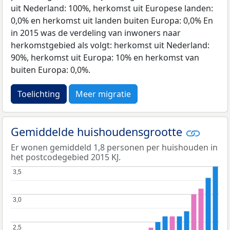
uit Nederland: 100%, herkomst uit Europese landen:
0,0% en herkomst uit landen buiten Europa: 0,0% En
in 2015 was de verdeling van inwoners naar
herkomstgebied als volgt: herkomst uit Nederland:
90%, herkomst uit Europa: 10% en herkomst van
buiten Europa: 0,0%.
Toelichting
Meer migratie
Gemiddelde huishoudensgrootte
Er wonen gemiddeld 1,8 personen per huishouden in
het postcodegebied 2015 KJ.
3,5
3,5
3,0
3,0
2,5
2,5