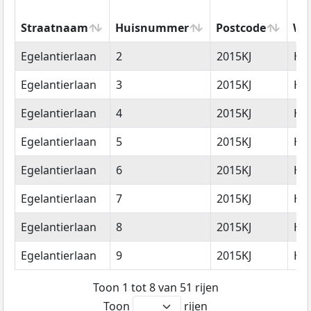
Straatnaam
Huisnummer
Postcode
Wo
Straatnaam
Huisnummer
Postcode
Wo
Egelantierlaan
2
2015KJ
Ha
Egelantierlaan
3
2015KJ
Ha
Egelantierlaan
4
2015KJ
Ha
Egelantierlaan
5
2015KJ
Ha
Egelantierlaan
6
2015KJ
Ha
Egelantierlaan
7
2015KJ
Ha
Egelantierlaan
8
2015KJ
Ha
Egelantierlaan
9
2015KJ
Ha
Toon 1 tot 8 van 51 rijen
Toon
rijen