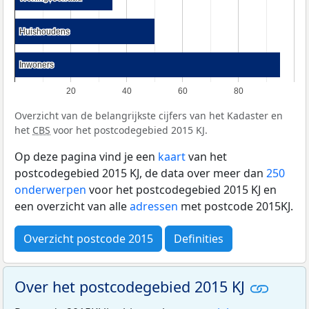
Huishoudens
Huishoudens
Inwoners
Inwoners
20
40
60
80
Overzicht van de belangrijkste cijfers van het Kadaster en
het
CBS
voor het postcodegebied 2015 KJ.
Op deze pagina vind je een
kaart
van het
postcodegebied 2015 KJ, de data over meer dan
250
onderwerpen
voor het postcodegebied 2015 KJ en
een overzicht van alle
adressen
met postcode 2015KJ.
Overzicht postcode 2015
Definities
Over het postcodegebied 2015 KJ