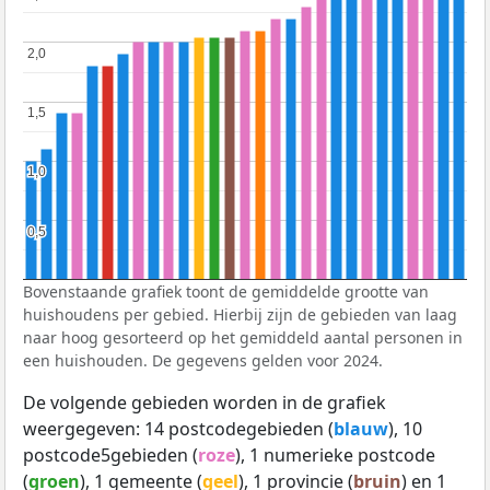
2,0
2,0
1,5
1,5
1,0
1,0
0,5
0,5
Bovenstaande grafiek toont de gemiddelde grootte van
huishoudens per gebied. Hierbij zijn de gebieden van laag
naar hoog gesorteerd op het gemiddeld aantal personen in
een huishouden. De gegevens gelden voor 2024.
De volgende gebieden worden in de grafiek
weergegeven: 14 postcodegebieden (
blauw
), 10
postcode5gebieden (
roze
), 1 numerieke postcode
(
groen
), 1 gemeente (
geel
), 1 provincie (
bruin
) en 1