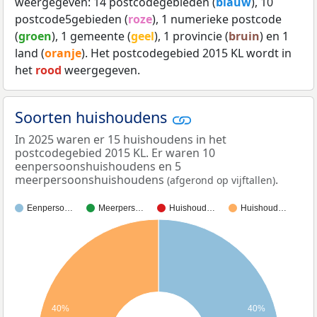
weergegeven: 14 postcodegebieden (
blauw
), 10
postcode5gebieden (
roze
), 1 numerieke postcode
(
groen
), 1 gemeente (
geel
), 1 provincie (
bruin
) en 1
land (
oranje
). Het postcodegebied 2015 KL wordt in
het
rood
weergegeven.
Soorten huishoudens
In 2025 waren er 15 huishoudens in het
postcodegebied 2015 KL. Er waren 10
eenpersoonshuishoudens en 5
meerpersoonshuishoudens
.
(afgerond op vijftallen)
Eenperso…
Meerpers…
Huishoud…
Huishoud…
40%
40%