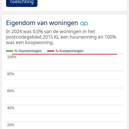
Toelichting
Eigendom van woningen
In 2024 was 0,0% van de woningen in het
postcodegebied 2015 KL een huurwoning en 100%
was een koopwoning.
% Huurwoningen
% Koopwoningen
100%
100%
80%
80%
60%
60%
40%
40%
20%
20%