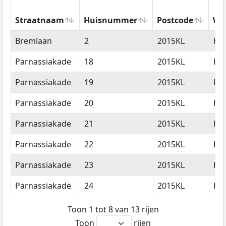
Straatnaam
Huisnummer
Postcode
Wo
Straatnaam
Huisnummer
Postcode
Wo
Bremlaan
2
2015KL
Ha
Parnassiakade
18
2015KL
Ha
Parnassiakade
19
2015KL
Ha
Parnassiakade
20
2015KL
Ha
Parnassiakade
21
2015KL
Ha
Parnassiakade
22
2015KL
Ha
Parnassiakade
23
2015KL
Ha
Parnassiakade
24
2015KL
Ha
Toon 1 tot 8 van 13 rijen
Toon
rijen