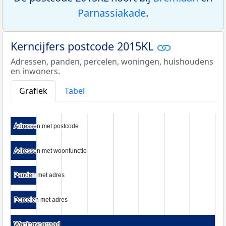
Parnassiakade
.
Kerncijfers postcode 2015KL
Adressen, panden, percelen, woningen, huishoudens
en inwoners.
Grafiek
Tabel
Adressen met postcode
Adressen met postcode
Adressen met woonfunctie
Adressen met woonfunctie
Panden met adres
Panden met adres
Percelen met adres
Percelen met adres
Woningvoorraad
Woningvoorraad