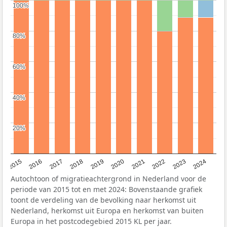
100%
100%
80%
80%
60%
60%
40%
40%
20%
20%
2015
2016
2017
2018
2019
2020
2021
2022
2023
2024
Autochtoon of migratieachtergrond in Nederland voor de
periode van 2015 tot en met 2024: Bovenstaande grafiek
toont de verdeling van de bevolking naar herkomst uit
Nederland, herkomst uit Europa en herkomst van buiten
Europa in het postcodegebied 2015 KL per jaar.