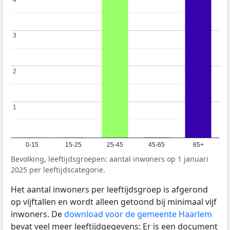
3
3
2
2
1
1
0-15
15-25
25-45
45-65
65+
Bevolking, leeftijdsgroepen: aantal inwoners op 1 januari
2025 per leeftijdscategorie.
Het aantal inwoners per leeftijdsgroep is afgerond
op vijftallen en wordt alleen getoond bij minimaal vijf
inwoners. De
download voor de gemeente Haarlem
bevat veel meer leeftijdgegevens: Er is een document