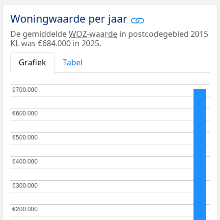
Woningwaarde per jaar
De gemiddelde
WOZ-waarde
in postcodegebied 2015
KL was €684.000 in 2025.
Grafiek
Tabel
€700.000
€700.000
€600.000
€600.000
€500.000
€500.000
€400.000
€400.000
€300.000
€300.000
€200.000
€200.000