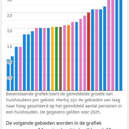
3,0
3,0
2,5
2,5
2,0
2,0
1,5
1,5
1,0
1,0
0,5
0,5
Bovenstaande grafiek toont de gemiddelde grootte van
huishoudens per gebied. Hierbij zijn de gebieden van laag
naar hoog gesorteerd op het gemiddeld aantal personen in
een huishouden. De gegevens gelden voor 2025.
De volgende gebieden worden in de grafiek