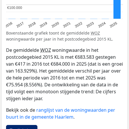
€100.000
€100.000
2016
2017
2018
2019
2020
2021
2022
2023
2024
2025
Bovenstaande grafiek toont de gemiddelde
WOZ
woningwaarde per jaar in het postcodegebied 2015 KL.
De gemiddelde
WOZ
woningwaarde in het
postcodegebied 2015 KL is met €683.583 gestegen
van €417 in 2016 tot €684.000 in 2025 (dat is een groei
van 163.929%). Het gemiddelde verschil per jaar over
de hele periode van 2016 tot en met 2025 was
€75.954 (8.556%). De ontwikkeling van de data in de
tijd volgt een monotoon stijgende trend: De cijfers
stijgen ieder jaar.
Bekijk ook de
ranglijst van de woningwaarden per
buurt in de gemeente Haarlem
.