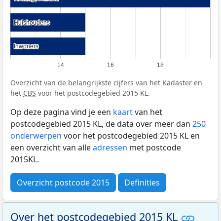
Huishoudens
Huishoudens
Inwoners
Inwoners
14
16
18
Overzicht van de belangrijkste cijfers van het Kadaster en
het
CBS
voor het postcodegebied 2015 KL.
Op deze pagina vind je een
kaart
van het
postcodegebied 2015 KL, de data over meer dan
250
onderwerpen
voor het postcodegebied 2015 KL en
een overzicht van alle
adressen
met postcode
2015KL.
Overzicht postcode 2015
Definities
Over het postcodegebied 2015 KL