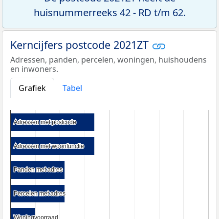
huisnummerreeks 42 - RD t/m 62.
Kerncijfers postcode 2021ZT
Adressen, panden, percelen, woningen, huishoudens
en inwoners.
Grafiek
Tabel
Adressen met postcode
Adressen met postcode
Adressen met woonfunctie
Adressen met woonfunctie
Panden met adres
Panden met adres
Percelen met adres
Percelen met adres
Woningvoorraad
Woningvoorraad