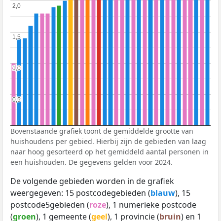
2,0
2,0
1,5
1,5
1,0
1,0
0,5
0,5
Bovenstaande grafiek toont de gemiddelde grootte van
huishoudens per gebied. Hierbij zijn de gebieden van laag
naar hoog gesorteerd op het gemiddeld aantal personen in
een huishouden. De gegevens gelden voor 2024.
De volgende gebieden worden in de grafiek
weergegeven: 15 postcodegebieden (
blauw
), 15
postcode5gebieden (
roze
), 1 numerieke postcode
(
groen
), 1 gemeente (
geel
), 1 provincie (
bruin
) en 1