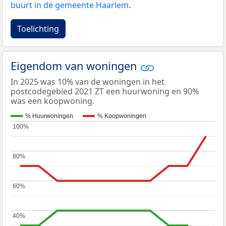
buurt in de gemeente Haarlem
.
Toelichting
Eigendom van woningen
In 2025 was 10% van de woningen in het
postcodegebied 2021 ZT een huurwoning en 90%
was een koopwoning.
% Huurwoningen
% Koopwoningen
100%
100%
80%
80%
60%
60%
40%
40%