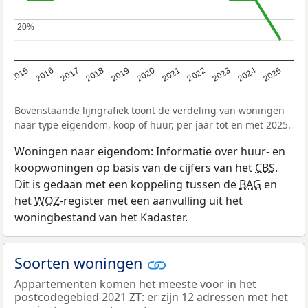
20%
20%
2019
2022
2025
2017
2020
2023
2015
2018
2021
2024
2016
Bovenstaande lijngrafiek toont de verdeling van woningen
naar type eigendom, koop of huur, per jaar tot en met 2025.
Woningen naar eigendom: Informatie over huur- en
koopwoningen op basis van de cijfers van het
CBS
.
Dit is gedaan met een koppeling tussen de
BAG
en
het
WOZ
-register met een aanvulling uit het
woningbestand van het Kadaster.
Soorten woningen
Appartementen komen het meeste voor in het
postcodegebied 2021 ZT: er zijn 12 adressen met het