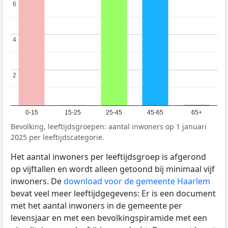
6
6
4
4
2
2
0-15
15-25
25-45
45-65
65+
Bevolking, leeftijdsgroepen: aantal inwoners op 1 januari
2025 per leeftijdscategorie.
Het aantal inwoners per leeftijdsgroep is afgerond
op vijftallen en wordt alleen getoond bij minimaal vijf
inwoners. De
download voor de gemeente Haarlem
bevat veel meer leeftijdgegevens: Er is een document
met het aantal inwoners in de gemeente per
levensjaar en met een bevolkingspiramide met een