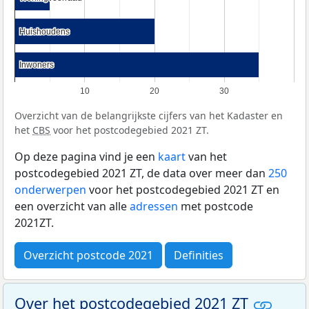
Huishoudens
Huishoudens
Inwoners
Inwoners
10
20
30
Overzicht van de belangrijkste cijfers van het Kadaster en
het
CBS
voor het postcodegebied 2021 ZT.
Op deze pagina vind je een
kaart
van het
postcodegebied 2021 ZT, de data over meer dan
250
onderwerpen
voor het postcodegebied 2021 ZT en
een overzicht van alle
adressen
met postcode
2021ZT.
Overzicht postcode 2021
Definities
Over het postcodegebied 2021 ZT