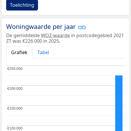
Toelichting
Woningwaarde per jaar
De gemiddelde
WOZ-waarde
in postcodegebied 2021
ZT was €226.000 in 2025.
Grafiek
Tabel
€250.000
€250.000
€200.000
€200.000
€150.000
€150.000
€100.000
€100.000