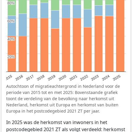
80%
80%
60%
60%
40%
40%
20%
20%
2019
2022
2017
2025
2020
2015
2023
2018
2021
2016
2024
Autochtoon of migratieachtergrond in Nederland voor de
periode van 2015 tot en met 2025: Bovenstaande grafiek
toont de verdeling van de bevolking naar herkomst uit
Nederland, herkomst uit Europa en herkomst van buiten
Europa in het postcodegebied 2021 ZT per jaar.
In 2025 was de herkomst van inwoners in het
postcodegebied 2021 ZT als volgt verdeeld: herkomst