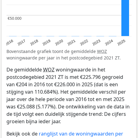
€50.000
€50.000
2016
2017
2018
2019
2020
2021
2022
2023
2024
2025
Bovenstaande grafiek toont de gemiddelde
WOZ
woningwaarde per jaar in het postcodegebied 2021 ZT.
De gemiddelde
WOZ
woningwaarde in het
postcodegebied 2021 ZT is met €225.796 gegroeid
van €204 in 2016 tot €226.000 in 2025 (dat is een
stijging van 110.684%). Het gemiddelde verschil per
jaar over de hele periode van 2016 tot en met 2025
was €25.088 (5.177%). De ontwikkeling van de data in
de tijd volgt een duidelijk stijgende trend: De cijfers
groeien bijna ieder jaar.
Bekijk ook de
ranglijst van de woningwaarden per