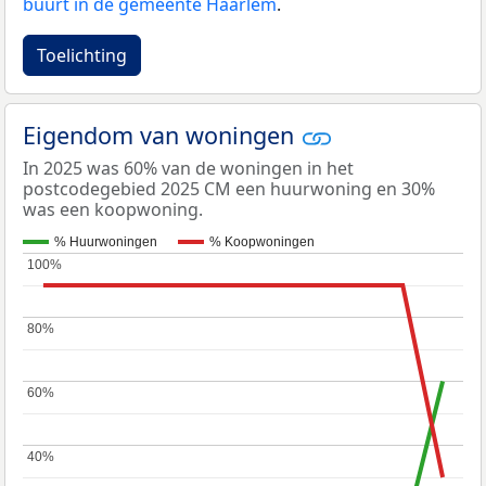
buurt in de gemeente Haarlem
.
Toelichting
Eigendom van woningen
In 2025 was 60% van de woningen in het
postcodegebied 2025 CM een huurwoning en 30%
was een koopwoning.
% Huurwoningen
% Koopwoningen
100%
100%
80%
80%
60%
60%
40%
40%