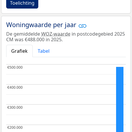
Toelichting
Woningwaarde per jaar
De gemiddelde
WOZ-waarde
in postcodegebied 2025
CM was €488.000 in 2025.
Grafiek
Tabel
€500.000
€500.000
€400.000
€400.000
€300.000
€300.000
€200.000
€200.000