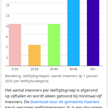
15
15
13
13
10
10
8
8
5
5
3
3
0-15
15-25
25-45
45-65
65+
Bevolking, leeftijdsgroepen: aantal inwoners op 1 januari
2025 per leeftijdscategorie.
Het aantal inwoners per leeftijdsgroep is afgerond
op vijftallen en wordt alleen getoond bij minimaal vijf
inwoners. De
download voor de gemeente Haarlem
bevat veel meer leeftijdgegevens: Er is een document