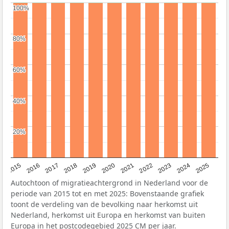
100%
100%
80%
80%
60%
60%
40%
40%
20%
20%
2019
2022
2017
2025
2020
2015
2023
2018
2021
2016
2024
Autochtoon of migratieachtergrond in Nederland voor de
periode van 2015 tot en met 2025: Bovenstaande grafiek
toont de verdeling van de bevolking naar herkomst uit
Nederland, herkomst uit Europa en herkomst van buiten
Europa in het postcodegebied 2025 CM per jaar.