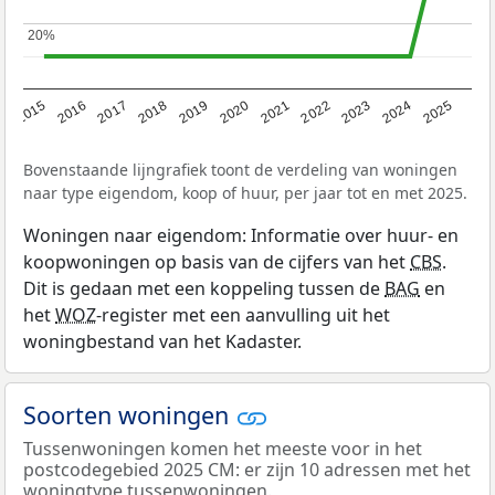
20%
20%
2019
2022
2025
2017
2020
2023
2015
2018
2021
2024
2016
Bovenstaande lijngrafiek toont de verdeling van woningen
naar type eigendom, koop of huur, per jaar tot en met 2025.
Woningen naar eigendom: Informatie over huur- en
koopwoningen op basis van de cijfers van het
CBS
.
Dit is gedaan met een koppeling tussen de
BAG
en
het
WOZ
-register met een aanvulling uit het
woningbestand van het Kadaster.
Soorten woningen
Tussenwoningen komen het meeste voor in het
postcodegebied 2025 CM: er zijn 10 adressen met het
woningtype tussenwoningen.