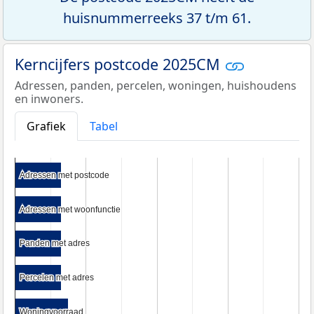
huisnummerreeks 37 t/m 61.
Kerncijfers postcode 2025CM
Adressen, panden, percelen, woningen, huishoudens
en inwoners.
Grafiek
Tabel
Adressen met postcode
Adressen met postcode
Adressen met woonfunctie
Adressen met woonfunctie
Panden met adres
Panden met adres
Percelen met adres
Percelen met adres
Woningvoorraad
Woningvoorraad