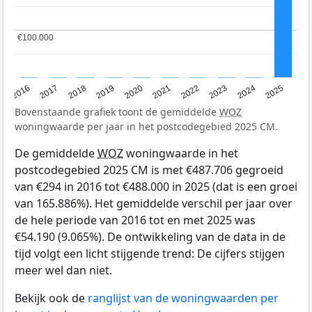
€100.000
€100.000
2016
2017
2018
2019
2020
2021
2022
2023
2024
2025
Bovenstaande grafiek toont de gemiddelde
WOZ
woningwaarde per jaar in het postcodegebied 2025 CM.
De gemiddelde
WOZ
woningwaarde in het
postcodegebied 2025 CM is met €487.706 gegroeid
van €294 in 2016 tot €488.000 in 2025 (dat is een groei
van 165.886%). Het gemiddelde verschil per jaar over
de hele periode van 2016 tot en met 2025 was
€54.190 (9.065%). De ontwikkeling van de data in de
tijd volgt een licht stijgende trend: De cijfers stijgen
meer wel dan niet.
Bekijk ook de
ranglijst van de woningwaarden per