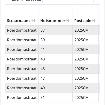
Straatnaam
Huisnummer
Postcode
Wo
Straatnaam
Huisnummer
Postcode
W
Roerdompstraat
37
2025CM
Ha
Roerdompstraat
39
2025CM
Ha
Roerdompstraat
41
2025CM
Ha
Roerdompstraat
43
2025CM
Ha
Roerdompstraat
45
2025CM
Ha
Roerdompstraat
47
2025CM
Ha
Roerdompstraat
49
2025CM
Ha
Roerdompstraat
51
2025CM
Ha