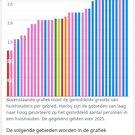
2,5
2,5
2,0
2,0
1,5
1,5
1,0
1,0
0,5
0,5
Bovenstaande grafiek toont de gemiddelde grootte van
huishoudens per gebied. Hierbij zijn de gebieden van laag
naar hoog gesorteerd op het gemiddeld aantal personen in
een huishouden. De gegevens gelden voor 2025.
De volgende gebieden worden in de grafiek