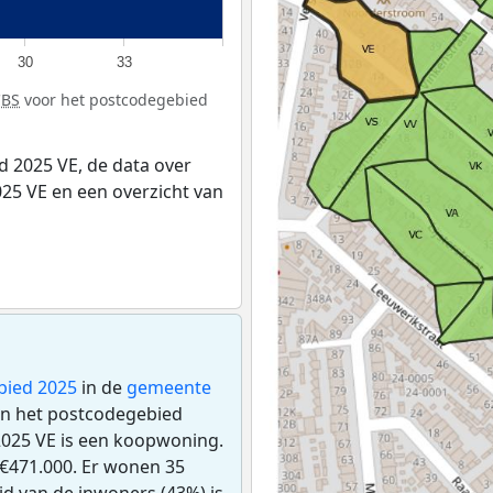
30
33
CBS
voor het postcodegebied
 2025 VE, de data over
25 VE en een overzicht van
bied 2025
in de
gemeente
 in het postcodegebied
2025 VE is een koopwoning.
€471.000. Er wonen 35
d van de inwoners (43%) is