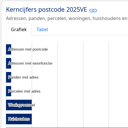
Kerncijfers postcode 2025VE
Adressen, panden, percelen, woningen, huishoudens en
Grafiek
Tabel
Adressen met postcode
Adressen met postcode
Adressen met woonfunctie
Adressen met woonfunctie
Panden met adres
Panden met adres
Percelen met adres
Percelen met adres
Woningvoorraad
Woningvoorraad
Huishoudens
Huishoudens