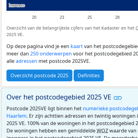
Inwoners
Inwoners
20
23
25
28
Overzicht van de belangrijkste cijfers van het Kadaster en het
2025 VE.
Op deze pagina vind je een
kaart
van het postcodegebied
meer dan
250 onderwerpen
voor het postcodegebied 20
alle
adressen
met postcode 2025VE.
Overzicht postcode 2025
Definities
Over het postcodegebied 2025 VE
Postcode 2025VE ligt binnen het
numerieke postcodege
Haarlem
. Er zijn achttien adressen en twintig woningen
2025 VE. 100% van de woningen in het postcodegebied 
De woningen hebben een gemiddelde
WOZ
waarde van 
inwoners in het postcodegebied 2025 VE. De meerderhei