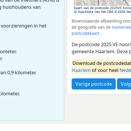
ig huishoudens van
Bovenstaande afbeelding toon
 voorzieningen in het
de geografie van de
numeriek
postcodekaart
.
De postcode 2025 VE hoort
gemeente Haarlem. Deze p
lometer.
r.
Download de postcodedat
Haarlem
of voor heel
Nede
van 0,9 kilometer.
Vorige postcode
Volg
kilometer.