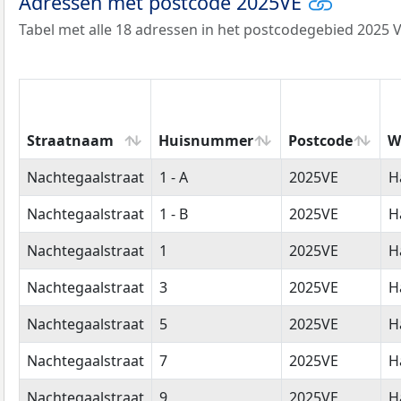
Adressen met postcode 2025VE
Tabel met alle 18 adressen in het postcodegebied 2025 V
Straatnaam
Huisnummer
Postcode
W
Straatnaam
Huisnummer
Postcode
W
Nachtegaalstraat
1 - A
2025VE
H
Nachtegaalstraat
1 - B
2025VE
H
Nachtegaalstraat
1
2025VE
H
Nachtegaalstraat
3
2025VE
H
Nachtegaalstraat
5
2025VE
H
Nachtegaalstraat
7
2025VE
H
Nachtegaalstraat
9
2025VE
H