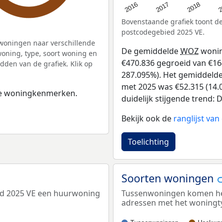
2
2016
2018
2017
Bovenstaande grafiek toont 
postcodegebied 2025 VE.
woningen naar verschillende
De gemiddelde
WOZ
wonin
ning, type, soort woning en
€470.836 gegroeid van €164
dden van de grafiek. Klik op
287.095%). Het gemiddelde 
met 2025 was €52.315 (14.0
 de woningkenmerken.
duidelijk stijgende trend: D
Bekijk ook de
ranglijst va
Toelichting
Soorten woningen
ed 2025 VE een huurwoning
Tussenwoningen komen het 
adressen met het woningt