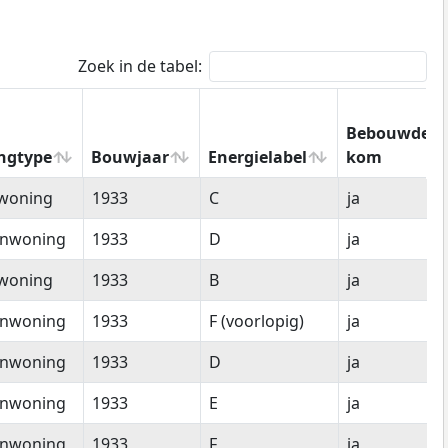
Zoek in de tabel:
Bebouwde
ngtype
Bouwjaar
Energielabel
kom
ngtype
Bouwjaar
Energielabel
Bebouwde
woning
1933
C
ja
kom
enwoning
1933
D
ja
woning
1933
B
ja
enwoning
1933
F (voorlopig)
ja
enwoning
1933
D
ja
enwoning
1933
E
ja
enwoning
1933
F
ja