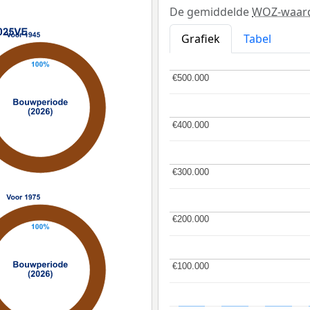
De gemiddelde
WOZ-waar
Grafiek
Tabel
€500.000
€500.000
€400.000
€400.000
€300.000
€300.000
€200.000
€200.000
€100.000
€100.000