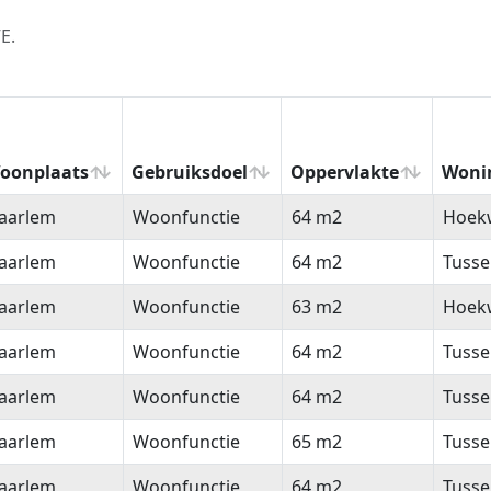
E.
oonplaats
Gebruiksdoel
Oppervlakte
Woni
oonplaats
Gebruiksdoel
Oppervlakte
Woni
aarlem
Woonfunctie
64 m2
Hoek
aarlem
Woonfunctie
64 m2
Tuss
aarlem
Woonfunctie
63 m2
Hoek
aarlem
Woonfunctie
64 m2
Tuss
aarlem
Woonfunctie
64 m2
Tuss
aarlem
Woonfunctie
65 m2
Tuss
aarlem
Woonfunctie
64 m2
Tuss