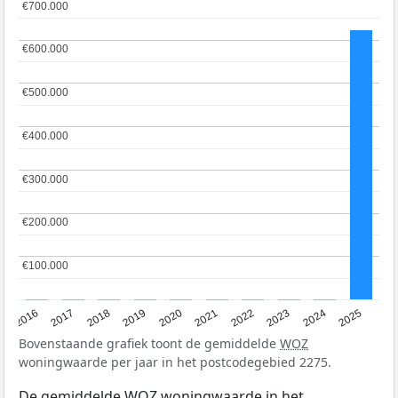
€700.000
€700.000
€600.000
€600.000
€500.000
€500.000
€400.000
€400.000
€300.000
€300.000
€200.000
€200.000
€100.000
€100.000
2016
2017
2018
2019
2020
2021
2022
2023
2024
2025
Bovenstaande grafiek toont de gemiddelde
WOZ
woningwaarde per jaar in het postcodegebied 2275.
De gemiddelde
WOZ
woningwaarde in het