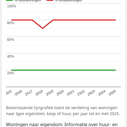
% Huurwoningen
% Koopwoningen
100%
100%
80%
80%
60%
60%
40%
40%
20%
20%
2019
2022
2025
2017
2020
2023
2015
2018
2021
2024
2016
Bovenstaande lijngrafiek toont de verdeling van woningen
naar type eigendom, koop of huur, per jaar tot en met 2025.
Woningen naar eigendom: Informatie over huur- en