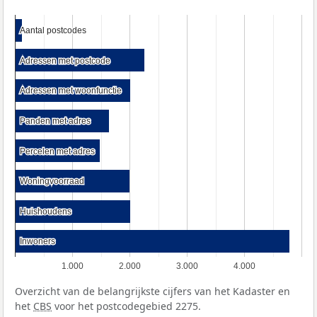
Aantal postcodes
Aantal postcodes
Adressen met postcode
Adressen met postcode
Adressen met woonfunctie
Adressen met woonfunctie
Panden met adres
Panden met adres
Percelen met adres
Percelen met adres
Woningvoorraad
Woningvoorraad
Huishoudens
Huishoudens
Inwoners
Inwoners
1.000
2.000
3.000
4.000
Overzicht van de belangrijkste cijfers van het Kadaster en
het
CBS
voor het postcodegebied 2275.