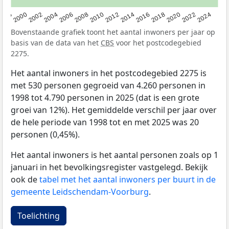
1998
2000
2002
2004
2006
2008
2010
2012
2014
2016
2018
2020
2022
2024
Bovenstaande grafiek toont het aantal inwoners per jaar op
basis van de data van het
CBS
voor het postcodegebied
2275.
Het aantal inwoners in het postcodegebied 2275 is
met 530 personen gegroeid van 4.260 personen in
1998 tot 4.790 personen in 2025 (dat is een grote
groei van 12%). Het gemiddelde verschil per jaar over
de hele periode van 1998 tot en met 2025 was 20
personen (0,45%).
Het aantal inwoners is het aantal personen zoals op 1
januari in het bevolkingsregister vastgelegd. Bekijk
ook de
tabel met het aantal inwoners per buurt in de
gemeente Leidschendam-Voorburg
.
Toelichting