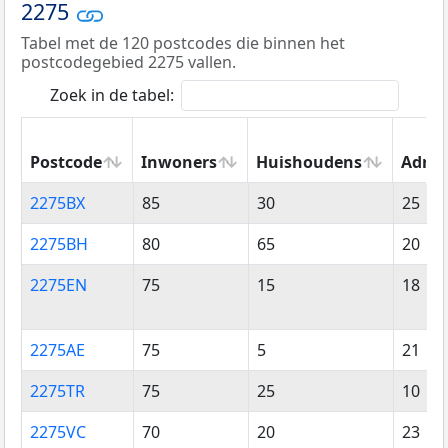
2275
Tabel met de 120 postcodes die binnen het
postcodegebied 2275 vallen.
Zoek in de tabel:
Postcode
Inwoners
Huishoudens
Adres
Postcode
Inwoners
Huishoudens
Adres
2275BX
85
30
25
2275BH
80
65
20
2275EN
75
15
18
2275AE
75
5
21
2275TR
75
25
10
2275VC
70
20
23