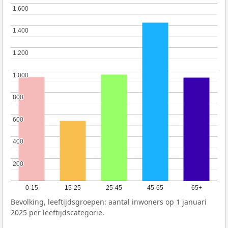
1.600
1.600
1.400
1.400
1.200
1.200
1.000
1.000
800
800
600
600
400
400
200
200
0-15
15-25
25-45
45-65
65+
Bevolking, leeftijdsgroepen: aantal inwoners op 1 januari
2025 per leeftijdscategorie.