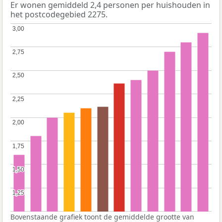
Er wonen gemiddeld 2,4 personen per huishouden in
het postcodegebied 2275.
3,00
3,00
2,75
2,75
2,50
2,50
2,25
2,25
2,00
2,00
1,75
1,75
1,50
1,50
1,25
1,25
Bovenstaande grafiek toont de gemiddelde grootte van