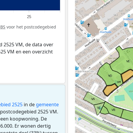
25
CBS
voor het postcodegebied
d 2525 VM, de data over
25 VM en een overzicht
bied 2525
in de
gemeente
et postcodegebied 2525 VM.
s een koopwoning. De
6.000. Er wonen dertig
rootste deel (33%) tussen