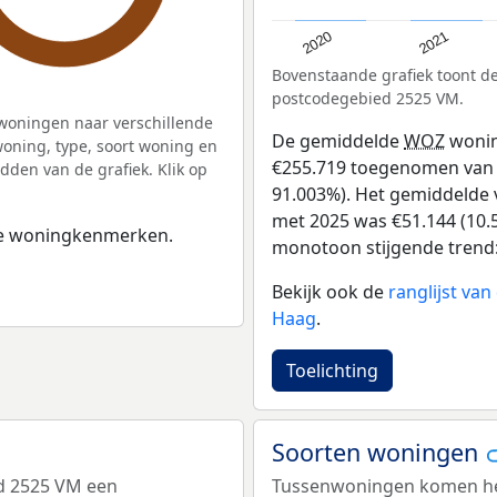
2020
2021
Bovenstaande grafiek toont 
postcodegebied 2525 VM.
woningen naar verschillende
De gemiddelde
WOZ
wonin
ning, type, soort woning en
€255.719 toegenomen van €2
dden van de grafiek. Klik op
91.003%). Het gemiddelde v
met 2025 was €51.144 (10.5
 de woningkenmerken.
monotoon stijgende trend: D
Bekijk ook de
ranglijst va
Haag
.
Toelichting
Soorten woningen
d 2525 VM een
Tussenwoningen komen het 