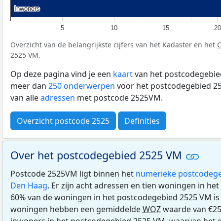
Inwoners
Inwoners
5
10
15
20
Overzicht van de belangrijkste cijfers van het Kadaster en het
2525 VM.
Op deze pagina vind je een
kaart
van het postcodegebie
meer dan
250 onderwerpen
voor het postcodegebied 25
van alle
adressen
met postcode 2525VM.
Overzicht postcode 2525
Definities
Over het postcodegebied 2525 VM
Postcode 2525VM ligt binnen het
numerieke postcodege
Den Haag
. Er zijn acht adressen en tien woningen in h
60% van de woningen in het postcodegebied 2525 VM i
woningen hebben een gemiddelde
WOZ
waarde van €25
inwoners in het postcodegebied 2525 VM, waarvan het g