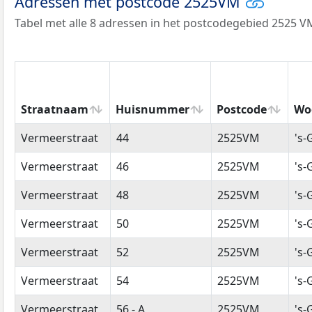
Adressen met postcode 2525VM
Tabel met alle 8 adressen in het postcodegebied 2525 V
Straatnaam
Huisnummer
Postcode
Wo
Straatnaam
Huisnummer
Postcode
Wo
Vermeerstraat
44
2525VM
's
Vermeerstraat
46
2525VM
's
Vermeerstraat
48
2525VM
's
Vermeerstraat
50
2525VM
's
Vermeerstraat
52
2525VM
's
Vermeerstraat
54
2525VM
's
Vermeerstraat
56 - A
2525VM
's