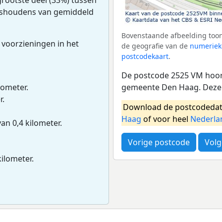
huishoudens van gemiddeld
Bovenstaande afbeelding toon
 voorzieningen in het
de geografie van de
numeriek
postcodekaart
.
De postcode 2525 VM hoor
gemeente Den Haag. Deze 
lometer.
r.
Download de postcodedat
Haag
of voor heel
Nederla
van 0,4 kilometer.
Vorige postcode
Volg
kilometer.