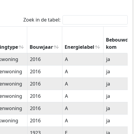
Zoek in de tabel:
Bebouwde
ingtype
Bouwjaar
Energielabel
kom
ingtype
Bouwjaar
Energielabel
Bebouwde
kwoning
2016
A
ja
kom
senwoning
2016
A
ja
senwoning
2016
A
ja
senwoning
2016
A
ja
senwoning
2016
A
ja
kwoning
2016
A
ja
1923
E
ja