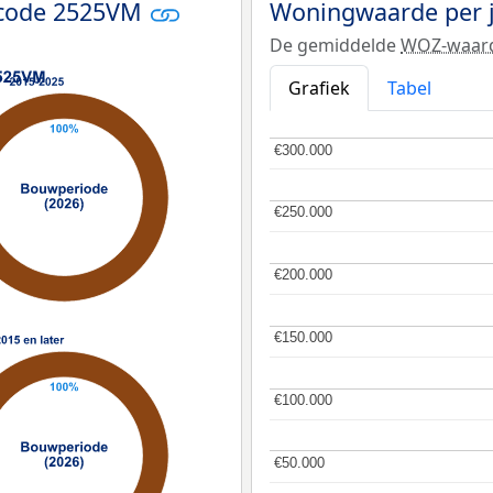
tcode 2525VM
Woningwaarde per 
De gemiddelde
WOZ-waar
Grafiek
Tabel
€300.000
€300.000
€250.000
€250.000
€200.000
€200.000
€150.000
€150.000
€100.000
€100.000
€50.000
€50.000