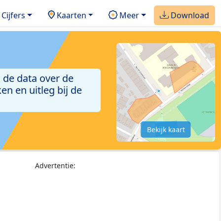
Cijfers
Kaarten
Meer
Download
 de data over de
n en uitleg bij de
Bekijk kaart
Advertentie: