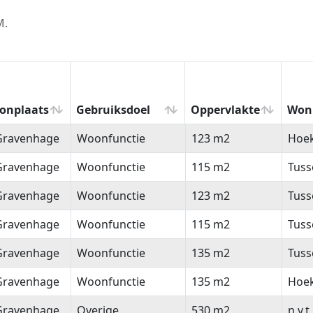
M.
onplaats
Gebruiksdoel
Oppervlakte
Won
onplaats
Gebruiksdoel
Oppervlakte
Won
-Gravenhage
Woonfunctie
123 m2
Hoe
-Gravenhage
Woonfunctie
115 m2
Tus
-Gravenhage
Woonfunctie
123 m2
Tus
-Gravenhage
Woonfunctie
115 m2
Tus
-Gravenhage
Woonfunctie
135 m2
Tus
-Gravenhage
Woonfunctie
135 m2
Hoe
-Gravenhage
Overige
530 m2
n.v.t.