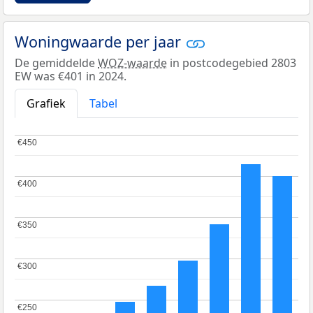
Woningwaarde per jaar
De gemiddelde
WOZ-waarde
in postcodegebied 2803
EW was €401 in 2024.
Grafiek
Tabel
€450
€450
€400
€400
€350
€350
€300
€300
€250
€250