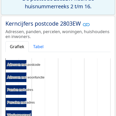
huisnummerreeks 2 t/m 16.
Kerncijfers postcode 2803EW
Adressen, panden, percelen, woningen, huishoudens
en inwoners.
Grafiek
Tabel
Adressen met postcode
Adressen met postcode
Adressen met woonfunctie
Adressen met woonfunctie
Panden met adres
Panden met adres
Percelen met adres
Percelen met adres
Woningvoorraad
Woningvoorraad