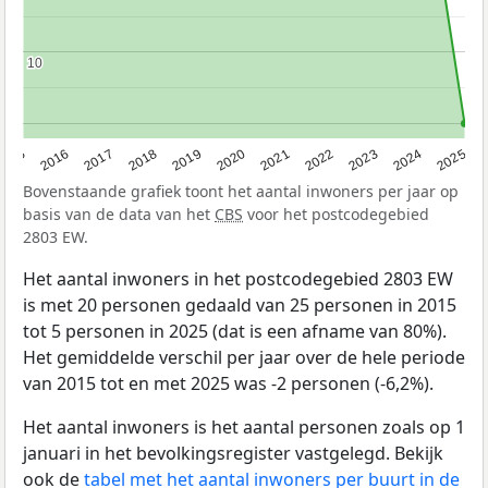
10
10
2015
2016
2017
2018
2019
2020
2021
2022
2023
2024
2025
Bovenstaande grafiek toont het aantal inwoners per jaar op
basis van de data van het
CBS
voor het postcodegebied
2803 EW.
Het aantal inwoners in het postcodegebied 2803 EW
is met 20 personen gedaald van 25 personen in 2015
tot 5 personen in 2025 (dat is een afname van 80%).
Het gemiddelde verschil per jaar over de hele periode
van 2015 tot en met 2025 was -2 personen (-6,2%).
Het aantal inwoners is het aantal personen zoals op 1
januari in het bevolkingsregister vastgelegd. Bekijk
ook de
tabel met het aantal inwoners per buurt in de