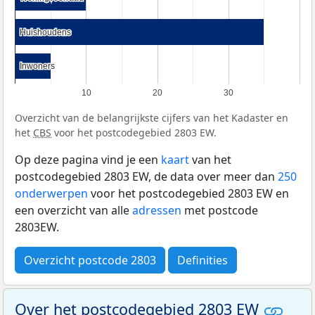
Huishoudens
Huishoudens
Inwoners
Inwoners
10
20
30
Overzicht van de belangrijkste cijfers van het Kadaster en
het
CBS
voor het postcodegebied 2803 EW.
Op deze pagina vind je een
kaart
van het
postcodegebied 2803 EW, de data over meer dan
250
onderwerpen
voor het postcodegebied 2803 EW en
een overzicht van alle
adressen
met postcode
2803EW.
Overzicht postcode 2803
Definities
Over het postcodegebied 2803 EW