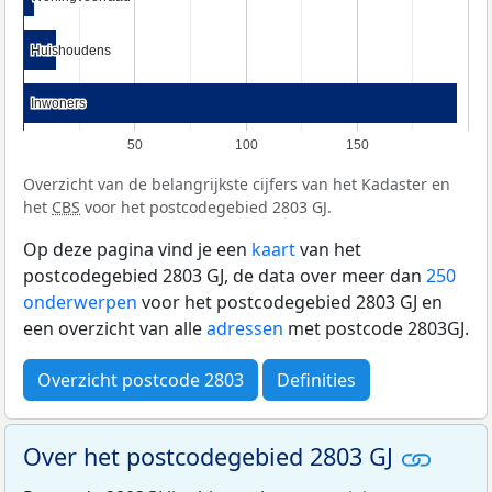
Huishoudens
Huishoudens
Inwoners
Inwoners
50
100
150
Overzicht van de belangrijkste cijfers van het Kadaster en
het
CBS
voor het postcodegebied 2803 GJ.
Op deze pagina vind je een
kaart
van het
postcodegebied 2803 GJ, de data over meer dan
250
onderwerpen
voor het postcodegebied 2803 GJ en
een overzicht van alle
adressen
met postcode 2803GJ.
Overzicht postcode 2803
Definities
Over het postcodegebied 2803 GJ