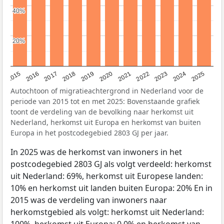
40%
40%
20%
20%
2019
2022
2017
2025
2020
2015
2023
2018
2021
2016
2024
Autochtoon of migratieachtergrond in Nederland voor de
periode van 2015 tot en met 2025: Bovenstaande grafiek
toont de verdeling van de bevolking naar herkomst uit
Nederland, herkomst uit Europa en herkomst van buiten
Europa in het postcodegebied 2803 GJ per jaar.
In 2025 was de herkomst van inwoners in het
postcodegebied 2803 GJ als volgt verdeeld: herkomst
uit Nederland: 69%, herkomst uit Europese landen:
10% en herkomst uit landen buiten Europa: 20% En in
2015 was de verdeling van inwoners naar
herkomstgebied als volgt: herkomst uit Nederland: