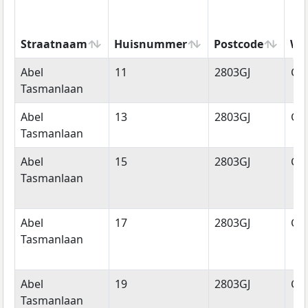
Straatnaam
Huisnummer
Postcode
Wo
Straatnaam
Huisnummer
Postcode
Wo
Abel
11
2803GJ
Go
Tasmanlaan
Abel
13
2803GJ
Go
Tasmanlaan
Abel
15
2803GJ
Go
Tasmanlaan
Abel
17
2803GJ
Go
Tasmanlaan
Abel
19
2803GJ
Go
Tasmanlaan