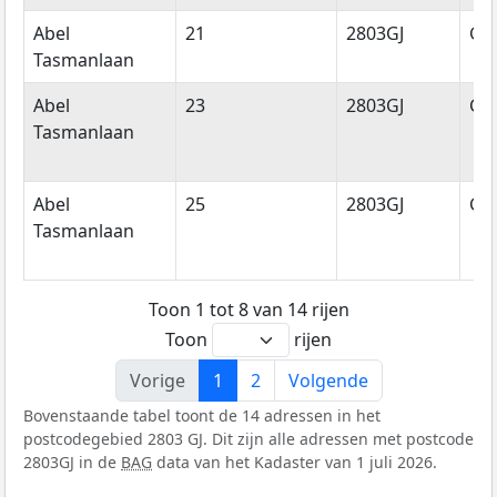
Abel
21
2803GJ
Go
Tasmanlaan
Abel
23
2803GJ
Go
Tasmanlaan
Abel
25
2803GJ
Go
Tasmanlaan
Toon 1 tot 8 van 14 rijen
Toon
rijen
Vorige
1
2
Volgende
Bovenstaande tabel toont de 14 adressen in het
postcodegebied 2803 GJ. Dit zijn alle adressen met postcode
2803GJ in de
BAG
data van het Kadaster van 1 juli 2026.