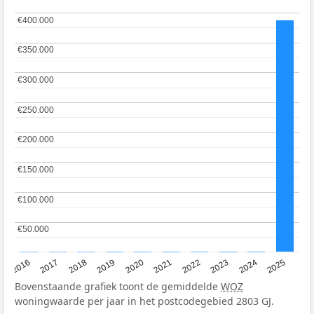
€400.000
€400.000
€350.000
€350.000
€300.000
€300.000
€250.000
€250.000
€200.000
€200.000
€150.000
€150.000
€100.000
€100.000
€50.000
€50.000
2016
2017
2018
2019
2020
2021
2022
2023
2024
2025
Bovenstaande grafiek toont de gemiddelde
WOZ
woningwaarde per jaar in het postcodegebied 2803 GJ.