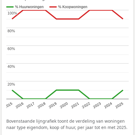
% Huurwoningen
% Koopwoningen
100%
100%
80%
80%
60%
60%
40%
40%
20%
20%
2019
2022
2025
2017
2020
2023
2015
2018
2021
2024
2016
Bovenstaande lijngrafiek toont de verdeling van woningen
naar type eigendom, koop of huur, per jaar tot en met 2025.