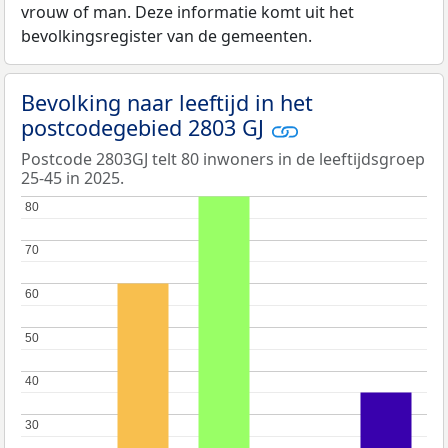
vrouw of man. Deze informatie komt uit het
bevolkingsregister van de gemeenten.
Bevolking naar leeftijd in het
postcodegebied 2803 GJ
Postcode 2803GJ telt 80 inwoners in de leeftijdsgroep
25-45 in 2025.
80
80
70
70
60
60
50
50
40
40
30
30