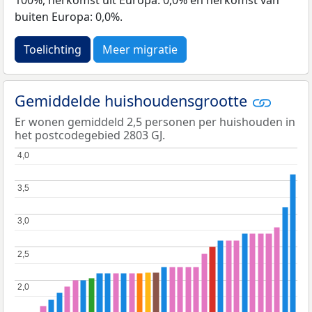
100%, herkomst uit Europa: 0,0% en herkomst van
buiten Europa: 0,0%.
Toelichting
Meer migratie
Gemiddelde huishoudensgrootte
Er wonen gemiddeld 2,5 personen per huishouden in
het postcodegebied 2803 GJ.
4,0
4,0
3,5
3,5
3,0
3,0
2,5
2,5
2,0
2,0