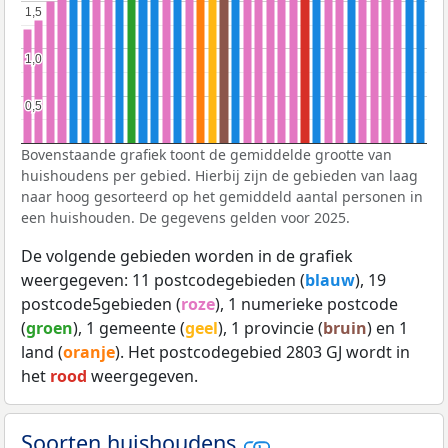
1,5
1,5
1,0
1,0
0,5
0,5
Bovenstaande grafiek toont de gemiddelde grootte van
huishoudens per gebied. Hierbij zijn de gebieden van laag
naar hoog gesorteerd op het gemiddeld aantal personen in
een huishouden. De gegevens gelden voor 2025.
De volgende gebieden worden in de grafiek
weergegeven: 11 postcodegebieden (
blauw
), 19
postcode5gebieden (
roze
), 1 numerieke postcode
(
groen
), 1 gemeente (
geel
), 1 provincie (
bruin
) en 1
land (
oranje
). Het postcodegebied 2803 GJ wordt in
het
rood
weergegeven.
Soorten huishoudens