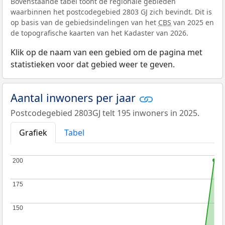
Bovenstaande tabel toont de regionale gebieden
waarbinnen het postcodegebied 2803 GJ zich bevindt. Dit is
op basis van de gebiedsindelingen van het
CBS
van 2025 en
de topografische kaarten van het Kadaster van 2026.
Klik op de naam van een gebied om de pagina met
statistieken voor dat gebied weer te geven.
Aantal inwoners per jaar
Postcodegebied 2803GJ telt 195 inwoners in 2025.
Grafiek
Tabel
200
200
175
175
150
150