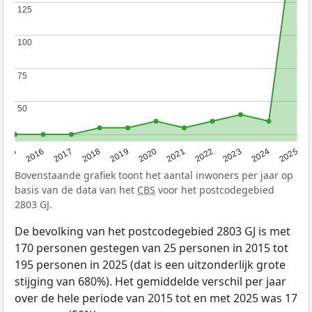
125
125
100
100
75
75
50
50
2015
2016
2017
2018
2019
2020
2021
2022
2023
2024
2025
Bovenstaande grafiek toont het aantal inwoners per jaar op
basis van de data van het
CBS
voor het postcodegebied
2803 GJ.
De bevolking van het postcodegebied 2803 GJ is met
170 personen gestegen van 25 personen in 2015 tot
195 personen in 2025 (dat is een uitzonderlijk grote
stijging van 680%). Het gemiddelde verschil per jaar
over de hele periode van 2015 tot en met 2025 was 17