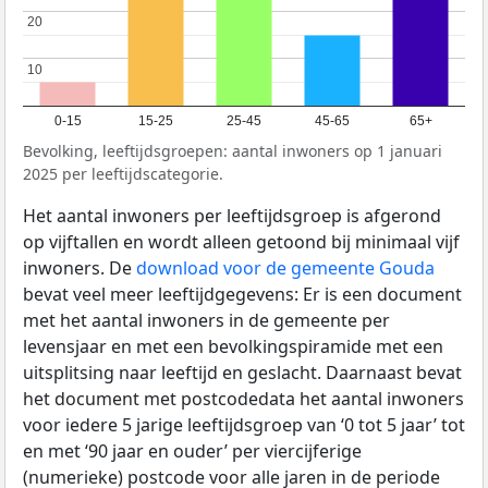
20
20
10
10
0-15
15-25
25-45
45-65
65+
Bevolking, leeftijdsgroepen: aantal inwoners op 1 januari
2025 per leeftijdscategorie.
Het aantal inwoners per leeftijdsgroep is afgerond
op vijftallen en wordt alleen getoond bij minimaal vijf
inwoners. De
download voor de gemeente Gouda
bevat veel meer leeftijdgegevens: Er is een document
met het aantal inwoners in de gemeente per
levensjaar en met een bevolkingspiramide met een
uitsplitsing naar leeftijd en geslacht. Daarnaast bevat
het document met postcodedata het aantal inwoners
voor iedere 5 jarige leeftijdsgroep van ‘0 tot 5 jaar’ tot
en met ‘90 jaar en ouder’ per viercijferige
(numerieke) postcode voor alle jaren in de periode