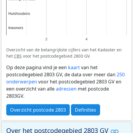
Huishoudens
Huishoudens
Inwoners
Inwoners
2
4
Overzicht van de belangrijkste cijfers van het Kadaster en
het
CBS
voor het postcodegebied 2803 GV.
Op deze pagina vind je een
kaart
van het
postcodegebied 2803 GV, de data over meer dan
250
onderwerpen
voor het postcodegebied 2803 GV en
een overzicht van alle
adressen
met postcode
2803GV.
Overzicht postcode 2803
Definities
Over het postcodegebied 2803 GV