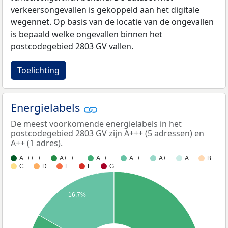
verkeersongevallen is gekoppeld aan het digitale
wegennet. Op basis van de locatie van de ongevallen
is bepaald welke ongevallen binnen het
postcodegebied 2803 GV vallen.
Toelichting
Energielabels
De meest voorkomende energielabels in het
postcodegebied 2803 GV zijn A+++ (5 adressen) en
A++ (1 adres).
A+++++
A++++
A+++
A++
A+
A
B
C
D
E
F
G
16,7%