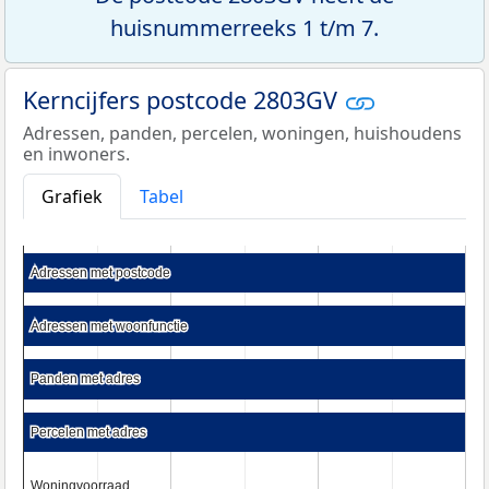
huisnummerreeks 1 t/m 7.
Kerncijfers postcode 2803GV
Adressen, panden, percelen, woningen, huishoudens
en inwoners.
Grafiek
Tabel
Adressen met postcode
Adressen met postcode
Adressen met woonfunctie
Adressen met woonfunctie
Panden met adres
Panden met adres
Percelen met adres
Percelen met adres
Woningvoorraad
Woningvoorraad