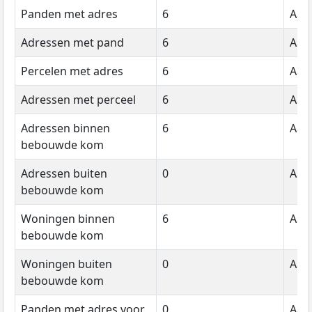
Panden met adres
6
Aant
Adressen met pand
6
Aant
Percelen met adres
6
Aant
Adressen met perceel
6
Aant
Adressen binnen
6
Aant
bebouwde kom
Adressen buiten
0
Aant
bebouwde kom
Woningen binnen
6
Aant
bebouwde kom
Woningen buiten
0
Aant
bebouwde kom
Panden met adres voor
0
Aant