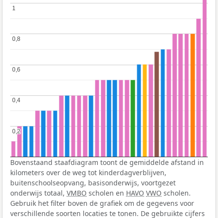
1
1
0,8
0,8
0,6
0,6
0,4
0,4
0,2
0,2
Bovenstaand staafdiagram toont de gemiddelde afstand in
kilometers over de weg tot kinderdagverblijven,
buitenschoolseopvang, basisonderwijs, voortgezet
onderwijs totaal,
VMBO
scholen en
HAVO
VWO
scholen.
Gebruik het filter boven de grafiek om de gegevens voor
verschillende soorten locaties te tonen. De gebruikte cijfers