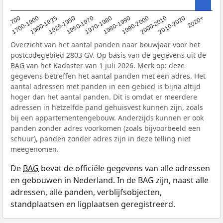
1950-1970
1990-2000
1900-1925
2020+
1970-1980
<1700
2000-2010
1925-1950
1980-1990
1700-1900
2010-2020
Overzicht van het aantal panden naar bouwjaar voor het
postcodegebied 2803 GV. Op basis van de gegevens uit de
BAG
van het Kadaster van 1 juli 2026. Merk op: deze
gegevens betreffen het aantal panden met een adres. Het
aantal adressen met panden in een gebied is bijna altijd
hoger dan het aantal panden. Dit is omdat er meerdere
adressen in hetzelfde pand gehuisvest kunnen zijn, zoals
bij een appartementengebouw. Anderzijds kunnen er ook
panden zonder adres voorkomen (zoals bijvoorbeeld een
schuur), panden zonder adres zijn in deze telling niet
meegenomen.
De
BAG
bevat de officiële gegevens van alle adressen
en gebouwen in Nederland. In de BAG zijn, naast alle
adressen, alle panden, verblijfsobjecten,
standplaatsen en ligplaatsen geregistreerd.