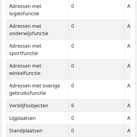
Adressen met
0
Aant
logiesfunctie
Adressen met
0
Aant
onderwijsfunctie
Adressen met
0
Aant
sportfunctie
Adressen met
0
Aant
winkelfunctie
Adressen met overige
0
Aant
gebruiksfunctie
Verblijfsobjecten
6
Aant
Ligplaatsen
0
Aant
Standplaatsen
0
Aant