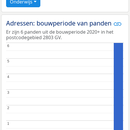
Onderwijs
Adressen: bouwperiode van panden
Er zijn 6 panden uit de bouwperiode 2020+ in het
postcodegebied 2803 GV.
6
6
5
5
4
4
3
3
2
2
1
1