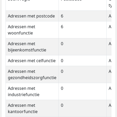
typ
Adressen met postcode
6
Aant
Adressen met
6
Aant
woonfunctie
Adressen met
0
Aant
bijeenkomstfunctie
Adressen met celfunctie
0
Aant
Adressen met
0
Aant
gezondheidszorgfunctie
Adressen met
0
Aant
industriefunctie
Adressen met
0
Aant
kantoorfunctie