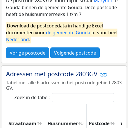
De postcode 2803 GV hoort bij de straat
Maryhof
te
Gouda binnen de gemeente Gouda. Deze postcode
heeft de huisnummerreeks 1 t/m 7.
Download de postcodedata in handige Excel
documenten voor
de gemeente Gouda
of voor heel
Nederland
.
Vorige postcode
Volgende postcode
Adressen met postcode 2803GV
Tabel met alle 6 adressen in het postcodegebied 2803
GV.
Zoek in de tabel:
Straatnaam
Huisnummer
Postcode
Wo