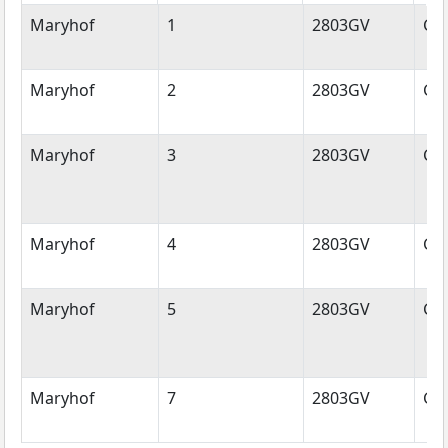
Straatnaam
Huisnummer
Postcode
Wo
Maryhof
1
2803GV
Go
Maryhof
2
2803GV
Go
Maryhof
3
2803GV
Go
Maryhof
4
2803GV
Go
Maryhof
5
2803GV
Go
Maryhof
7
2803GV
Go