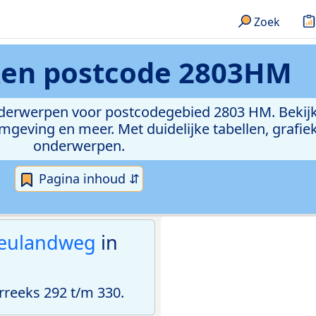
Zoek
ken
postcode 2803HM
onderwerpen voor postcodegebied 2803 HM. Bekijk
geving en meer. Met duidelijke tabellen, grafieke
onderwerpen.
Pagina inhoud ⇵
leulandweg
in
reeks 292 t/m 330.