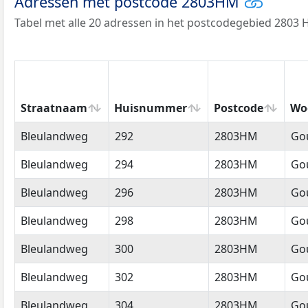
Adressen met postcode 2803HM
Tabel met alle 20 adressen in het postcodegebied 2803 
Straatnaam
Huisnummer
Postcode
Wo
Straatnaam
Huisnummer
Postcode
Wo
Bleulandweg
292
2803HM
Go
Bleulandweg
294
2803HM
Go
Bleulandweg
296
2803HM
Go
Bleulandweg
298
2803HM
Go
Bleulandweg
300
2803HM
Go
Bleulandweg
302
2803HM
Go
Bleulandweg
304
2803HM
Go