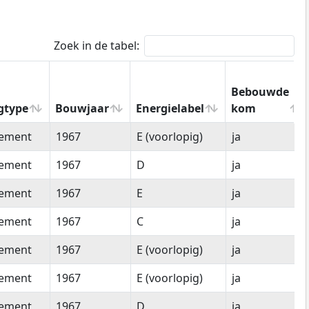
Zoek in de tabel:
Bebouwde
gtype
Bouwjaar
Energielabel
kom
gtype
Bouwjaar
Energielabel
Bebouwde
tement
1967
E (voorlopig)
ja
kom
tement
1967
D
ja
tement
1967
E
ja
tement
1967
C
ja
tement
1967
E (voorlopig)
ja
tement
1967
E (voorlopig)
ja
tement
1967
D
ja