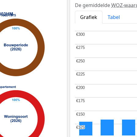
De gemiddelde
WOZ-waar
Grafiek
Tabel
€300
€300
€275
€275
€250
€250
€225
€225
€200
€200
€175
€175
€150
€150
€125
€125