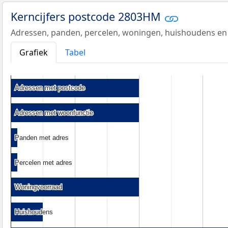
Kerncijfers postcode 2803HM
Adressen, panden, percelen, woningen, huishoudens en
Grafiek
Tabel
Adressen met postcode
Adressen met postcode
Adressen met woonfunctie
Adressen met woonfunctie
Panden met adres
Panden met adres
Percelen met adres
Percelen met adres
Woningvoorraad
Woningvoorraad
Huishoudens
Huishoudens