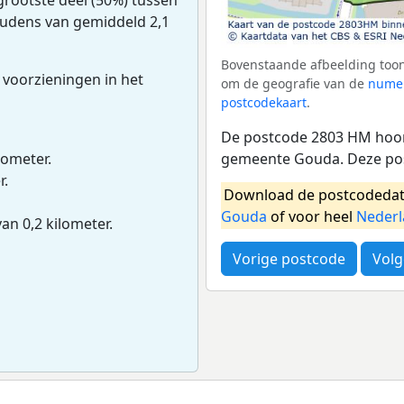
houdens van gemiddeld 2,1
Bovenstaande afbeelding toon
 voorzieningen in het
om de geografie van de
numer
postcodekaart
.
De postcode 2803 HM hoort
gemeente Gouda. Deze pos
lometer.
r.
Download de postcodedat
Gouda
of voor heel
Neder
van 0,2 kilometer.
Vorige postcode
Volg