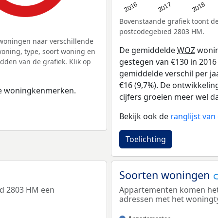
2016
2018
2017
Bovenstaande grafiek toont 
postcodegebied 2803 HM.
woningen naar verschillende
De gemiddelde
WOZ
wonin
ning, type, soort woning en
gestegen van €130 in 2016 
dden van de grafiek. Klik op
gemiddelde verschil per ja
€16 (9,7%). De ontwikkeling
 de woningkenmerken.
cijfers groeien meer wel da
Bekijk ook de
ranglijst va
Toelichting
Soorten woningen
ed 2803 HM een
Appartementen komen het 
adressen met het woningt