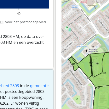
40
CBS
voor het postcodegebied
d 2803 HM, de data over
03 HM en een overzicht
ebied 2803
in de
gemeente
 het postcodegebied 2803
 HM is een koopwoning.
262. Er wonen vijftig
rootste deel (50%) tussen