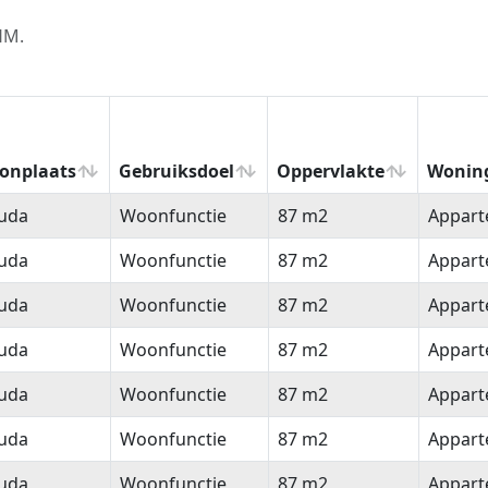
HM.
onplaats
Gebruiksdoel
Oppervlakte
Wonin
onplaats
Gebruiksdoel
Oppervlakte
Wonin
uda
Woonfunctie
87 m2
Appar
uda
Woonfunctie
87 m2
Appar
uda
Woonfunctie
87 m2
Appar
uda
Woonfunctie
87 m2
Appar
uda
Woonfunctie
87 m2
Appar
uda
Woonfunctie
87 m2
Appar
uda
Woonfunctie
87 m2
Appar