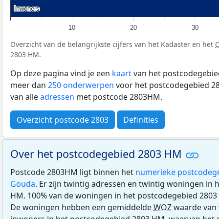
Inwoners
Inwoners
10
20
30
Overzicht van de belangrijkste cijfers van het Kadaster en het
2803 HM.
Op deze pagina vind je een
kaart
van het postcodegebie
meer dan
250 onderwerpen
voor het postcodegebied 28
van alle
adressen
met postcode 2803HM.
Overzicht postcode 2803
Definities
Over het postcodegebied 2803 HM
Postcode 2803HM ligt binnen het
numerieke postcodeg
Gouda
. Er zijn twintig adressen en twintig woningen in
HM. 100% van de woningen in het postcodegebied 2803
De woningen hebben een gemiddelde
WOZ
waarde van €
inwoners in het postcodegebied 2803 HM, waarvan het g