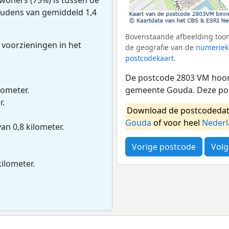
oudens van gemiddeld 1,4
Bovenstaande afbeelding toon
 voorzieningen in het
de geografie van de
numeriek
postcodekaart
.
De postcode 2803 VM hoort
gemeente Gouda. Deze pos
lometer.
r.
Download de postcodedat
Gouda
of voor heel
Neder
van 0,8 kilometer.
Vorige postcode
Volg
kilometer.