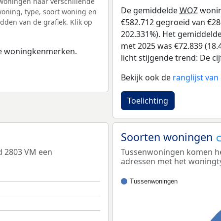
woningen naar verschillende
De gemiddelde
WOZ
wonin
ning, type, soort woning en
€582.712 gegroeid van €288
dden van de grafiek. Klik op
202.331%). Het gemiddelde 
met 2025 was €72.839 (18.4
 de woningkenmerken.
licht stijgende trend: De c
Bekijk ook de
ranglijst va
Toelichting
Soorten woningen
d 2803 VM een
Tussenwoningen komen het 
adressen met het woningt
Tussenwoningen