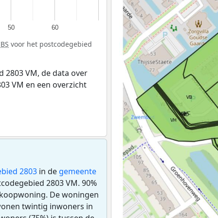
50
60
CBS
voor het postcodegebied
d 2803 VM, de data over
03 VM en een overzicht
bied 2803
in de
gemeente
ostcodegebied 2803 VM. 90%
n koopwoning. De woningen
onen twintig inwoners in
woners (75%) is tussen de