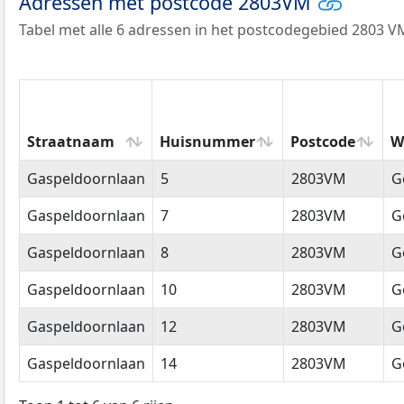
Adressen met postcode 2803VM
Tabel met alle 6 adressen in het postcodegebied 2803 V
Straatnaam
Huisnummer
Postcode
W
Straatnaam
Huisnummer
Postcode
W
Gaspeldoornlaan
5
2803VM
G
Gaspeldoornlaan
7
2803VM
G
Gaspeldoornlaan
8
2803VM
G
Gaspeldoornlaan
10
2803VM
G
Gaspeldoornlaan
12
2803VM
G
Gaspeldoornlaan
14
2803VM
G