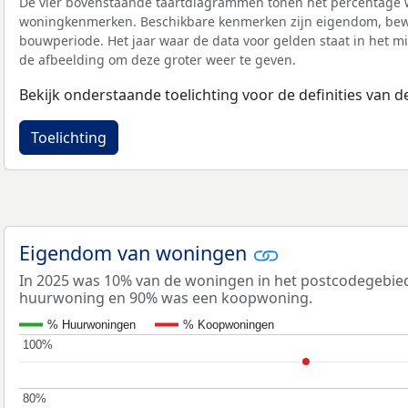
De vier bovenstaande taartdiagrammen tonen het percentage 
woningkenmerken. Beschikbare kenmerken zijn eigendom, bewo
bouwperiode. Het jaar waar de data voor gelden staat in het mi
de afbeelding om deze groter weer te geven.
Bekijk onderstaande toelichting voor de definities van
Toelichting
Eigendom van woningen
In 2025 was 10% van de woningen in het postcodegebie
huurwoning en 90% was een koopwoning.
% Huurwoningen
% Koopwoningen
100%
100%
80%
80%