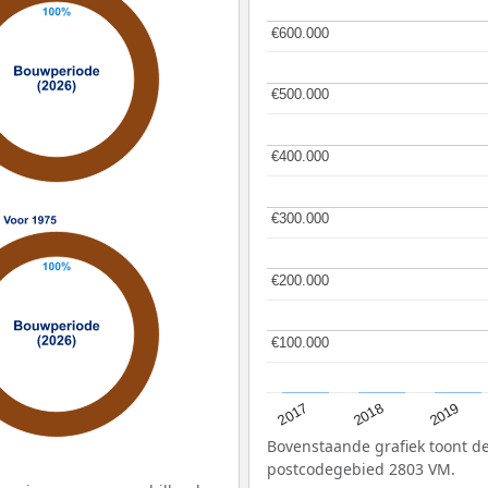
€600.000
€600.000
€500.000
€500.000
€400.000
€400.000
€300.000
€300.000
€200.000
€200.000
€100.000
€100.000
2017
2019
2018
Bovenstaande grafiek toont 
postcodegebied 2803 VM.