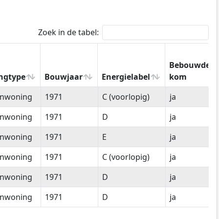
Zoek in de tabel:
Bebouwde
ngtype
Bouwjaar
Energielabel
kom
ngtype
Bouwjaar
Energielabel
Bebouwde
enwoning
1971
C (voorlopig)
ja
kom
enwoning
1971
D
ja
enwoning
1971
E
ja
enwoning
1971
C (voorlopig)
ja
enwoning
1971
D
ja
enwoning
1971
D
ja