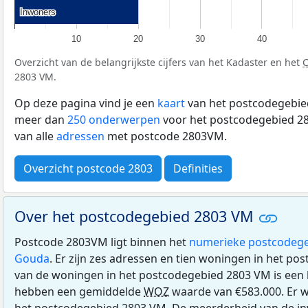
Inwoners
Inwoners
10
20
30
40
Overzicht van de belangrijkste cijfers van het Kadaster en het
2803 VM.
Op deze pagina vind je een
kaart
van het postcodegebie
meer dan
250 onderwerpen
voor het postcodegebied 28
van alle
adressen
met postcode 2803VM.
Overzicht postcode 2803
Definities
Over het postcodegebied 2803 VM
Postcode 2803VM ligt binnen het
numerieke postcodege
Gouda
. Er zijn zes adressen en tien woningen in het p
van de woningen in het postcodegebied 2803 VM is ee
hebben een gemiddelde
WOZ
waarde van €583.000. Er w
het postcodegebied 2803 VM. De meerderheid van de in