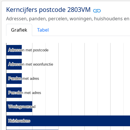
Kerncijfers postcode 2803VM
Adressen, panden, percelen, woningen, huishoudens en
Grafiek
Tabel
Adressen met postcode
Adressen met postcode
Adressen met woonfunctie
Adressen met woonfunctie
Panden met adres
Panden met adres
Percelen met adres
Percelen met adres
Woningvoorraad
Woningvoorraad
Huishoudens
Huishoudens