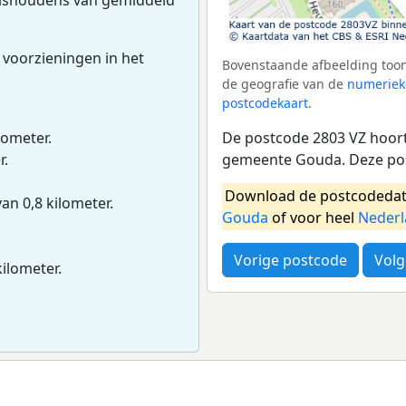
 voorzieningen in het
Bovenstaande afbeelding toon
de geografie van de
numeriek
postcodekaart
.
De postcode 2803 VZ hoort 
lometer.
gemeente Gouda. Deze pos
r.
Download de postcodedat
van 0,8 kilometer.
Gouda
of voor heel
Neder
Vorige postcode
Volg
kilometer.