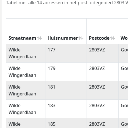
Tabel met alle 14 adressen in het postcodegebied 2803 V
Straatnaam
Huisnummer
Postcode
Wo
Straatnaam
Huisnummer
Postcode
Wo
Wilde
177
2803VZ
Go
Wingerdlaan
Wilde
179
2803VZ
Go
Wingerdlaan
Wilde
181
2803VZ
Go
Wingerdlaan
Wilde
183
2803VZ
Go
Wingerdlaan
Wilde
185
2803VZ
Go