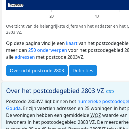
Inwoners
Inwoners
20
40
Overzicht van de belangrijkste cijfers van het Kadaster en het
2803 VZ.
Op deze pagina vind je een
kaart
van het postcodegebied
meer dan
250 onderwerpen
voor het postcodegebied 28
alle
adressen
met postcode 2803VZ.
Overzicht postcode 2803
Definities
Over het postcodegebied 2803 VZ
Postcode 2803VZ ligt binnen het
numerieke postcodege
Gouda
. Er zijn veertien adressen en 25 woningen in het
De woningen hebben een gemiddelde
WOZ
waarde van 
inwoners in het postcodegebied 2803 VZ. De meerderhei
tussen de 25 en 45 jaar oud. Postcode 2803VZ telt vijf 