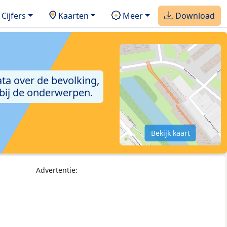
Cijfers
Kaarten
Meer
Download
ta over de bevolking,
 bij de onderwerpen.
Bekijk kaart
Advertentie: