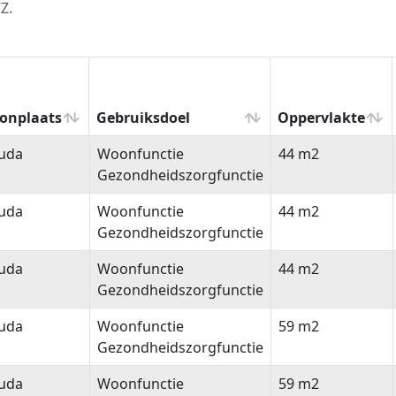
Z.
onplaats
Gebruiksdoel
Oppervlakte
onplaats
Gebruiksdoel
Oppervlakte
uda
Woonfunctie
44 m2
Gezondheidszorgfunctie
uda
Woonfunctie
44 m2
Gezondheidszorgfunctie
uda
Woonfunctie
44 m2
Gezondheidszorgfunctie
uda
Woonfunctie
59 m2
Gezondheidszorgfunctie
uda
Woonfunctie
59 m2