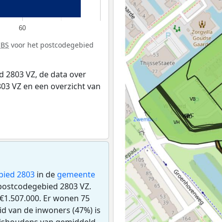
60
CBS
voor het postcodegebied
 2803 VZ, de data over
03 VZ en een overzicht van
bied 2803
in de
gemeente
 postcodegebied 2803 VZ.
€1.507.000. Er wonen 75
d van de inwoners (47%) is
huishoudens van gemiddeld