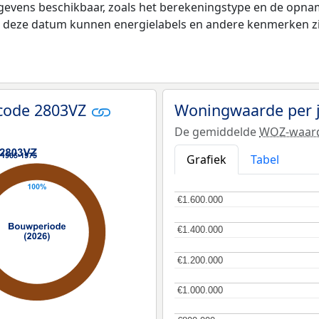
gevens beschikbaar, zoals het berekeningstype en de opna
na deze datum kunnen energielabels en andere kenmerken zij
tcode 2803VZ
Woningwaarde per 
De gemiddelde
WOZ-waar
Grafiek
Tabel
€1.600.000
€1.600.000
€1.400.000
€1.400.000
€1.200.000
€1.200.000
€1.000.000
€1.000.000