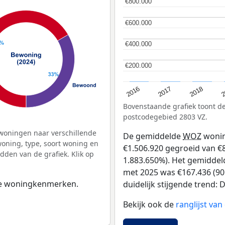
€800.000
€800.000
€600.000
€600.000
€400.000
€400.000
€200.000
€200.000
2
2016
2018
2017
Bovenstaande grafiek toont 
postcodegebied 2803 VZ.
woningen naar verschillende
De gemiddelde
WOZ
wonin
ning, type, soort woning en
€1.506.920 gegroeid van €80
dden van de grafiek. Klik op
1.883.650%). Het gemiddeld
met 2025 was €167.436 (90.
 de woningkenmerken.
duidelijk stijgende trend: D
Bekijk ook de
ranglijst va