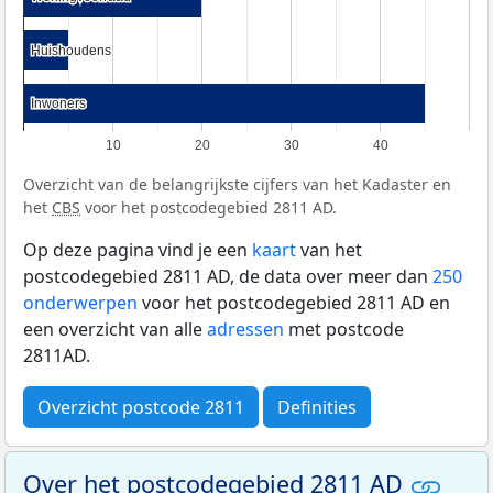
Huishoudens
Huishoudens
Inwoners
Inwoners
10
20
30
40
Overzicht van de belangrijkste cijfers van het Kadaster en
het
CBS
voor het postcodegebied 2811 AD.
Op deze pagina vind je een
kaart
van het
postcodegebied 2811 AD, de data over meer dan
250
onderwerpen
voor het postcodegebied 2811 AD en
een overzicht van alle
adressen
met postcode
2811AD.
Overzicht postcode 2811
Definities
Over het postcodegebied 2811 AD