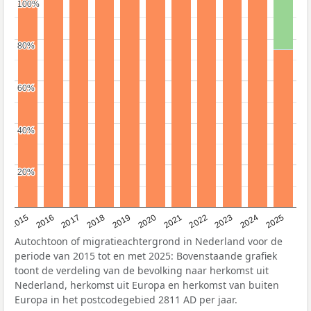
100%
100%
80%
80%
60%
60%
40%
40%
20%
20%
2019
2022
2017
2025
2020
2015
2023
2018
2021
2016
2024
Autochtoon of migratieachtergrond in Nederland voor de
periode van 2015 tot en met 2025: Bovenstaande grafiek
toont de verdeling van de bevolking naar herkomst uit
Nederland, herkomst uit Europa en herkomst van buiten
Europa in het postcodegebied 2811 AD per jaar.