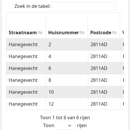
Zoek in de tabel:
Straatnaam
Huisnummer
Postcode
Wo
Straatnaam
Huisnummer
Postcode
Wo
Hanegevecht
2
2811AD
Re
Hanegevecht
4
2811AD
Re
Hanegevecht
6
2811AD
Re
Hanegevecht
8
2811AD
Re
Hanegevecht
10
2811AD
Re
Hanegevecht
12
2811AD
Re
Toon 1 tot 6 van 6 rijen
Toon
rijen