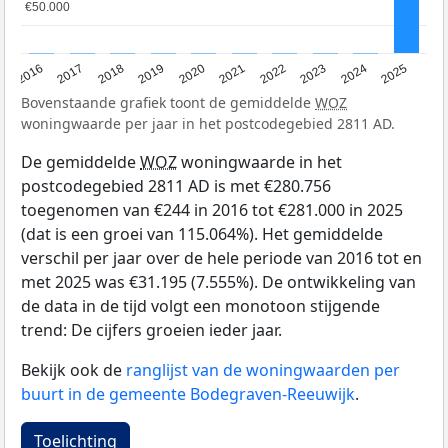
€50.000
€50.000
2016
2017
2018
2019
2020
2021
2022
2023
2024
2025
Bovenstaande grafiek toont de gemiddelde
WOZ
woningwaarde per jaar in het postcodegebied 2811 AD.
De gemiddelde
WOZ
woningwaarde in het
postcodegebied 2811 AD is met €280.756
toegenomen van €244 in 2016 tot €281.000 in 2025
(dat is een groei van 115.064%). Het gemiddelde
verschil per jaar over de hele periode van 2016 tot en
met 2025 was €31.195 (7.555%). De ontwikkeling van
de data in de tijd volgt een monotoon stijgende
trend: De cijfers groeien ieder jaar.
Bekijk ook de
ranglijst van de woningwaarden per
buurt in de gemeente Bodegraven-Reeuwijk
.
Toelichting