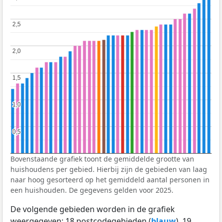
2,5
2,5
2,0
2,0
1,5
1,5
1,0
1,0
0,5
0,5
Bovenstaande grafiek toont de gemiddelde grootte van
huishoudens per gebied. Hierbij zijn de gebieden van laag
naar hoog gesorteerd op het gemiddeld aantal personen in
een huishouden. De gegevens gelden voor 2025.
De volgende gebieden worden in de grafiek
weergegeven: 18 postcodegebieden (
blauw
), 19