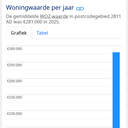
Woningwaarde per jaar
De gemiddelde
WOZ-waarde
in postcodegebied 2811
AD was €281.000 in 2025.
Grafiek
Tabel
€300.000
€300.000
€250.000
€250.000
€200.000
€200.000
€150.000
€150.000
€100.000
€100.000