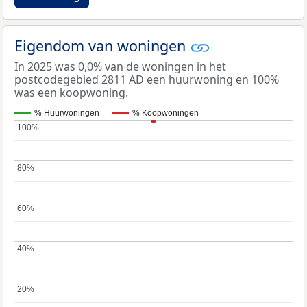
Eigendom van woningen
In 2025 was 0,0% van de woningen in het
postcodegebied 2811 AD een huurwoning en 100%
was een koopwoning.
% Huurwoningen
% Koopwoningen
100%
100%
80%
80%
60%
60%
40%
40%
20%
20%