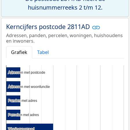
huisnummerreeks 2 t/m 12.
Kerncijfers postcode 2811AD
Adressen, panden, percelen, woningen, huishoudens
en inwoners.
Grafiek
Tabel
Adressen met postcode
Adressen met postcode
Adressen met woonfunctie
Adressen met woonfunctie
Panden met adres
Panden met adres
Percelen met adres
Percelen met adres
Woningvoorraad
Woningvoorraad