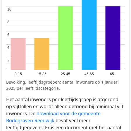
10
10
8
8
6
6
4
4
2
2
0-15
15-25
25-45
45-65
65+
Bevolking, leeftijdsgroepen: aantal inwoners op 1 januari
2025 per leeftijdscategorie.
Het aantal inwoners per leeftijdsgroep is afgerond
op vijftallen en wordt alleen getoond bij minimaal vijf
inwoners. De
download voor de gemeente
Bodegraven-Reeuwijk
bevat veel meer
leeftijdgegevens: Er is een document met het aantal