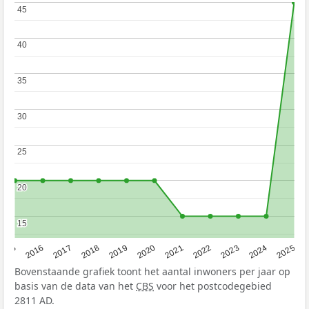
45
45
40
40
35
35
30
30
25
25
20
20
15
15
2015
2016
2017
2018
2019
2020
2021
2022
2023
2024
2025
Bovenstaande grafiek toont het aantal inwoners per jaar op
basis van de data van het
CBS
voor het postcodegebied
2811 AD.