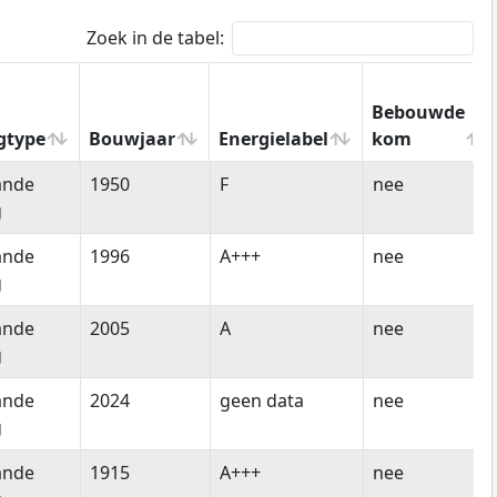
Zoek in de tabel:
Bebouwde
gtype
Bouwjaar
Energielabel
kom
gtype
Bouwjaar
Energielabel
Bebouwde
ande
1950
F
nee
kom
g
ande
1996
A+++
nee
g
ande
2005
A
nee
g
ande
2024
geen data
nee
g
ande
1915
A+++
nee