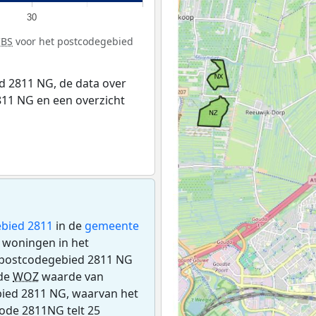
30
CBS
voor het postcodegebied
 2811 NG, de data over
11 NG en een overzicht
bied 2811
in de
gemeente
n woningen in het
 postcodegebied 2811 NG
lde
WOZ
waarde van
bied 2811 NG, waarvan het
code 2811NG telt 25