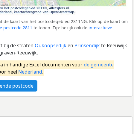
t de kaart van het postcodegebied 2811NG. Klik op de kaart om
e postcode 2811
te tonen. Tip: bekijk ook de
interactieve
 bij de straten
Oukoopsedijk
en
Prinsendijk
te Reeuwijk
graven-Reeuwijk.
a in handige Excel documenten voor
de gemeente
oor heel
Nederland
.
ende postcode