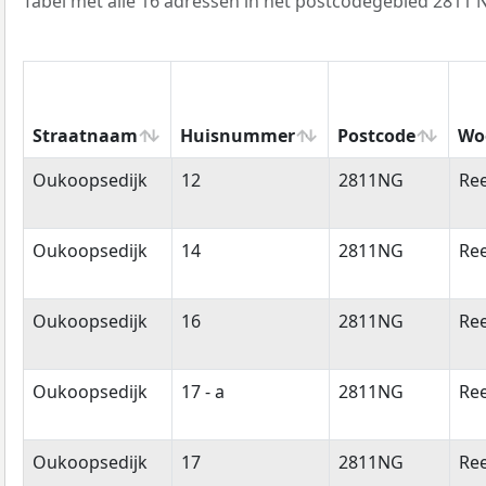
Tabel met alle 16 adressen in het postcodegebied 2811 
Straatnaam
Huisnummer
Postcode
Wo
Straatnaam
Huisnummer
Postcode
Wo
Oukoopsedijk
12
2811NG
Re
Oukoopsedijk
14
2811NG
Re
Oukoopsedijk
16
2811NG
Re
Oukoopsedijk
17 - a
2811NG
Re
Oukoopsedijk
17
2811NG
Re