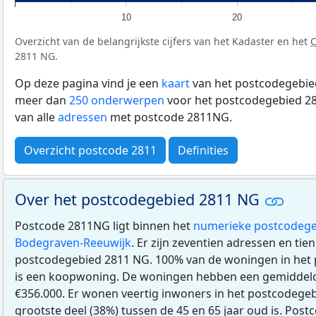
10
20
Overzicht van de belangrijkste cijfers van het Kadaster en het
2811 NG.
Op deze pagina vind je een
kaart
van het postcodegebied
meer dan
250 onderwerpen
voor het postcodegebied 28
van alle
adressen
met postcode 2811NG.
Overzicht postcode 2811
Definities
Over het postcodegebied 2811 NG
Postcode 2811NG ligt binnen het
numerieke postcodege
Bodegraven-Reeuwijk
. Er zijn zeventien adressen en tie
postcodegebied 2811 NG. 100% van de woningen in het
is een koopwoning. De woningen hebben een gemidde
€356.000. Er wonen veertig inwoners in het postcodege
grootste deel (38%) tussen de 45 en 65 jaar oud is. Post