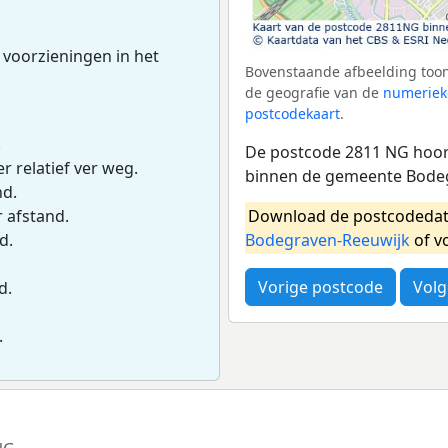
 voorzieningen in het
Bovenstaande afbeelding toon
de geografie van de
numeriek
postcodekaart
.
.
De postcode 2811 NG hoort
r relatief ver weg.
binnen de gemeente Bode
nd.
Download de postcodedat
r afstand.
Bodegraven-Reeuwijk
of v
d.
Vorige postcode
Volg
d.
.