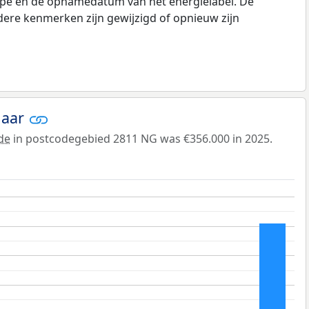
type en de opnamedatum van het energielabel. De
dere kenmerken zijn gewijzigd of opnieuw zijn
jaar
de
in postcodegebied 2811 NG was €356.000 in 2025.