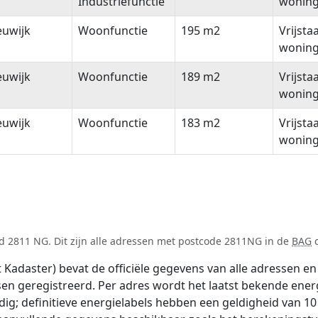
Industriefunctie
wonin
euwijk
Woonfunctie
195 m2
Vrijsta
wonin
euwijk
Woonfunctie
189 m2
Vrijsta
wonin
euwijk
Woonfunctie
183 m2
Vrijsta
wonin
d 2811 NG. Dit zijn alle adressen met postcode 2811NG in de
BAG
d
adaster) bevat de officiële gegevens van alle adressen en 
tsen geregistreerd. Per adres wordt het laatst bekende ener
ldig; definitieve energielabels hebben een geldigheid van 1