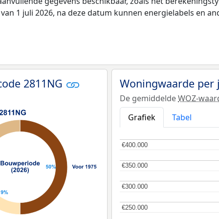
 aanvullende gegevens beschikbaar, zoals het berekenings
 van 1 juli 2026, na deze datum kunnen energielabels en an
tcode 2811NG
Woningwaarde per 
De gemiddelde
WOZ-waar
Grafiek
Tabel
€400.000
€400.000
€350.000
€350.000
€300.000
€300.000
€250.000
€250.000