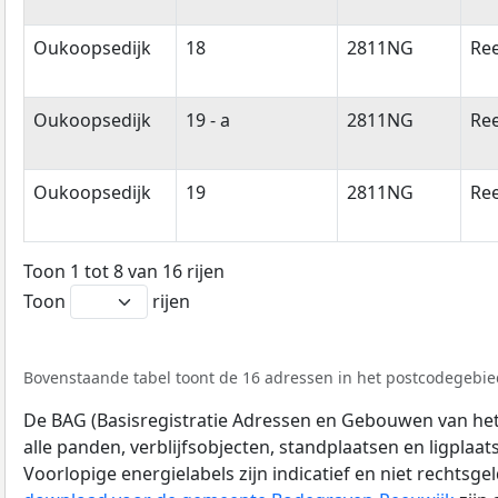
Oukoopsedijk
18
2811NG
Re
Oukoopsedijk
19 - a
2811NG
Re
Oukoopsedijk
19
2811NG
Re
Toon 1 tot 8 van 16 rijen
Toon
rijen
Bovenstaande tabel toont de 16 adressen in het postcodegebie
De BAG (Basisregistratie Adressen en Gebouwen van het K
alle panden, verblijfsobjecten, standplaatsen en ligplaa
Voorlopige energielabels zijn indicatief en niet rechtsge