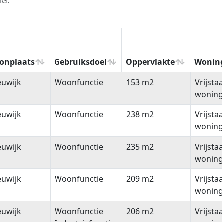
NG.
onplaats
Gebruiksdoel
Oppervlakte
Wonin
onplaats
Gebruiksdoel
Oppervlakte
Wonin
euwijk
Woonfunctie
153 m2
Vrijsta
wonin
euwijk
Woonfunctie
238 m2
Vrijsta
wonin
euwijk
Woonfunctie
235 m2
Vrijsta
wonin
euwijk
Woonfunctie
209 m2
Vrijsta
wonin
euwijk
Woonfunctie
206 m2
Vrijsta