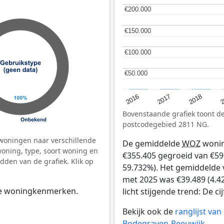
€200.000
€200.000
€150.000
€150.000
€100.000
€100.000
€50.000
€50.000
2
2016
2018
2017
Bovenstaande grafiek toont 
postcodegebied 2811 NG.
woningen naar verschillende
De gemiddelde
WOZ
wonin
ning, type, soort woning en
€355.405 gegroeid van €595
dden van de grafiek. Klik op
59.732%). Het gemiddelde v
met 2025 was €39.489 (4.42
 de woningkenmerken.
licht stijgende trend: De c
Bekijk ook de
ranglijst va
Bodegraven-Reeuwijk
.