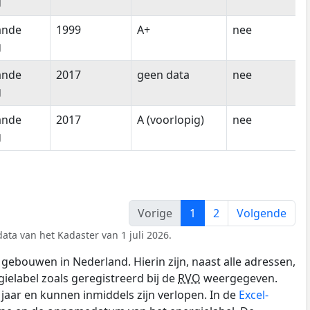
g
ande
1999
A+
nee
g
ande
2017
geen data
nee
g
ande
2017
A (voorlopig)
nee
g
Vorige
1
2
Volgende
ata van het Kadaster van 1 juli 2026.
gebouwen in Nederland. Hierin zijn, naast alle adressen,
gielabel zoals geregistreerd bij de
RVO
weergegeven.
0 jaar en kunnen inmiddels zijn verlopen. In de
Excel-