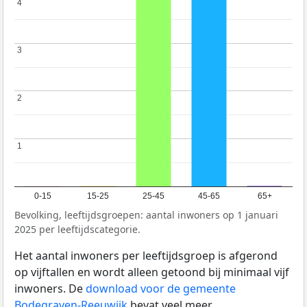
4
4
3
3
2
2
1
1
0-15
15-25
25-45
45-65
65+
Bevolking, leeftijdsgroepen: aantal inwoners op 1 januari
2025 per leeftijdscategorie.
Het aantal inwoners per leeftijdsgroep is afgerond
op vijftallen en wordt alleen getoond bij minimaal vijf
inwoners. De
download voor de gemeente
Bodegraven-Reeuwijk
bevat veel meer