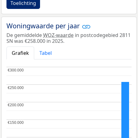
Toelichting
Woningwaarde per jaar
De gemiddelde
WOZ-waarde
in postcodegebied 2811
SN was €258.000 in 2025.
Grafiek
Tabel
€300.000
€300.000
€250.000
€250.000
€200.000
€200.000
€150.000
€150.000