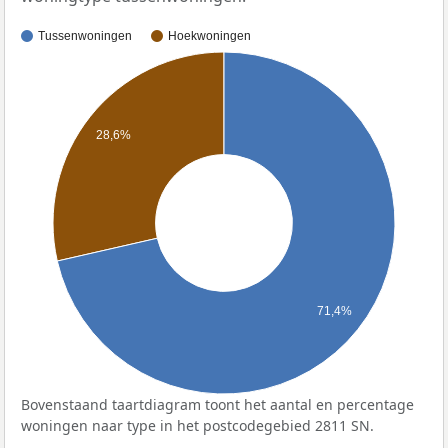
Tussenwoningen
Hoekwoningen
28,6%
71,4%
Bovenstaand taartdiagram toont het aantal en percentage
woningen naar type in het postcodegebied 2811 SN.