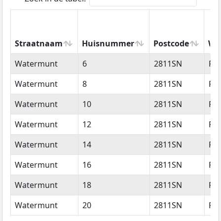
Straatnaam
Huisnummer
Postcode
Wo
Straatnaam
Huisnummer
Postcode
Wo
Watermunt
6
2811SN
Re
Watermunt
8
2811SN
Re
Watermunt
10
2811SN
Re
Watermunt
12
2811SN
Re
Watermunt
14
2811SN
Re
Watermunt
16
2811SN
Re
Watermunt
18
2811SN
Re
Watermunt
20
2811SN
Re