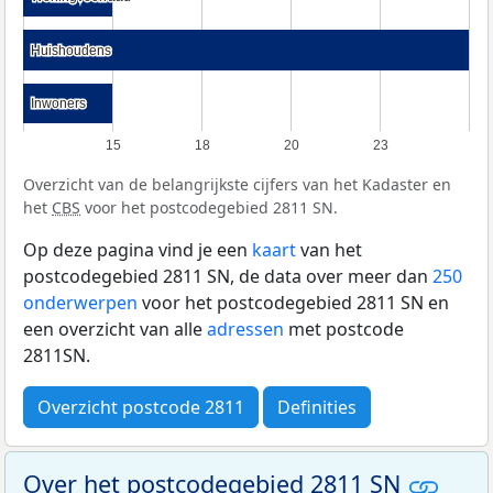
Huishoudens
Huishoudens
Inwoners
Inwoners
15
18
20
23
Overzicht van de belangrijkste cijfers van het Kadaster en
het
CBS
voor het postcodegebied 2811 SN.
Op deze pagina vind je een
kaart
van het
postcodegebied 2811 SN, de data over meer dan
250
onderwerpen
voor het postcodegebied 2811 SN en
een overzicht van alle
adressen
met postcode
2811SN.
Overzicht postcode 2811
Definities
Over het postcodegebied 2811 SN