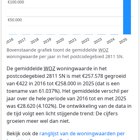
€100.000
€100.000
€50.000
€50.000
2016
2017
2018
2019
2020
2021
2022
2023
2024
2025
Bovenstaande grafiek toont de gemiddelde
WOZ
woningwaarde per jaar in het postcodegebied 2811 SN.
De gemiddelde
WOZ
woningwaarde in het
postcodegebied 2811 SN is met €257.578 gegroeid
van €422 in 2016 tot €258.000 in 2025 (dat is een
toename van 61.037%). Het gemiddelde verschil per
jaar over de hele periode van 2016 tot en met 2025
was €28.620 (4.102%). De ontwikkeling van de data in
de tijd volgt een licht stijgende trend: De cijfers
groeien meer wel dan niet.
Bekijk ook de
ranglijst van de woningwaarden per