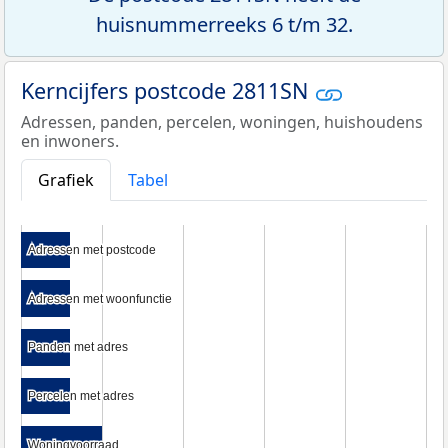
huisnummerreeks 6 t/m 32.
Kerncijfers postcode 2811SN
Adressen, panden, percelen, woningen, huishoudens
en inwoners.
Grafiek
Tabel
Adressen met postcode
Adressen met postcode
Adressen met woonfunctie
Adressen met woonfunctie
Panden met adres
Panden met adres
Percelen met adres
Percelen met adres
Woningvoorraad
Woningvoorraad