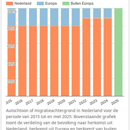
Nederland
Europa
Buiten Europa
100%
100%
80%
80%
60%
60%
40%
40%
20%
20%
2019
2022
2017
2025
2020
2015
2023
2018
2021
2016
2024
Autochtoon of migratieachtergrond in Nederland voor de
periode van 2015 tot en met 2025: Bovenstaande grafiek
toont de verdeling van de bevolking naar herkomst uit
Nederland, herkomst uit Europa en herkomst van buiten