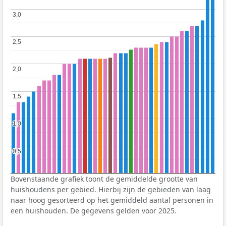
3,0
3,0
2,5
2,5
2,0
2,0
1,5
1,5
1,0
1,0
0,5
0,5
Bovenstaande grafiek toont de gemiddelde grootte van
huishoudens per gebied. Hierbij zijn de gebieden van laag
naar hoog gesorteerd op het gemiddeld aantal personen in
een huishouden. De gegevens gelden voor 2025.