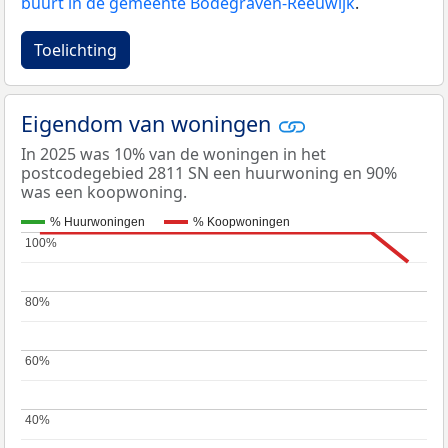
buurt in de gemeente Bodegraven-Reeuwijk
.
Toelichting
Eigendom van woningen
In 2025 was 10% van de woningen in het
postcodegebied 2811 SN een huurwoning en 90%
was een koopwoning.
% Huurwoningen
% Koopwoningen
100%
100%
80%
80%
60%
60%
40%
40%