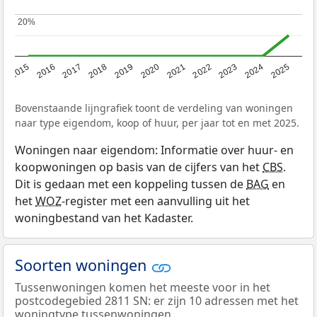
20%
20%
2019
2022
2025
2017
2020
2023
2015
2018
2021
2024
2016
Bovenstaande lijngrafiek toont de verdeling van woningen
naar type eigendom, koop of huur, per jaar tot en met 2025.
Woningen naar eigendom: Informatie over huur- en
koopwoningen op basis van de cijfers van het
CBS
.
Dit is gedaan met een koppeling tussen de
BAG
en
het
WOZ
-register met een aanvulling uit het
woningbestand van het Kadaster.
Soorten woningen
Tussenwoningen komen het meeste voor in het
postcodegebied 2811 SN: er zijn 10 adressen met het
woningtype tussenwoningen.