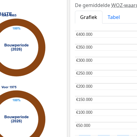
De gemiddelde
WOZ-waar
Grafiek
Tabel
€400.000
€400.000
€350.000
€350.000
€300.000
€300.000
€250.000
€250.000
€200.000
€200.000
€150.000
€150.000
€100.000
€100.000
€50.000
€50.000