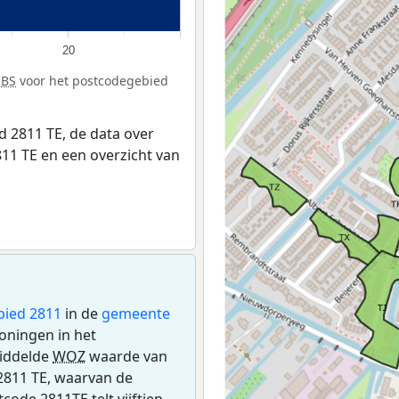
20
CBS
voor het postcodegebied
 2811 TE, de data over
11 TE en een overzicht van
bied 2811
in de
gemeente
woningen in het
iddelde
WOZ
waarde van
2811 TE, waarvan de
code 2811TE telt vijftien