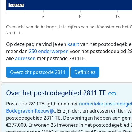
Inwoners
Inwoners
5
10
15
Overzicht van de belangrijkste cijfers van het Kadaster en het
2811 TE.
Op deze pagina vind je een
kaart
van het postcodegebied
meer dan
250 onderwerpen
voor het postcodegebied 28
alle
adressen
met postcode 2811TE.
Overzicht postcode 2811
Definities
Over het postcodegebied 2811 TE
Postcode 2811TE ligt binnen het
numerieke postcodege
Bodegraven-Reeuwijk
. Er zijn dertien adressen en tien 
postcodegebied 2811 TE. De woningen hebben een gem
€377.000. Er wonen 25 inwoners in het postcodegebied 
grootste groep (40%) tussen de 45 en 65 jaar oud is. Post