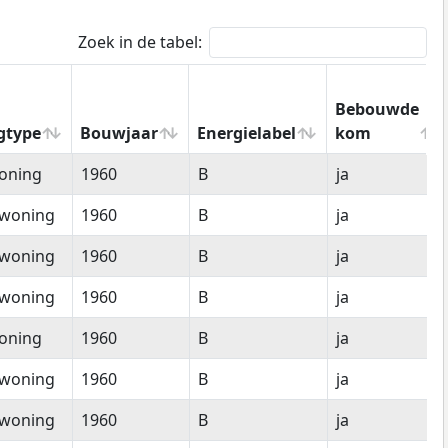
Zoek in de tabel:
Bebouwde
gtype
Bouwjaar
Energielabel
kom
gtype
Bouwjaar
Energielabel
Bebouwde
oning
1960
B
ja
kom
woning
1960
B
ja
woning
1960
B
ja
woning
1960
B
ja
oning
1960
B
ja
woning
1960
B
ja
woning
1960
B
ja