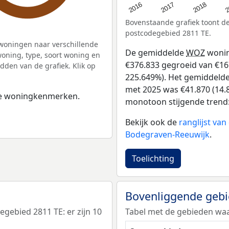
2
2016
2018
2017
Bovenstaande grafiek toont 
postcodegebied 2811 TE.
woningen naar verschillende
De gemiddelde
WOZ
wonin
ning, type, soort woning en
€376.833 gegroeid van €167
dden van de grafiek. Klik op
225.649%). Het gemiddelde 
met 2025 was €41.870 (14.8
 de woningkenmerken.
monotoon stijgende trend: D
Bekijk ook de
ranglijst va
Bodegraven-Reeuwijk
.
Toelichting
Bovenliggende geb
ebied 2811 TE: er zijn 10
Tabel met de gebieden waa