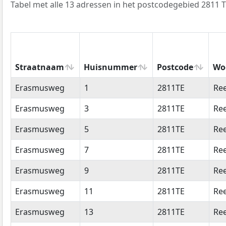
Tabel met alle 13 adressen in het postcodegebied 2811 T
Straatnaam
Huisnummer
Postcode
Wo
Straatnaam
Huisnummer
Postcode
Wo
Erasmusweg
1
2811TE
Re
Erasmusweg
3
2811TE
Re
Erasmusweg
5
2811TE
Re
Erasmusweg
7
2811TE
Re
Erasmusweg
9
2811TE
Re
Erasmusweg
11
2811TE
Re
Erasmusweg
13
2811TE
Re