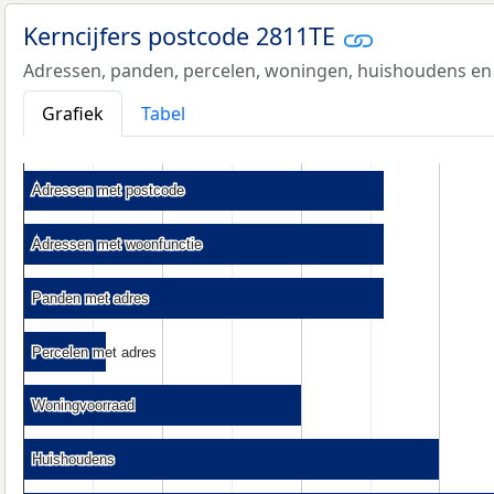
Kerncijfers postcode 2811TE
Adressen, panden, percelen, woningen, huishoudens en
Grafiek
Tabel
Adressen met postcode
Adressen met postcode
Adressen met woonfunctie
Adressen met woonfunctie
Panden met adres
Panden met adres
Percelen met adres
Percelen met adres
Woningvoorraad
Woningvoorraad
Huishoudens
Huishoudens