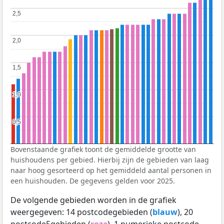
2,5
2,5
2,0
2,0
1,5
1,5
1,0
1,0
0,5
0,5
Bovenstaande grafiek toont de gemiddelde grootte van
huishoudens per gebied. Hierbij zijn de gebieden van laag
naar hoog gesorteerd op het gemiddeld aantal personen in
een huishouden. De gegevens gelden voor 2025.
De volgende gebieden worden in de grafiek
weergegeven: 14 postcodegebieden (
blauw
), 20
postcode5gebieden (
roze
), 1 numerieke postcode