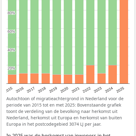
80%
80%
60%
60%
40%
40%
20%
20%
2019
2022
2017
2025
2020
2015
2023
2018
2021
2016
2024
Autochtoon of migratieachtergrond in Nederland voor de
periode van 2015 tot en met 2025: Bovenstaande grafiek
toont de verdeling van de bevolking naar herkomst uit
Nederland, herkomst uit Europa en herkomst van buiten
Europa in het postcodegebied 3074 LJ per jaar.
In 2025 was de herkomst van inwoners in het