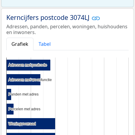
Kerncijfers postcode 3074LJ
Adressen, panden, percelen, woningen, huishoudens
en inwoners.
Grafiek
Tabel
Adressen met postcode
Adressen met postcode
Adressen met woonfunctie
Adressen met woonfunctie
Panden met adres
Panden met adres
Percelen met adres
Percelen met adres
Woningvoorraad
Woningvoorraad