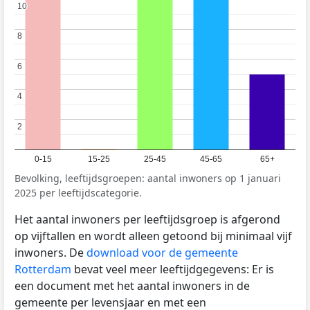
10
10
8
8
6
6
4
4
2
2
0-15
15-25
25-45
45-65
65+
Bevolking, leeftijdsgroepen: aantal inwoners op 1 januari
2025 per leeftijdscategorie.
Het aantal inwoners per leeftijdsgroep is afgerond
op vijftallen en wordt alleen getoond bij minimaal vijf
inwoners. De
download voor de gemeente
Rotterdam
bevat veel meer leeftijdgegevens: Er is
een document met het aantal inwoners in de
gemeente per levensjaar en met een