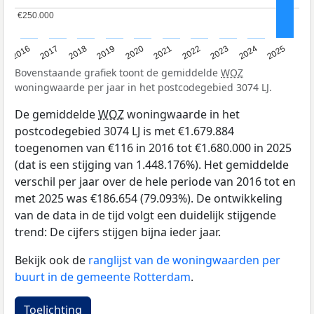
€250.000
€250.000
2016
2017
2018
2019
2020
2021
2022
2023
2024
2025
Bovenstaande grafiek toont de gemiddelde
WOZ
woningwaarde per jaar in het postcodegebied 3074 LJ.
De gemiddelde
WOZ
woningwaarde in het
postcodegebied 3074 LJ is met €1.679.884
toegenomen van €116 in 2016 tot €1.680.000 in 2025
(dat is een stijging van 1.448.176%). Het gemiddelde
verschil per jaar over de hele periode van 2016 tot en
met 2025 was €186.654 (79.093%). De ontwikkeling
van de data in de tijd volgt een duidelijk stijgende
trend: De cijfers stijgen bijna ieder jaar.
Bekijk ook de
ranglijst van de woningwaarden per
buurt in de gemeente Rotterdam
.
Toelichting