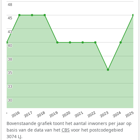
48
48
45
45
43
43
40
40
38
38
35
35
33
33
30
30
2015
2016
2017
2018
2019
2020
2021
2022
2023
2024
2025
Bovenstaande grafiek toont het aantal inwoners per jaar op
basis van de data van het
CBS
voor het postcodegebied
3074 LJ.