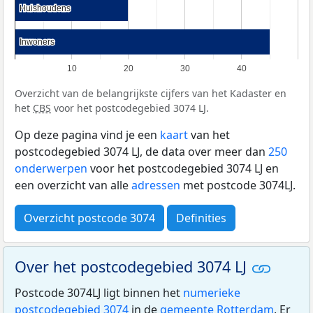
Huishoudens
Huishoudens
Inwoners
Inwoners
10
20
30
40
Overzicht van de belangrijkste cijfers van het Kadaster en
het
CBS
voor het postcodegebied 3074 LJ.
Op deze pagina vind je een
kaart
van het
postcodegebied 3074 LJ, de data over meer dan
250
onderwerpen
voor het postcodegebied 3074 LJ en
een overzicht van alle
adressen
met postcode 3074LJ.
Overzicht postcode 3074
Definities
Over het postcodegebied 3074 LJ
Postcode 3074LJ ligt binnen het
numerieke
postcodegebied 3074
in de
gemeente Rotterdam
. Er