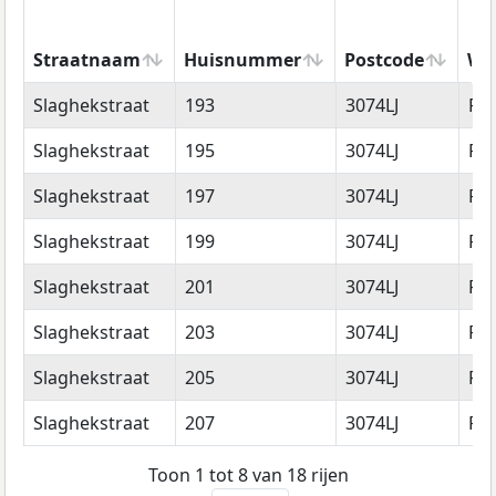
Straatnaam
Huisnummer
Postcode
Wo
Straatnaam
Huisnummer
Postcode
Wo
Slaghekstraat
193
3074LJ
Ro
Slaghekstraat
195
3074LJ
Ro
Slaghekstraat
197
3074LJ
Ro
Slaghekstraat
199
3074LJ
Ro
Slaghekstraat
201
3074LJ
Ro
Slaghekstraat
203
3074LJ
Ro
Slaghekstraat
205
3074LJ
Ro
Slaghekstraat
207
3074LJ
Ro
Toon 1 tot 8 van 18 rijen