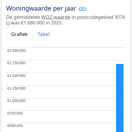
Woningwaarde per jaar
De gemiddelde
WOZ-waarde
in postcodegebied 3074
LJ was €1.680.000 in 2025.
Grafiek
Tabel
€2.000.000
€2.000.000
€1.750.000
€1.750.000
€1.500.000
€1.500.000
€1.250.000
€1.250.000
€1.000.000
€1.000.000
€750.000
€750.000
€500.000
€500.000