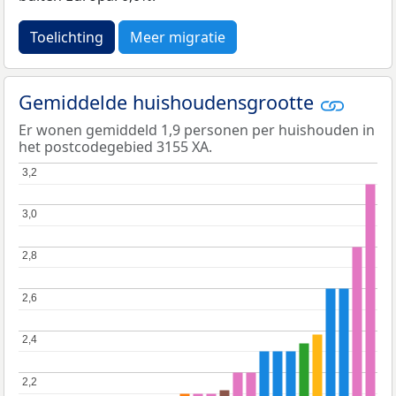
Toelichting
Meer migratie
Gemiddelde huishoudensgrootte
Er wonen gemiddeld 1,9 personen per huishouden in
het postcodegebied 3155 XA.
3,2
3,2
3,0
3,0
2,8
2,8
2,6
2,6
2,4
2,4
2,2
2,2