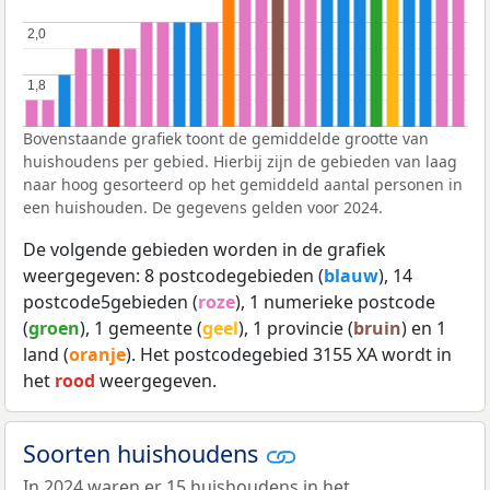
2,0
2,0
1,8
1,8
Bovenstaande grafiek toont de gemiddelde grootte van
huishoudens per gebied. Hierbij zijn de gebieden van laag
naar hoog gesorteerd op het gemiddeld aantal personen in
een huishouden. De gegevens gelden voor 2024.
De volgende gebieden worden in de grafiek
weergegeven: 8 postcodegebieden (
blauw
), 14
postcode5gebieden (
roze
), 1 numerieke postcode
(
groen
), 1 gemeente (
geel
), 1 provincie (
bruin
) en 1
land (
oranje
). Het postcodegebied 3155 XA wordt in
het
rood
weergegeven.
Soorten huishoudens
In 2024 waren er 15 huishoudens in het