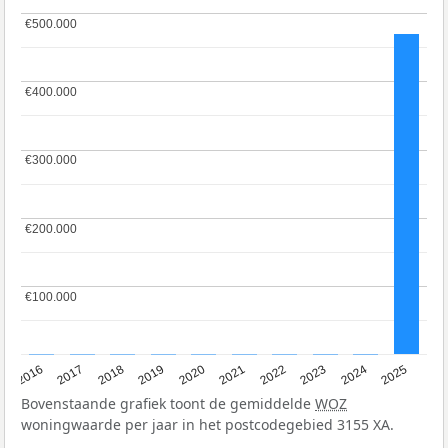
€500.000
€500.000
€400.000
€400.000
€300.000
€300.000
€200.000
€200.000
€100.000
€100.000
2016
2017
2018
2019
2020
2021
2022
2023
2024
2025
Bovenstaande grafiek toont de gemiddelde
WOZ
woningwaarde per jaar in het postcodegebied 3155 XA.