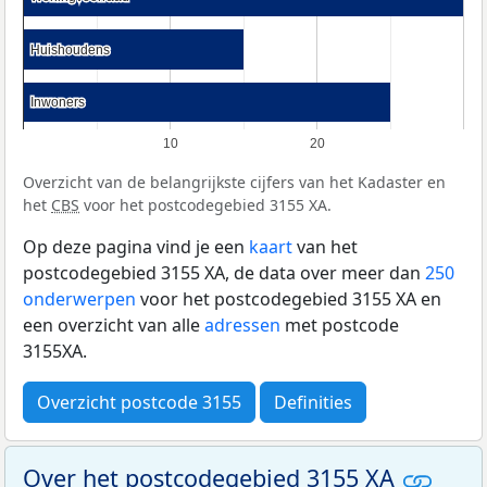
Huishoudens
Huishoudens
Inwoners
Inwoners
10
20
Overzicht van de belangrijkste cijfers van het Kadaster en
het
CBS
voor het postcodegebied 3155 XA.
Op deze pagina vind je een
kaart
van het
postcodegebied 3155 XA, de data over meer dan
250
onderwerpen
voor het postcodegebied 3155 XA en
een overzicht van alle
adressen
met postcode
3155XA.
Overzicht postcode 3155
Definities
Over het postcodegebied 3155 XA