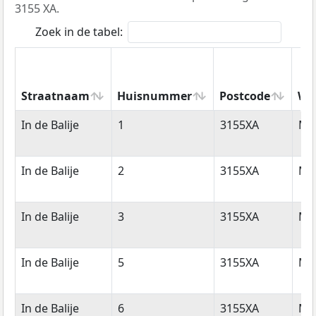
3155 XA.
Zoek in de tabel:
Straatnaam
Huisnummer
Postcode
Wo
Straatnaam
Huisnummer
Postcode
Wo
In de Balije
1
3155XA
Ma
In de Balije
2
3155XA
Ma
In de Balije
3
3155XA
Ma
In de Balije
5
3155XA
Ma
In de Balije
6
3155XA
Ma