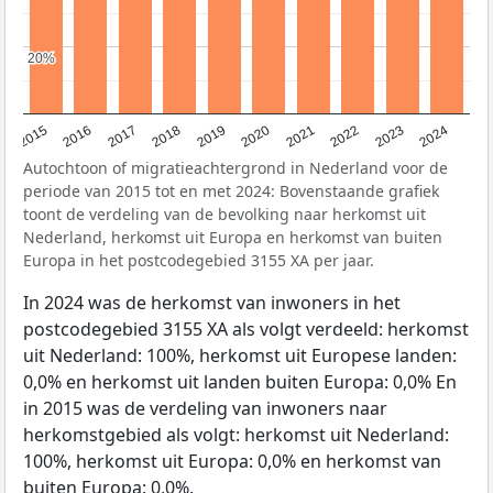
20%
20%
2015
2016
2017
2018
2019
2020
2021
2022
2023
2024
Autochtoon of migratieachtergrond in Nederland voor de
periode van 2015 tot en met 2024: Bovenstaande grafiek
toont de verdeling van de bevolking naar herkomst uit
Nederland, herkomst uit Europa en herkomst van buiten
Europa in het postcodegebied 3155 XA per jaar.
In 2024 was de herkomst van inwoners in het
postcodegebied 3155 XA als volgt verdeeld: herkomst
uit Nederland: 100%, herkomst uit Europese landen:
0,0% en herkomst uit landen buiten Europa: 0,0% En
in 2015 was de verdeling van inwoners naar
herkomstgebied als volgt: herkomst uit Nederland:
100%, herkomst uit Europa: 0,0% en herkomst van
buiten Europa: 0,0%.