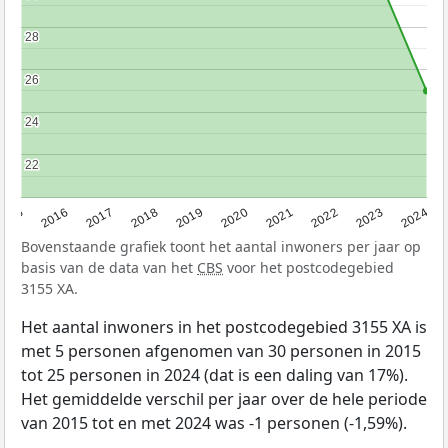
28
28
26
26
24
24
22
22
2015
2016
2017
2018
2019
2020
2021
2022
2023
2024
Bovenstaande grafiek toont het aantal inwoners per jaar op
basis van de data van het
CBS
voor het postcodegebied
3155 XA.
Het aantal inwoners in het postcodegebied 3155 XA is
met 5 personen afgenomen van 30 personen in 2015
tot 25 personen in 2024 (dat is een daling van 17%).
Het gemiddelde verschil per jaar over de hele periode
van 2015 tot en met 2024 was -1 personen (-1,59%).