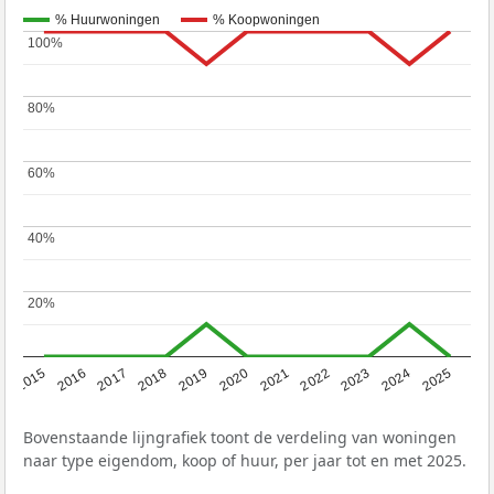
% Huurwoningen
% Koopwoningen
100%
100%
80%
80%
60%
60%
40%
40%
20%
20%
2019
2022
2025
2017
2020
2023
2015
2018
2021
2024
2016
Bovenstaande lijngrafiek toont de verdeling van woningen
naar type eigendom, koop of huur, per jaar tot en met 2025.