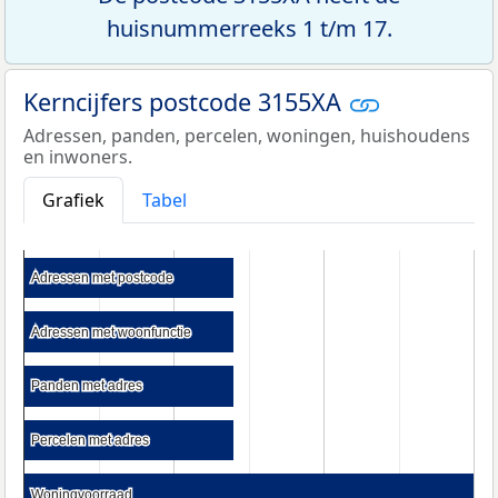
huisnummerreeks 1 t/m 17.
Kerncijfers postcode 3155XA
Adressen, panden, percelen, woningen, huishoudens
en inwoners.
Grafiek
Tabel
Adressen met postcode
Adressen met postcode
Adressen met woonfunctie
Adressen met woonfunctie
Panden met adres
Panden met adres
Percelen met adres
Percelen met adres
Woningvoorraad
Woningvoorraad