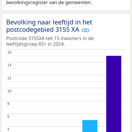
bevolkingsregister van de gemeenten.
Bevolking naar leeftijd in het
postcodegebied 3155 XA
Postcode 3155XA telt 15 inwoners in de
leeftijdsgroep 65+ in 2024.
16
16
14
14
12
12
10
10
8
8
6
6
4
4