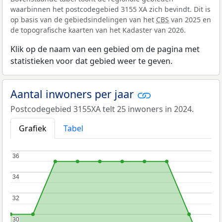
waarbinnen het postcodegebied 3155 XA zich bevindt. Dit is
op basis van de gebiedsindelingen van het
CBS
van 2025 en
de topografische kaarten van het Kadaster van 2026.
Klik op de naam van een gebied om de pagina met
statistieken voor dat gebied weer te geven.
Aantal inwoners per jaar
Postcodegebied 3155XA telt 25 inwoners in 2024.
Grafiek
Tabel
36
36
34
34
32
32
30
30