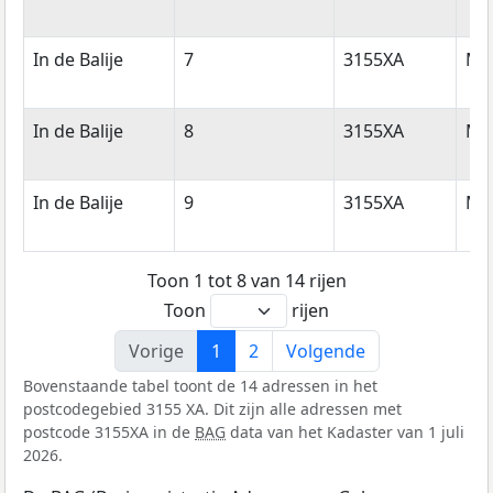
In de Balije
7
3155XA
Ma
In de Balije
8
3155XA
Ma
In de Balije
9
3155XA
Ma
Toon 1 tot 8 van 14 rijen
Toon
rijen
Vorige
1
2
Volgende
Bovenstaande tabel toont de 14 adressen in het
postcodegebied 3155 XA. Dit zijn alle adressen met
postcode 3155XA in de
BAG
data van het Kadaster van 1 juli
2026.