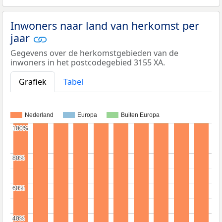
Inwoners naar land van herkomst per
jaar
Gegevens over de herkomstgebieden van de
inwoners in het postcodegebied 3155 XA.
Grafiek
Tabel
Nederland
Europa
Buiten Europa
100%
100%
80%
80%
60%
60%
40%
40%