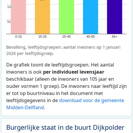
100
100
50
50
0-15
15-25
25-45
45-65
65+
Bevolking, leeftijdsgroepen: aantal inwoners op 1 januari
2026 per leeftijdsgroep.
De grafiek toont de leeftijdsgroepen. Het aantal
inwoners is ook
per individueel levensjaar
beschikbaar (alleen de inwoners van 105 jaar en
ouder vormen 1 groep). De inwoners naar leeftijd zijn
er tot op buurtniveau in het document met
leeftijdsgegevens in de
download voor de gemeente
Midden-Delfland
.
Burgerlijke staat in de buurt Dijkpolder