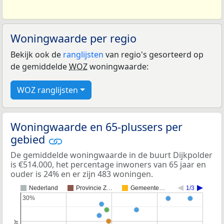
Woningwaarde per regio
Bekijk ook de
ranglijsten
van regio's gesorteerd op
de gemiddelde
WOZ
woningwaarde:
WOZ ranglijsten
Woningwaarde en 65-plussers per
gebied
De gemiddelde woningwaarde in de buurt Dijkpolder
is €514.000, het percentage inwoners van 65 jaar en
ouder is 24% en er zijn 483 woningen.
Nederland
Provincie Z…
Gemeente…
1/3
30%
30%