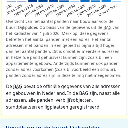
1950 tot 1970
1990 tot 2000
1900 tot 1925
2020 en later
1970 tot 1980
oor 1700
2000 tot 2010
1925 tot 1950
1980 tot 1990
1700 tot 1900
2010 tot 2020
Overzicht van het aantal panden naar bouwjaar voor de
buurt Dijkpolder. Op basis van de gegevens uit de
BAG
van
het Kadaster van 1 juli 2026. Merk op: deze gegevens
betreffen het aantal panden met een adres. Het aantal
adressen met panden in een gebied is bijna altijd hoger
dan het aantal panden. Dit is omdat er meerdere adressen
in hetzelfde pand gehuisvest kunnen zijn, zoals bij een
appartementengebouw. Anderzijds kunnen er ook panden
zonder adres voorkomen (zoals bijvoorbeeld een schuur),
panden zonder adres zijn in deze telling niet meegenomen.
De
BAG
bevat de officiële gegevens van alle adressen
en gebouwen in Nederland. In de BAG zijn, naast alle
adressen, alle panden, verblijfsobjecten,
standplaatsen en ligplaatsen geregistreerd.
Bevolking in de buurt Dijkpolder