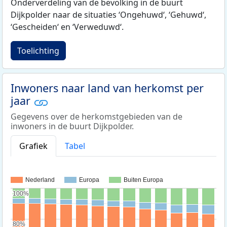
Onderverdeling van de bevolking in de buurt
Dijkpolder naar de situaties ‘Ongehuwd‘, ‘Gehuwd‘,
‘Gescheiden‘ en ‘Verweduwd‘.
Toelichting
Inwoners naar land van herkomst per
jaar
Gegevens over de herkomstgebieden van de
inwoners in de buurt Dijkpolder.
Grafiek
Tabel
Nederland
Europa
Buiten Europa
100%
100%
80%
80%