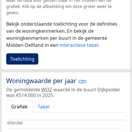
waar de data voor gelden staat in het midden van de
grafiek. Klik op de afbeelding om deze groter weer te
geven.
Bekijk onderstaande toelichting voor de definities
van de woningkenmerken. En bekijk de
woningkenmerken per buurt in de gemeente
Midden-Delfland in een
interactieve tabel
.
Toelichting
Woningwaarde per jaar
De gemiddelde
WOZ
waarde in de buurt Dijkpolder
was €514.000 in 2025.
Grafiek
Tabel
€550.000
€550.000