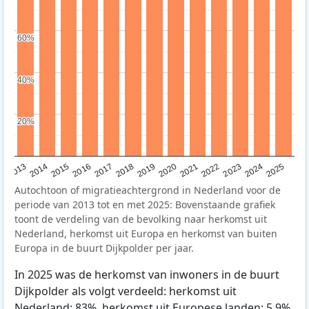
60%
60%
40%
40%
20%
20%
2015
2014
2021
2013
2020
2019
2018
2025
2017
2024
2023
2016
2022
Autochtoon of migratieachtergrond in Nederland voor de
periode van 2013 tot en met 2025: Bovenstaande grafiek
toont de verdeling van de bevolking naar herkomst uit
Nederland, herkomst uit Europa en herkomst van buiten
Europa in de buurt Dijkpolder per jaar.
In 2025 was de herkomst van inwoners in de buurt
Dijkpolder als volgt verdeeld: herkomst uit
Nederland: 83%, herkomst uit Europese landen: 5,9%