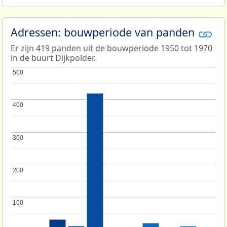
Adressen: bouwperiode van panden
Er zijn 419 panden uit de bouwperiode 1950 tot 1970
in de buurt Dijkpolder.
500
500
400
400
300
300
200
200
100
100