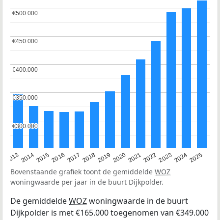
€500.000
€500.000
€450.000
€450.000
€400.000
€400.000
€350.000
€350.000
€300.000
€300.000
2015
2021
2014
2020
2013
2019
2025
2018
2024
2017
2023
2016
2022
Bovenstaande grafiek toont de gemiddelde
WOZ
woningwaarde per jaar in de buurt Dijkpolder.
De gemiddelde
WOZ
woningwaarde in de buurt
Dijkpolder is met €165.000 toegenomen van €349.000