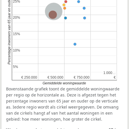
Percentage inwoners van 65 jaar en ouder
25%
25%
Nederland
Provincie Zuid-Holland
20%
20%
15%
15%
10%
10%
5%
5%
1.000…
1.000…
€ 250.000
€ 250.000
€ 500.000
€ 500.000
€ 750.000
€ 750.000
€
€
Gemiddelde woningwaarde
Bovenstaande grafiek toont de gemiddelde woningwaarde
per regio op de horizontale as. Deze is afgezet tegen het
percentage inwoners van 65 jaar en ouder op de verticale
as. Iedere regio wordt als cirkel weergegeven. De omvang
van de cirkels hangt af van het aantal woningen in een
gebied: hoe meer woningen, hoe groter de cirkel.