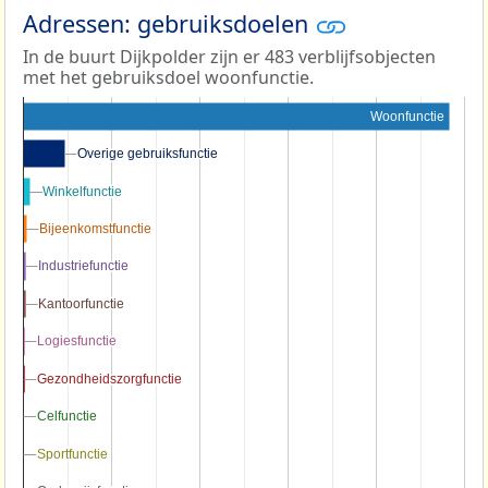
Adressen: gebruiksdoelen
In de buurt Dijkpolder zijn er 483 verblijfsobjecten
met het gebruiksdoel woonfunctie.
Woonfunctie
Overige gebruiksfunctie
Overige gebruiksfunctie
Winkelfunctie
Winkelfunctie
Bijeenkomstfunctie
Bijeenkomstfunctie
Industriefunctie
Industriefunctie
Kantoorfunctie
Kantoorfunctie
Logiesfunctie
Logiesfunctie
Gezondheidszorgfunctie
Gezondheidszorgfunctie
Celfunctie
Celfunctie
Sportfunctie
Sportfunctie