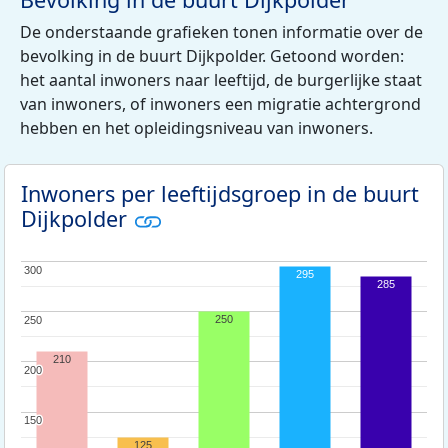
De onderstaande grafieken tonen informatie over de
bevolking in de buurt Dijkpolder. Getoond worden:
het aantal inwoners naar leeftijd, de burgerlijke staat
van inwoners, of inwoners een migratie achtergrond
hebben en het opleidingsniveau van inwoners.
Inwoners per leeftijdsgroep in de buurt
Dijkpolder
300
300
295
285
250
250
250
210
200
200
150
150
125