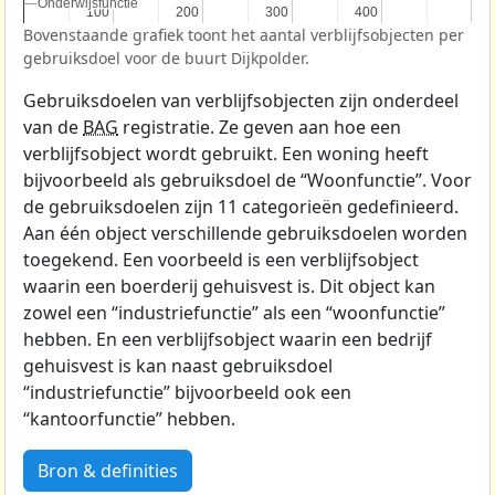
Onderwijsfunctie
Onderwijsfunctie
100
100
200
200
300
300
400
400
Bovenstaande grafiek toont het aantal verblijfsobjecten per
gebruiksdoel voor de buurt Dijkpolder.
Gebruiksdoelen van verblijfsobjecten zijn onderdeel
van de
BAG
registratie. Ze geven aan hoe een
verblijfsobject wordt gebruikt. Een woning heeft
bijvoorbeeld als gebruiksdoel de “Woonfunctie”. Voor
de gebruiksdoelen zijn 11 categorieën gedefinieerd.
Aan één object verschillende gebruiksdoelen worden
toegekend. Een voorbeeld is een verblijfsobject
waarin een boerderij gehuisvest is. Dit object kan
zowel een “industriefunctie” als een “woonfunctie”
hebben. En een verblijfsobject waarin een bedrijf
gehuisvest is kan naast gebruiksdoel
“industriefunctie” bijvoorbeeld ook een
“kantoorfunctie” hebben.
Bron & definities