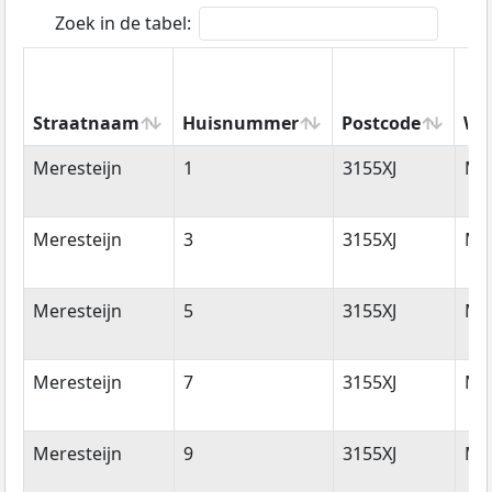
Zoek in de tabel:
Straatnaam
Huisnummer
Postcode
Wo
Straatnaam
Huisnummer
Postcode
Wo
Meresteijn
1
3155XJ
Ma
Meresteijn
3
3155XJ
Ma
Meresteijn
5
3155XJ
Ma
Meresteijn
7
3155XJ
Ma
Meresteijn
9
3155XJ
Ma