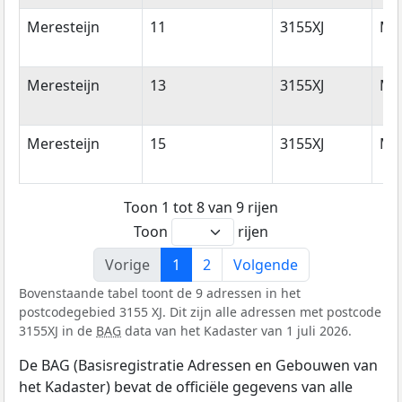
Meresteijn
11
3155XJ
Ma
Meresteijn
13
3155XJ
Ma
Meresteijn
15
3155XJ
Ma
Toon 1 tot 8 van 9 rijen
Toon
rijen
Vorige
1
2
Volgende
Bovenstaande tabel toont de 9 adressen in het
postcodegebied 3155 XJ. Dit zijn alle adressen met postcode
3155XJ in de
BAG
data van het Kadaster van 1 juli 2026.
De BAG (Basisregistratie Adressen en Gebouwen van
het Kadaster) bevat de officiële gegevens van alle