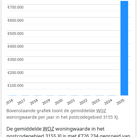
€700.000
€700.000
€600.000
€600.000
€500.000
€500.000
€400.000
€400.000
€300.000
€300.000
€200.000
€200.000
€100.000
€100.000
2016
2017
2018
2019
2020
2021
2022
2023
2024
2025
Bovenstaande grafiek toont de gemiddelde
WOZ
woningwaarde per jaar in het postcodegebied 3155 XJ.
De gemiddelde
WOZ
woningwaarde in het
postcodegebied 3155 XJ is met €726.234 gegroeid van