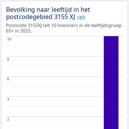
Bevolking naar leeftijd in het
postcodegebied 3155 XJ
Postcode 3155XJ telt 10 inwoners in de leeftijdsgroep
65+ in 2025.
10
10
8
8
6
6
4
4
2
2