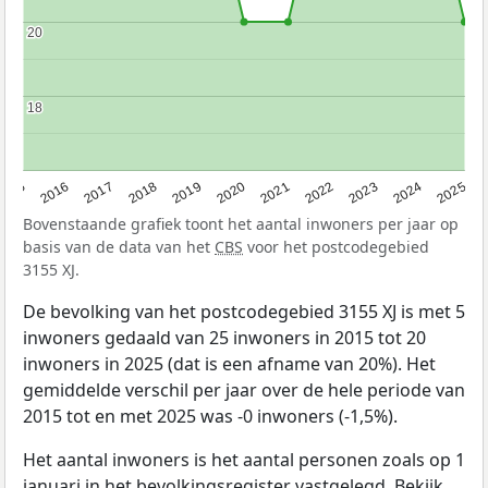
20
20
18
18
2015
2016
2017
2018
2019
2020
2021
2022
2023
2024
2025
Bovenstaande grafiek toont het aantal inwoners per jaar op
basis van de data van het
CBS
voor het postcodegebied
3155 XJ.
De bevolking van het postcodegebied 3155 XJ is met 5
inwoners gedaald van 25 inwoners in 2015 tot 20
inwoners in 2025 (dat is een afname van 20%). Het
gemiddelde verschil per jaar over de hele periode van
2015 tot en met 2025 was -0 inwoners (-1,5%).
Het aantal inwoners is het aantal personen zoals op 1
januari in het bevolkingsregister vastgelegd. Bekijk