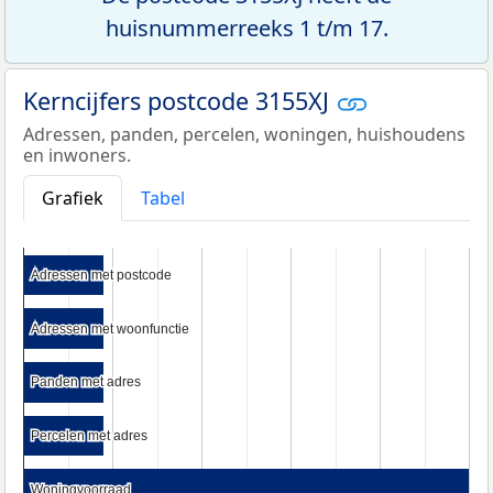
huisnummerreeks 1 t/m 17.
Kerncijfers postcode 3155XJ
Adressen, panden, percelen, woningen, huishoudens
en inwoners.
Grafiek
Tabel
Adressen met postcode
Adressen met postcode
Adressen met woonfunctie
Adressen met woonfunctie
Panden met adres
Panden met adres
Percelen met adres
Percelen met adres
Woningvoorraad
Woningvoorraad