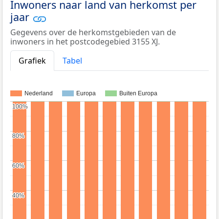
Inwoners naar land van herkomst per
jaar
Gegevens over de herkomstgebieden van de
inwoners in het postcodegebied 3155 XJ.
Grafiek
Tabel
Nederland
Europa
Buiten Europa
100%
100%
80%
80%
60%
60%
40%
40%