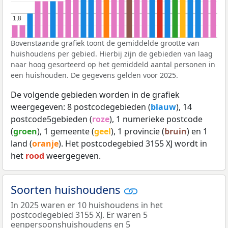
1,8
1,8
Bovenstaande grafiek toont de gemiddelde grootte van
huishoudens per gebied. Hierbij zijn de gebieden van laag
naar hoog gesorteerd op het gemiddeld aantal personen in
een huishouden. De gegevens gelden voor 2025.
De volgende gebieden worden in de grafiek
weergegeven: 8 postcodegebieden (
blauw
), 14
postcode5gebieden (
roze
), 1 numerieke postcode
(
groen
), 1 gemeente (
geel
), 1 provincie (
bruin
) en 1
land (
oranje
). Het postcodegebied 3155 XJ wordt in
het
rood
weergegeven.
Soorten huishoudens
In 2025 waren er 10 huishoudens in het
postcodegebied 3155 XJ. Er waren 5
eenpersoonshuishoudens en 5