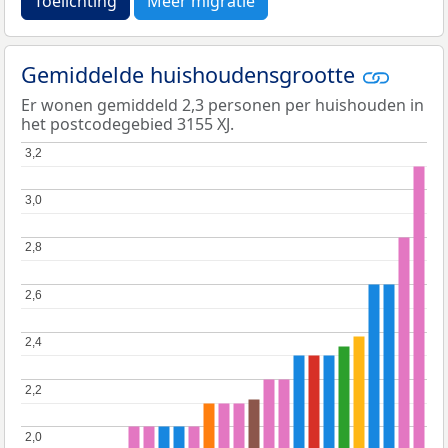
Toelichting
Meer migratie
Gemiddelde huishoudensgrootte
Er wonen gemiddeld 2,3 personen per huishouden in
het postcodegebied 3155 XJ.
3,2
3,2
3,0
3,0
2,8
2,8
2,6
2,6
2,4
2,4
2,2
2,2
2,0
2,0