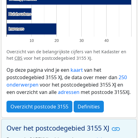
Huishoudens
Huishoudens
Inwoners
Inwoners
10
20
30
40
Overzicht van de belangrijkste cijfers van het Kadaster en
het
CBS
voor het postcodegebied 3155 XJ.
Op deze pagina vind je een
kaart
van het
postcodegebied 3155 XJ, de data over meer dan
250
onderwerpen
voor het postcodegebied 3155 XJ en
een overzicht van alle
adressen
met postcode 3155XJ.
Overzicht postcode 3155
Definities
Over het postcodegebied 3155 XJ