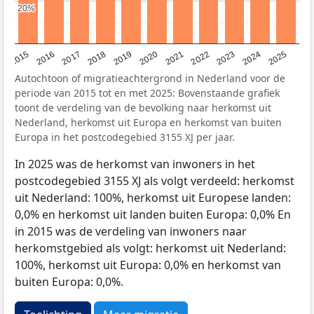
20%
20%
2019
2022
2017
2025
2020
2015
2023
2018
2021
2016
2024
Autochtoon of migratieachtergrond in Nederland voor de
periode van 2015 tot en met 2025: Bovenstaande grafiek
toont de verdeling van de bevolking naar herkomst uit
Nederland, herkomst uit Europa en herkomst van buiten
Europa in het postcodegebied 3155 XJ per jaar.
In 2025 was de herkomst van inwoners in het
postcodegebied 3155 XJ als volgt verdeeld: herkomst
uit Nederland: 100%, herkomst uit Europese landen:
0,0% en herkomst uit landen buiten Europa: 0,0% En
in 2015 was de verdeling van inwoners naar
herkomstgebied als volgt: herkomst uit Nederland:
100%, herkomst uit Europa: 0,0% en herkomst van
buiten Europa: 0,0%.