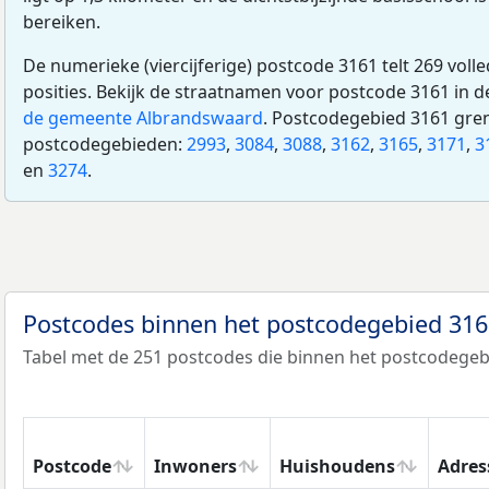
bereiken.
De numerieke (viercijferige) postcode 3161 telt 269 voll
posities. Bekijk de straatnamen voor postcode 3161 in 
de gemeente Albrandswaard
. Postcodegebied 3161 gre
postcodegebieden:
2993
,
3084
,
3088
,
3162
,
3165
,
3171
,
3
en
3274
.
Postcodes binnen het postcodegebied 31
Tabel met de 251 postcodes die binnen het postcodegebi
Postcode
Inwoners
Huishoudens
Adres