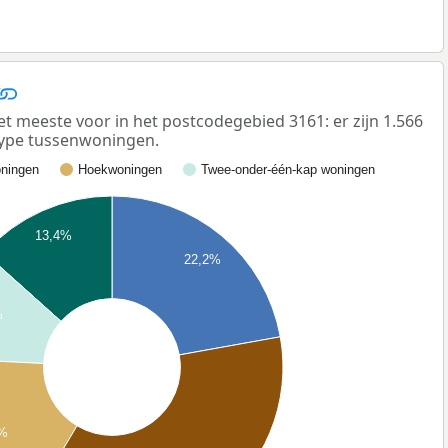
meeste voor in het postcodegebied 3161: er zijn 1.566
ype tussenwoningen.
ningen
Hoekwoningen
Twee-onder-één-kap woningen
13,4%
22,2%
%
3%