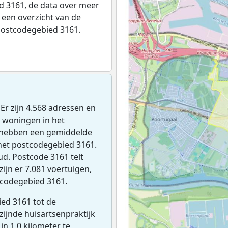
 3161, de data over meer
een overzicht van de
postcodegebied 3161.
. Er zijn 4.568 adressen en
 woningen in het
 hebben een gemiddelde
het postcodegebied 3161.
ud. Postcode 3161 telt
ijn er 7.081 voertuigen,
tcodegebied 3161.
ed 3161 tot de
jzijnde huisartsenpraktijk
 in 1,0 kilometer te