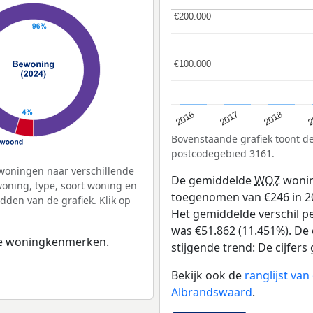
€200.000
€200.000
€100.000
€100.000
2
2016
2018
2017
Bovenstaande grafiek toont 
postcodegebied 3161.
woningen naar verschillende
De gemiddelde
WOZ
wonin
ning, type, soort woning en
toegenomen van €246 in 201
dden van de grafiek. Klik op
Het gemiddelde verschil pe
was €51.862 (11.451%). De 
 de woningkenmerken.
stijgende trend: De cijfers 
Bekijk ook de
ranglijst va
Albrandswaard
.