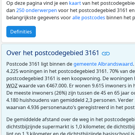
Op deze pagina vind je een
kaart
van het postcodegebied
dan
250 onderwerpen
voor het postcodegebied 3161 en 
belangrijkste gegevens voor
alle postcodes
binnen het 
Definities
Over het postcodegebied 3161
Postcode 3161 ligt binnen de
gemeente Albrandswaard
4.225 woningen in het postcodegebied 3161. 70% van de
postcodegebied 3161 is een koopwoning. De woningen
WOZ
waarde van €467.000. Er wonen 9.615 inwoners in 
De meeste inwoners (26%) zijn tussen de 45 en 65 jaar o
4.180 huishoudens van gemiddeld 2,3 personen. Verder z
waarvan 4.936 personenauto’s geregistreerd in het pos
De gemiddelde afstand over de weg in het postcodegebi
dichtstbijzijnde supermarkt is 1,0 kilometer, de dichtstbi
ligt op 1,3 kilometer en de dichtstbijzijnde basisschool is