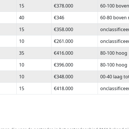
sen
Woningen
Woningwaarde
Mediaan hu
15
€378.000
60-100 boven
40
€346
60-80 boven
15
€358.000
onclassifice
10
€261.000
onclassifice
35
€416.000
80-100 hoog
10
€396.000
80-100 hoog
10
€348.000
00-40 laag t
15
€418.000
onclassifice