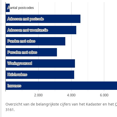
Aantal postcodes
Aantal postcodes
Adressen met postcode
Adressen met postcode
Adressen met woonfunctie
Adressen met woonfunctie
Panden met adres
Panden met adres
Percelen met adres
Percelen met adres
Woningvoorraad
Woningvoorraad
Huishoudens
Huishoudens
Inwoners
Inwoners
2.000
4.000
6.000
Overzicht van de belangrijkste cijfers van het Kadaster en het
3161.