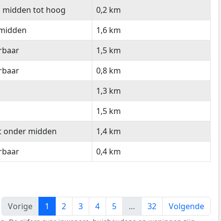
ishoudinkomen
Afstand tot
 midden tot hoog
0,2 km
boodschappen
 midden
1,6 km
erbaar
1,5 km
erbaar
0,8 km
1,3 km
1,5 km
ot onder midden
1,4 km
erbaar
0,4 km
Vorige
1
2
3
4
5
…
32
Volgende