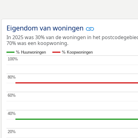
Eigendom van woningen
In 2025 was 30% van de woningen in het postcodegebi
70% was een koopwoning.
% Huurwoningen
% Koopwoningen
100%
100%
80%
80%
60%
60%
40%
40%
20%
20%