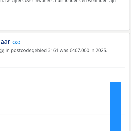
n. De cijfers over inwoners, huishoudens en woningen zijn
jaar
de
in postcodegebied 3161 was €467.000 in 2025.