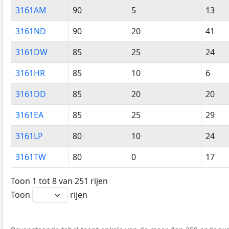
Postcode
Inwoners
Huishoudens
Adres
3161AM
90
5
13
3161ND
90
20
41
3161DW
85
25
24
3161HR
85
10
6
3161DD
85
20
20
3161EA
85
25
29
3161LP
80
10
24
3161TW
80
0
17
Toon 1 tot 8 van 251 rijen
Toon
rijen