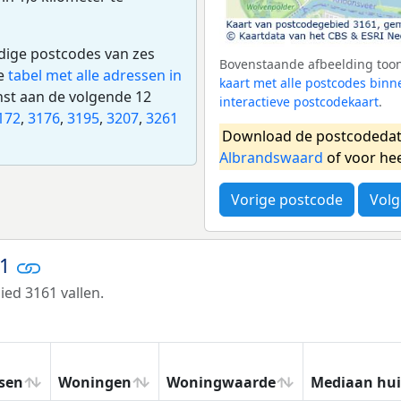
edige postcodes van zes
Bovenstaande afbeelding toont
de
tabel met alle adressen in
kaart met alle postcodes bi
nst aan de volgende 12
interactieve postcodekaart
.
172
,
3176
,
3195
,
3207
,
3261
Download de postcodedat
Albrandswaard
of voor he
Vorige postcode
Volg
61
ed 3161 vallen.
sen
Woningen
Woningwaarde
Mediaan hu