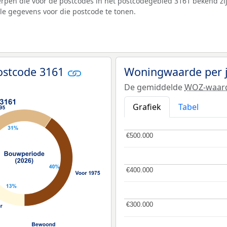
pen die voor de postcodes in het postcodegebied 3161 bekend zij
lle gegevens voor die postcode te tonen.
ostcode 3161
Woningwaarde per 
De gemiddelde
WOZ-waar
Grafiek
Tabel
€500.000
€500.000
€400.000
€400.000
€300.000
€300.000