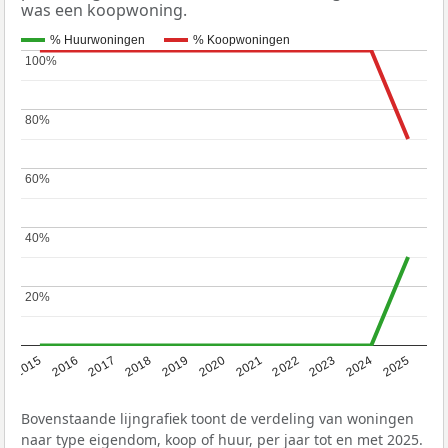
was een koopwoning.
% Huurwoningen
% Koopwoningen
100%
100%
80%
80%
60%
60%
40%
40%
20%
20%
2019
2022
2025
2017
2020
2023
2015
2018
2021
2024
2016
Bovenstaande lijngrafiek toont de verdeling van woningen
naar type eigendom, koop of huur, per jaar tot en met 2025.