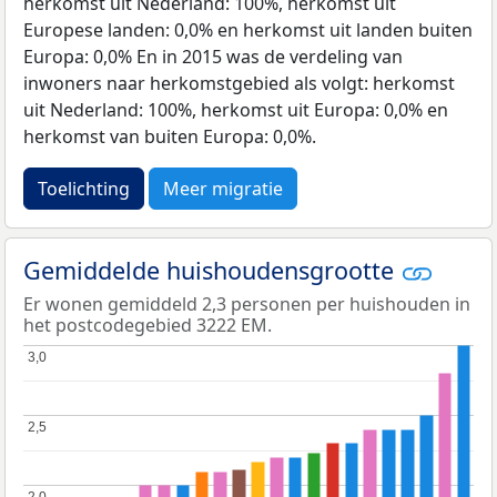
herkomst uit Nederland: 100%, herkomst uit
Europese landen: 0,0% en herkomst uit landen buiten
Europa: 0,0% En in 2015 was de verdeling van
inwoners naar herkomstgebied als volgt: herkomst
uit Nederland: 100%, herkomst uit Europa: 0,0% en
herkomst van buiten Europa: 0,0%.
Toelichting
Meer migratie
Gemiddelde huishoudensgrootte
Er wonen gemiddeld 2,3 personen per huishouden in
het postcodegebied 3222 EM.
3,0
3,0
2,5
2,5