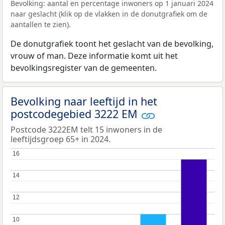
Bevolking: aantal en percentage inwoners op 1 januari 2024
naar geslacht (klik op de vlakken in de donutgrafiek om de
aantallen te zien).
De donutgrafiek toont het geslacht van de bevolking,
vrouw of man. Deze informatie komt uit het
bevolkingsregister van de gemeenten.
Bevolking naar leeftijd in het
postcodegebied 3222 EM
Postcode 3222EM telt 15 inwoners in de
leeftijdsgroep 65+ in 2024.
16
16
14
14
12
12
10
10