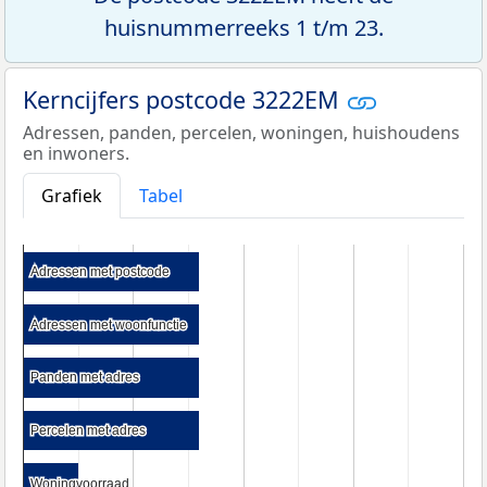
huisnummerreeks 1 t/m 23.
Kerncijfers postcode 3222EM
Adressen, panden, percelen, woningen, huishoudens
en inwoners.
Grafiek
Tabel
Adressen met postcode
Adressen met postcode
Adressen met woonfunctie
Adressen met woonfunctie
Panden met adres
Panden met adres
Percelen met adres
Percelen met adres
Woningvoorraad
Woningvoorraad