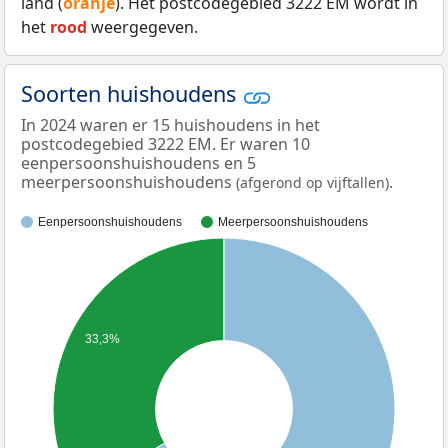
land (
oranje
). Het postcodegebied 3222 EM wordt in
het
rood
weergegeven.
Soorten huishoudens
In 2024 waren er 15 huishoudens in het
postcodegebied 3222 EM. Er waren 10
eenpersoonshuishoudens en 5
meerpersoonshuishoudens
.
(afgerond op vijftallen)
Eenpersoonshuishoudens
Meerpersoonshuishoudens
33,3%