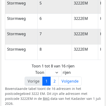
Stormweg
5
3222EM
Hel
Stormweg
6
3222EM
Hel
Stormweg
7
3222EM
Hel
Stormweg
8
3222EM
Hel
Toon 1 tot 8 van 16 rijen
Toon
rijen
Vorige
1
2
Volgende
Bovenstaande tabel toont de 16 adressen in het
postcodegebied 3222 EM. Dit zijn alle adressen met
postcode 3222EM in de
BAG
data van het Kadaster van 1 juli
2026.