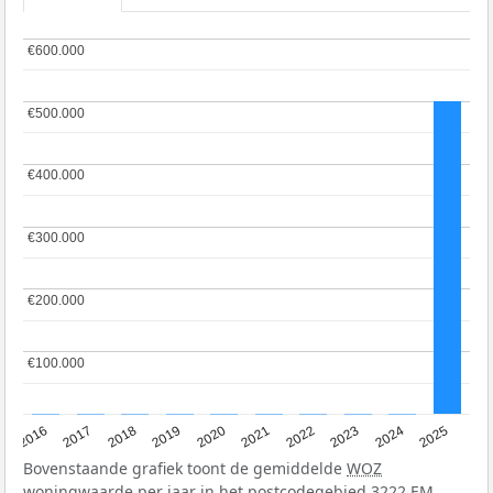
€600.000
€600.000
€500.000
€500.000
€400.000
€400.000
€300.000
€300.000
€200.000
€200.000
€100.000
€100.000
2016
2017
2018
2019
2020
2021
2022
2023
2024
2025
Bovenstaande grafiek toont de gemiddelde
WOZ
woningwaarde per jaar in het postcodegebied 3222 EM.