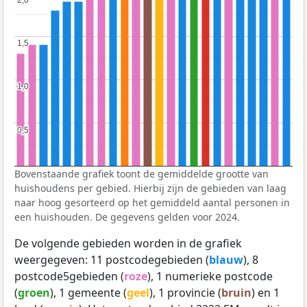
2,0
2,0
1,5
1,5
1,0
1,0
0,5
0,5
Bovenstaande grafiek toont de gemiddelde grootte van
huishoudens per gebied. Hierbij zijn de gebieden van laag
naar hoog gesorteerd op het gemiddeld aantal personen in
een huishouden. De gegevens gelden voor 2024.
De volgende gebieden worden in de grafiek
weergegeven: 11 postcodegebieden (
blauw
), 8
postcode5gebieden (
roze
), 1 numerieke postcode
(
groen
), 1 gemeente (
geel
), 1 provincie (
bruin
) en 1