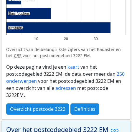
Huishoudens
Huishoudens
Inwoners
Inwoners
10
20
30
Overzicht van de belangrijkste cijfers van het Kadaster en
het
CBS
voor het postcodegebied 3222 EM.
Op deze pagina vind je een
kaart
van het
postcodegebied 3222 EM, de data over meer dan
250
onderwerpen
voor het postcodegebied 3222 EM en
een overzicht van alle
adressen
met postcode
3222EM.
Overzicht postcode 3222
Definities
Over het postcodegebied 3222 EM