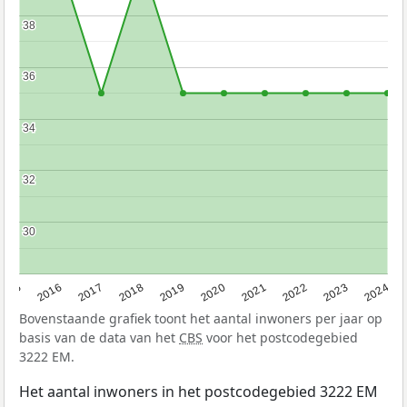
38
38
36
36
34
34
32
32
30
30
2015
2016
2017
2018
2019
2020
2021
2022
2023
2024
Bovenstaande grafiek toont het aantal inwoners per jaar op
basis van de data van het
CBS
voor het postcodegebied
3222 EM.
Het aantal inwoners in het postcodegebied 3222 EM