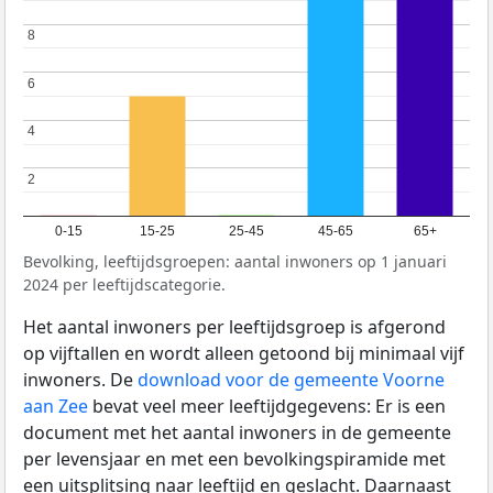
8
8
6
6
4
4
2
2
0-15
15-25
25-45
45-65
65+
Bevolking, leeftijdsgroepen: aantal inwoners op 1 januari
2024 per leeftijdscategorie.
Het aantal inwoners per leeftijdsgroep is afgerond
op vijftallen en wordt alleen getoond bij minimaal vijf
inwoners. De
download voor de gemeente Voorne
aan Zee
bevat veel meer leeftijdgegevens: Er is een
document met het aantal inwoners in de gemeente
per levensjaar en met een bevolkingspiramide met
een uitsplitsing naar leeftijd en geslacht. Daarnaast