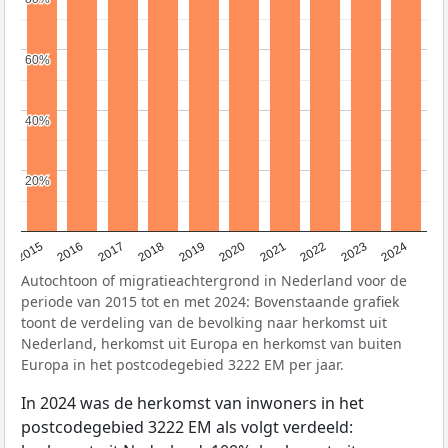
60%
60%
40%
40%
20%
20%
2015
2016
2017
2018
2019
2020
2021
2022
2023
2024
Autochtoon of migratieachtergrond in Nederland voor de
periode van 2015 tot en met 2024: Bovenstaande grafiek
toont de verdeling van de bevolking naar herkomst uit
Nederland, herkomst uit Europa en herkomst van buiten
Europa in het postcodegebied 3222 EM per jaar.
In 2024 was de herkomst van inwoners in het
postcodegebied 3222 EM als volgt verdeeld: