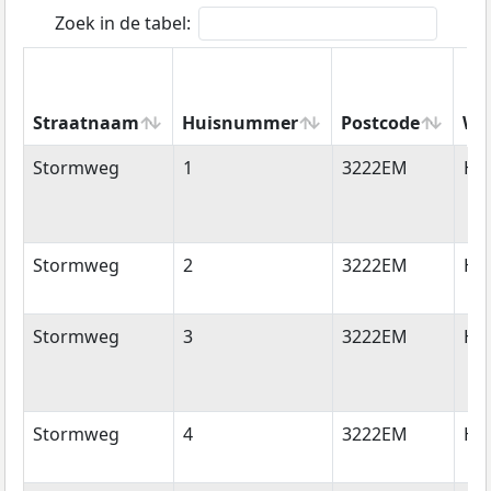
Zoek in de tabel:
Straatnaam
Huisnummer
Postcode
Wo
Straatnaam
Huisnummer
Postcode
Wo
Stormweg
1
3222EM
Hel
Stormweg
2
3222EM
Hel
Stormweg
3
3222EM
Hel
Stormweg
4
3222EM
Hel