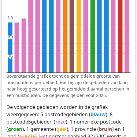
1,5
1,5
1,0
1,0
0,5
0,5
Bovenstaande grafiek toont de gemiddelde grootte van
huishoudens per gebied. Hierbij zijn de gebieden van laag
naar hoog gesorteerd op het gemiddeld aantal personen in
een huishouden. De gegevens gelden voor 2025.
De volgende gebieden worden in de grafiek
weergegeven: 5 postcodegebieden (
blauw
), 8
postcode5gebieden (
roze
), 1 numerieke postcode
(
groen
), 1 gemeente (
geel
), 1 provincie (
bruin
) en 1
land (
oranje
). Het postcodegebied 3222 KC wordt in