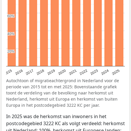
60%
60%
40%
40%
20%
20%
2019
2022
2017
2025
2020
2015
2023
2018
2021
2016
2024
Autochtoon of migratieachtergrond in Nederland voor de
periode van 2015 tot en met 2025: Bovenstaande grafiek
toont de verdeling van de bevolking naar herkomst uit
Nederland, herkomst uit Europa en herkomst van buiten
Europa in het postcodegebied 3222 KC per jaar.
In 2025 was de herkomst van inwoners in het
postcodegebied 3222 KC als volgt verdeeld: herkomst
uit Nederland: 100%, herkomst uit Europese landen: