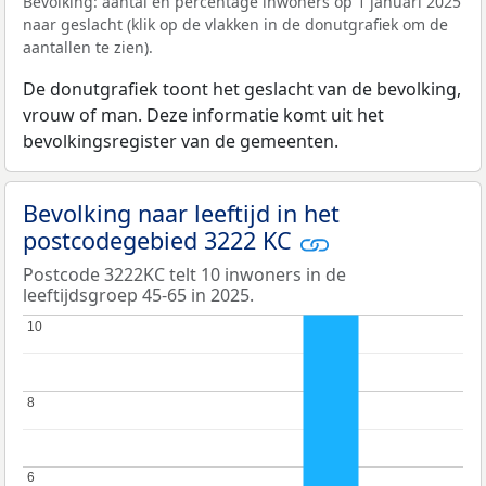
Bevolking: aantal en percentage inwoners op 1 januari 2025
naar geslacht (klik op de vlakken in de donutgrafiek om de
aantallen te zien).
De donutgrafiek toont het geslacht van de bevolking,
vrouw of man. Deze informatie komt uit het
bevolkingsregister van de gemeenten.
Bevolking naar leeftijd in het
postcodegebied 3222 KC
Postcode 3222KC telt 10 inwoners in de
leeftijdsgroep 45-65 in 2025.
10
10
8
8
6
6