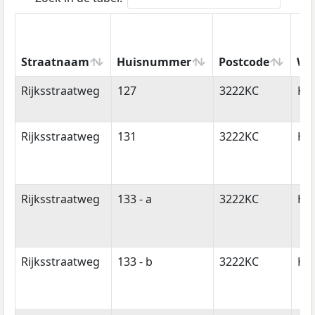
Straatnaam
Huisnummer
Postcode
Wo
Straatnaam
Huisnummer
Postcode
Wo
Rijksstraatweg
127
3222KC
Hel
Rijksstraatweg
131
3222KC
Hel
Rijksstraatweg
133 - a
3222KC
Hel
Rijksstraatweg
133 - b
3222KC
Hel