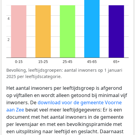
4
4
2
2
0-15
15-25
25-45
45-65
65+
Bevolking, leeftijdsgroepen: aantal inwoners op 1 januari
2025 per leeftijdscategorie.
Het aantal inwoners per leeftijdsgroep is afgerond
op vijftallen en wordt alleen getoond bij minimaal vijf
inwoners. De
download voor de gemeente Voorne
aan Zee
bevat veel meer leeftijdgegevens: Er is een
document met het aantal inwoners in de gemeente
per levensjaar en met een bevolkingspiramide met
een uitsplitsing naar leeftijd en geslacht. Daarnaast