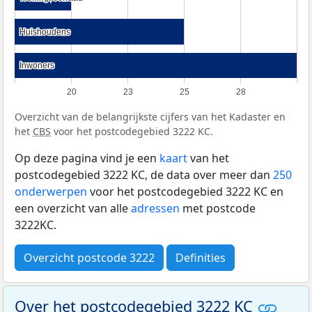
Huishoudens
Huishoudens
Inwoners
Inwoners
20
23
25
28
Overzicht van de belangrijkste cijfers van het Kadaster en
het
CBS
voor het postcodegebied 3222 KC.
Op deze pagina vind je een
kaart
van het
postcodegebied 3222 KC, de data over meer dan
250
onderwerpen
voor het postcodegebied 3222 KC en
een overzicht van alle
adressen
met postcode
3222KC.
Overzicht postcode 3222
Definities
Over het postcodegebied 3222 KC