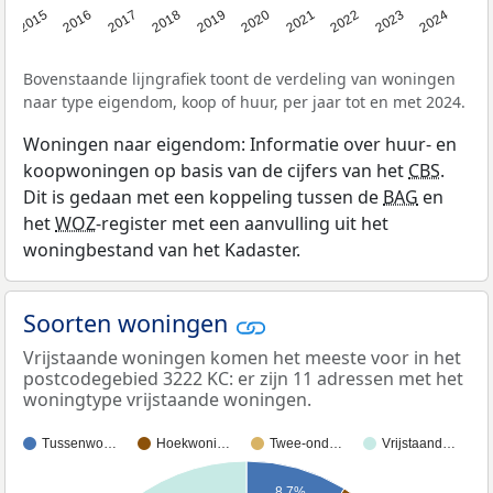
2015
2016
2017
2018
2019
2020
2021
2022
2023
2024
Bovenstaande lijngrafiek toont de verdeling van woningen
naar type eigendom, koop of huur, per jaar tot en met 2024.
Woningen naar eigendom: Informatie over huur- en
koopwoningen op basis van de cijfers van het
CBS
.
Dit is gedaan met een koppeling tussen de
BAG
en
het
WOZ
-register met een aanvulling uit het
woningbestand van het Kadaster.
Soorten woningen
Vrijstaande woningen komen het meeste voor in het
postcodegebied 3222 KC: er zijn 11 adressen met het
woningtype vrijstaande woningen.
Tussenwo…
Hoekwoni…
Twee-ond…
Vrijstaand…
8,7%