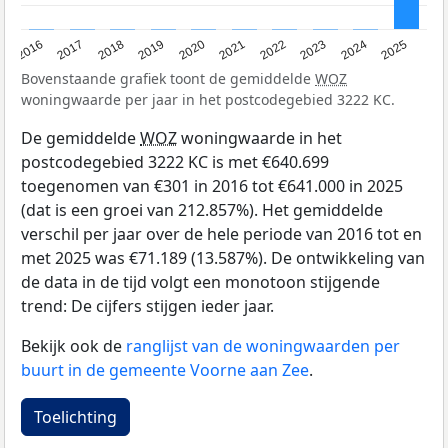
2016
2017
2018
2019
2020
2021
2022
2023
2024
2025
Bovenstaande grafiek toont de gemiddelde
WOZ
woningwaarde per jaar in het postcodegebied 3222 KC.
De gemiddelde
WOZ
woningwaarde in het
postcodegebied 3222 KC is met €640.699
toegenomen van €301 in 2016 tot €641.000 in 2025
(dat is een groei van 212.857%). Het gemiddelde
verschil per jaar over de hele periode van 2016 tot en
met 2025 was €71.189 (13.587%). De ontwikkeling van
de data in de tijd volgt een monotoon stijgende
trend: De cijfers stijgen ieder jaar.
Bekijk ook de
ranglijst van de woningwaarden per
buurt in de gemeente Voorne aan Zee
.
Toelichting