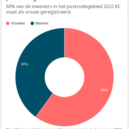
60% van de inwoners in het postcodegebied 3222 KC
staat als vrouw geregistreerd.
Vrouwen
Mannen
40%
60%