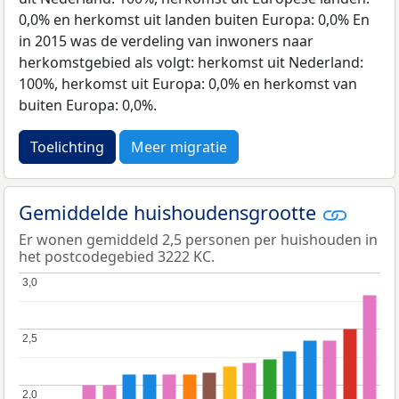
0,0% en herkomst uit landen buiten Europa: 0,0% En
in 2015 was de verdeling van inwoners naar
herkomstgebied als volgt: herkomst uit Nederland:
100%, herkomst uit Europa: 0,0% en herkomst van
buiten Europa: 0,0%.
Toelichting
Meer migratie
Gemiddelde huishoudensgrootte
Er wonen gemiddeld 2,5 personen per huishouden in
het postcodegebied 3222 KC.
3,0
3,0
2,5
2,5
2,0
2,0