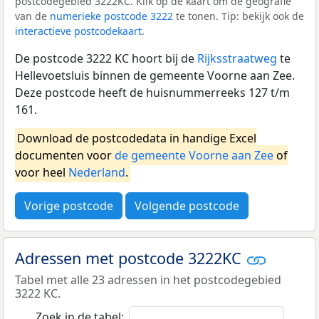
postcodegebied 3222KC. Klik op de kaart om de geografie
van de
numerieke postcode 3222
te tonen. Tip: bekijk ook de
interactieve postcodekaart
.
De postcode 3222 KC hoort bij de
Rijksstraatweg
te
Hellevoetsluis binnen de gemeente Voorne aan Zee.
Deze postcode heeft de huisnummerreeks 127 t/m
161.
Download de postcodedata in handige Excel
documenten voor
de gemeente Voorne aan Zee
of
voor heel
Nederland
.
Vorige postcode
Volgende postcode
Adressen met postcode 3222KC
Tabel met alle 23 adressen in het postcodegebied
3222 KC.
Zoek in de tabel: