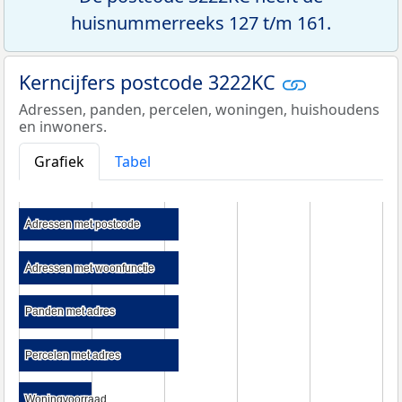
huisnummerreeks 127 t/m 161.
Kerncijfers postcode 3222KC
Adressen, panden, percelen, woningen, huishoudens
en inwoners.
Grafiek
Tabel
Adressen met postcode
Adressen met postcode
Adressen met woonfunctie
Adressen met woonfunctie
Panden met adres
Panden met adres
Percelen met adres
Percelen met adres
Woningvoorraad
Woningvoorraad