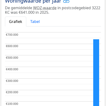
Woningwaarde per jaar
De gemiddelde
WOZ-waarde
in postcodegebied 3222
KC was €641.000 in 2025.
Grafiek
Tabel
€700.000
€700.000
€600.000
€600.000
€500.000
€500.000
€400.000
€400.000
€300.000
€300.000
€200.000
€200.000
€100.000
€100.000