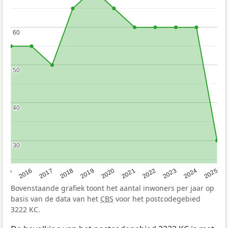
60
60
50
50
40
40
30
30
2015
2016
2017
2018
2019
2020
2021
2022
2023
2024
2025
Bovenstaande grafiek toont het aantal inwoners per jaar op
basis van de data van het
CBS
voor het postcodegebied
3222 KC.