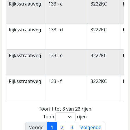
Rijksstraatweg
133 - c
3222KC
Hel
Rijksstraatweg
133 - d
3222KC
Hel
Rijksstraatweg
133 - e
3222KC
Hel
Rijksstraatweg
133 - f
3222KC
Hel
Toon 1 tot 8 van 23 rijen
Toon
rijen
Vorige
1
2
3
Volgende