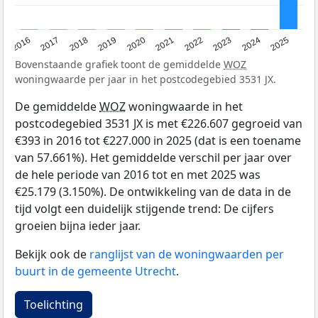
2016
2017
2018
2019
2020
2021
2022
2023
2024
2025
Bovenstaande grafiek toont de gemiddelde
WOZ
woningwaarde per jaar in het postcodegebied 3531 JX.
De gemiddelde
WOZ
woningwaarde in het
postcodegebied 3531 JX is met €226.607 gegroeid van
€393 in 2016 tot €227.000 in 2025 (dat is een toename
van 57.661%). Het gemiddelde verschil per jaar over
de hele periode van 2016 tot en met 2025 was
€25.179 (3.150%). De ontwikkeling van de data in de
tijd volgt een duidelijk stijgende trend: De cijfers
groeien bijna ieder jaar.
Bekijk ook de
ranglijst van de woningwaarden per
buurt in de gemeente Utrecht
.
Toelichting