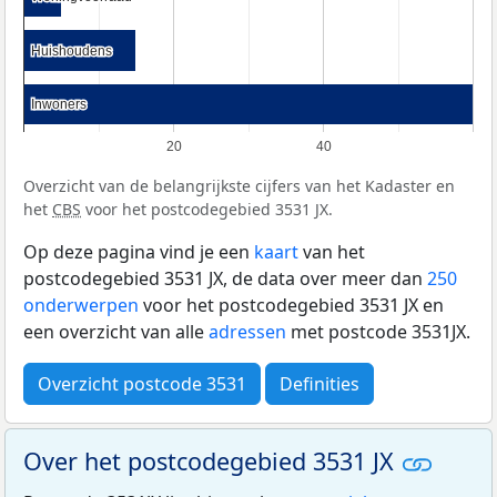
Huishoudens
Huishoudens
Inwoners
Inwoners
20
40
Overzicht van de belangrijkste cijfers van het Kadaster en
het
CBS
voor het postcodegebied 3531 JX.
Op deze pagina vind je een
kaart
van het
postcodegebied 3531 JX, de data over meer dan
250
onderwerpen
voor het postcodegebied 3531 JX en
een overzicht van alle
adressen
met postcode 3531JX.
Overzicht postcode 3531
Definities
Over het postcodegebied 3531 JX