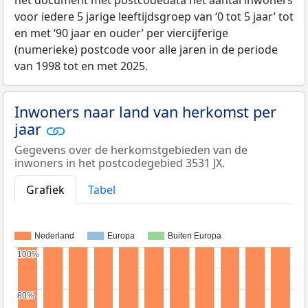
het document met postcodedata het aantal inwoners
voor iedere 5 jarige leeftijdsgroep van ‘0 tot 5 jaar’ tot
en met ‘90 jaar en ouder’ per viercijferige
(numerieke) postcode voor alle jaren in de periode
van 1998 tot en met 2025.
Inwoners naar land van herkomst per
jaar
Gegevens over de herkomstgebieden van de
inwoners in het postcodegebied 3531 JX.
Grafiek
Tabel
Nederland
Europa
Buiten Europa
100%
100%
80%
80%