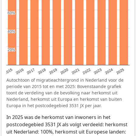
60%
60%
40%
40%
20%
20%
2019
2022
2017
2025
2020
2015
2023
2018
2021
2016
2024
Autochtoon of migratieachtergrond in Nederland voor de
periode van 2015 tot en met 2025: Bovenstaande grafiek
toont de verdeling van de bevolking naar herkomst uit
Nederland, herkomst uit Europa en herkomst van buiten
Europa in het postcodegebied 3531 JX per jaar.
In 2025 was de herkomst van inwoners in het
postcodegebied 3531 JX als volgt verdeeld: herkomst
uit Nederland: 100%, herkomst uit Europese landen: