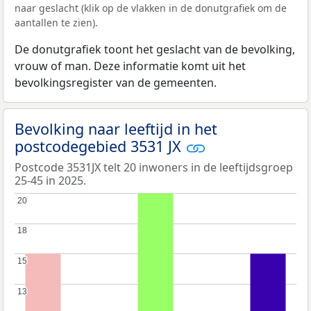
naar geslacht (klik op de vlakken in de donutgrafiek om de
aantallen te zien).
De donutgrafiek toont het geslacht van de bevolking,
vrouw of man. Deze informatie komt uit het
bevolkingsregister van de gemeenten.
Bevolking naar leeftijd in het
postcodegebied 3531 JX
Postcode 3531JX telt 20 inwoners in de leeftijdsgroep
25-45 in 2025.
20
20
18
18
15
15
13
13