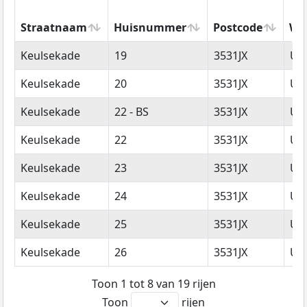
Straatnaam
Huisnummer
Postcode
Wo
Straatnaam
Huisnummer
Postcode
Wo
Keulsekade
19
3531JX
Utr
Keulsekade
20
3531JX
Utr
Keulsekade
22 - BS
3531JX
Utr
Keulsekade
22
3531JX
Utr
Keulsekade
23
3531JX
Utr
Keulsekade
24
3531JX
Utr
Keulsekade
25
3531JX
Utr
Keulsekade
26
3531JX
Utr
Toon 1 tot 8 van 19 rijen
Toon
rijen