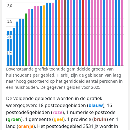
2,0
2,0
1,5
1,5
1,0
1,0
0,5
0,5
Bovenstaande grafiek toont de gemiddelde grootte van
huishoudens per gebied. Hierbij zijn de gebieden van laag
naar hoog gesorteerd op het gemiddeld aantal personen in
een huishouden. De gegevens gelden voor 2025.
De volgende gebieden worden in de grafiek
weergegeven: 18 postcodegebieden (
blauw
), 16
postcode5gebieden (
roze
), 1 numerieke postcode
(
groen
), 1 gemeente (
geel
), 1 provincie (
bruin
) en 1
land (
oranje
). Het postcodegebied 3531 JX wordt in