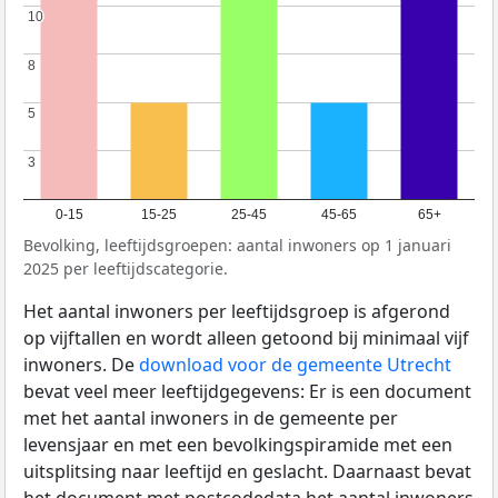
10
10
8
8
5
5
3
3
0-15
15-25
25-45
45-65
65+
Bevolking, leeftijdsgroepen: aantal inwoners op 1 januari
2025 per leeftijdscategorie.
Het aantal inwoners per leeftijdsgroep is afgerond
op vijftallen en wordt alleen getoond bij minimaal vijf
inwoners. De
download voor de gemeente Utrecht
bevat veel meer leeftijdgegevens: Er is een document
met het aantal inwoners in de gemeente per
levensjaar en met een bevolkingspiramide met een
uitsplitsing naar leeftijd en geslacht. Daarnaast bevat