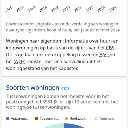
2015
2016
2017
2018
2019
2020
2021
2022
2023
2024
Bovenstaande lijngrafiek toont de verdeling van woningen
naar type eigendom, koop of huur, per jaar tot en met 2024.
Woningen naar eigendom: Informatie over huur- en
koopwoningen op basis van de cijfers van het
CBS
.
Dit is gedaan met een koppeling tussen de
BAG
en
het
WOZ
-register met een aanvulling uit het
woningbestand van het Kadaster.
Soorten woningen
Tussenwoningen komen het meeste voor in het
postcodegebied 3531 JX: er zijn 10 adressen met het
woningtype tussenwoningen.
Appartem…
Tussenwo…
Hoekwoni…
Twee-ond…