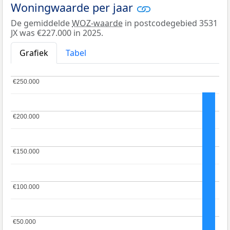
Woningwaarde per jaar
De gemiddelde
WOZ-waarde
in postcodegebied 3531
JX was €227.000 in 2025.
Grafiek
Tabel
€250.000
€250.000
€200.000
€200.000
€150.000
€150.000
€100.000
€100.000
€50.000
€50.000