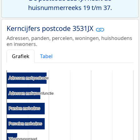
huisnummerreeks 19 t/m 37.
Kerncijfers postcode 3531JX
Adressen, panden, percelen, woningen, huishoudens
en inwoners.
Grafiek
Tabel
Adressen met postcode
Adressen met postcode
Adressen met woonfunctie
Adressen met woonfunctie
Panden met adres
Panden met adres
Percelen met adres
Percelen met adres
Woningvoorraad
Woningvoorraad