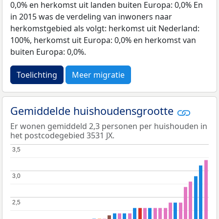
0,0% en herkomst uit landen buiten Europa: 0,0% En
in 2015 was de verdeling van inwoners naar
herkomstgebied als volgt: herkomst uit Nederland:
100%, herkomst uit Europa: 0,0% en herkomst van
buiten Europa: 0,0%.
Toelichting
Meer migratie
Gemiddelde huishoudensgrootte
Er wonen gemiddeld 2,3 personen per huishouden in
het postcodegebied 3531 JX.
3,5
3,5
3,0
3,0
2,5
2,5