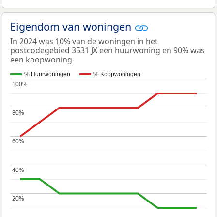
Eigendom van woningen
In 2024 was 10% van de woningen in het
postcodegebied 3531 JX een huurwoning en 90% was
een koopwoning.
% Huurwoningen
% Koopwoningen
100%
100%
80%
80%
60%
60%
40%
40%
20%
20%