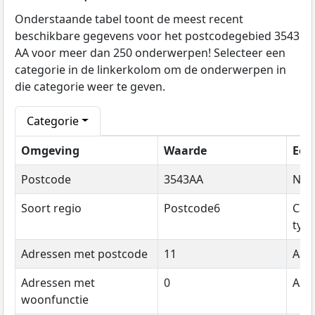
Onderstaande tabel toont de meest recent
beschikbare gegevens voor het postcodegebied 3543
AA voor meer dan 250 onderwerpen! Selecteer een
categorie in de linkerkolom om de onderwerpen in
die categorie weer te geven.
Categorie
Omgeving
Waarde
Een
Postcode
3543AA
Na
Soort regio
Postcode6
Cat
typ
Adressen met postcode
11
Aant
Adressen met
0
Aant
woonfunctie