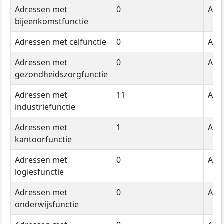
Adressen met
0
Aant
bijeenkomstfunctie
Adressen met celfunctie
0
Aant
Adressen met
0
Aant
gezondheidszorgfunctie
Adressen met
11
Aant
industriefunctie
Adressen met
1
Aant
kantoorfunctie
Adressen met
0
Aant
logiesfunctie
Adressen met
0
Aant
onderwijsfunctie