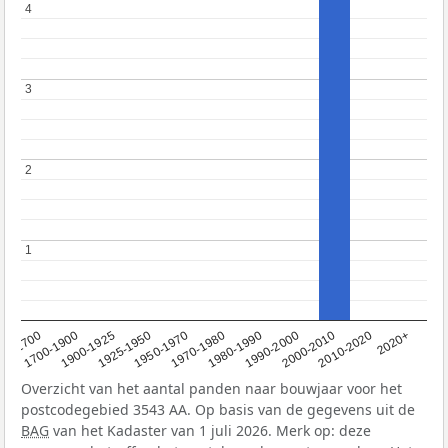
4
4
3
3
2
2
1
1
1950-1970
1990-2000
1900-1925
2020+
1970-1980
<1700
2000-2010
1925-1950
1980-1990
1700-1900
2010-2020
Overzicht van het aantal panden naar bouwjaar voor het
postcodegebied 3543 AA. Op basis van de gegevens uit de
BAG
van het Kadaster van 1 juli 2026. Merk op: deze