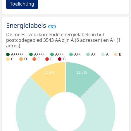
Toelichting
Energielabels
De meest voorkomende energielabels in het
postcodegebied 3543 AA zijn A (6 adressen) en A+ (1
adres).
A+++++
A++++
A+++
A++
A+
A
B
C
D
E
F
G
12,5%
12,5%