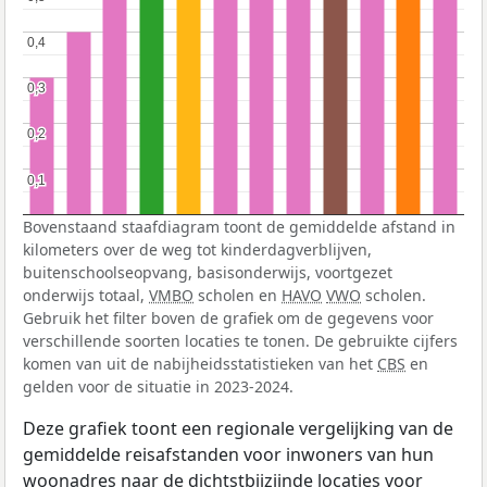
0,4
0,4
0,3
0,3
0,2
0,2
0,1
0,1
Bovenstaand staafdiagram toont de gemiddelde afstand in
kilometers over de weg tot kinderdagverblijven,
buitenschoolseopvang, basisonderwijs, voortgezet
onderwijs totaal,
VMBO
scholen en
HAVO
VWO
scholen.
Gebruik het filter boven de grafiek om de gegevens voor
verschillende soorten locaties te tonen. De gebruikte cijfers
komen van uit de nabijheidsstatistieken van het
CBS
en
gelden voor de situatie in 2023-2024.
Deze grafiek toont een regionale vergelijking van de
gemiddelde reisafstanden voor inwoners van hun
woonadres naar de dichtstbijzijnde locaties voor