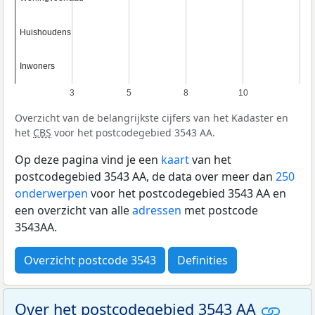
Huishoudens
Huishoudens
Inwoners
Inwoners
3
5
8
10
Overzicht van de belangrijkste cijfers van het Kadaster en
het
CBS
voor het postcodegebied 3543 AA.
Op deze pagina vind je een
kaart
van het
postcodegebied 3543 AA, de data over meer dan
250
onderwerpen
voor het postcodegebied 3543 AA en
een overzicht van alle
adressen
met postcode
3543AA.
Overzicht postcode 3543
Definities
Over het postcodegebied 3543 AA