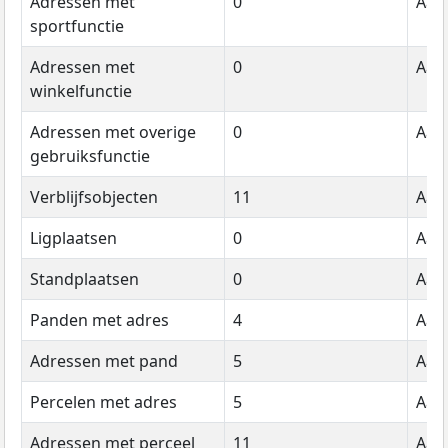
Adressen met
0
Aant
sportfunctie
Adressen met
0
Aant
winkelfunctie
Adressen met overige
0
Aant
gebruiksfunctie
Verblijfsobjecten
11
Aant
Ligplaatsen
0
Aant
Standplaatsen
0
Aant
Panden met adres
4
Aant
Adressen met pand
5
Aant
Percelen met adres
5
Aant
Adressen met perceel
11
Aant