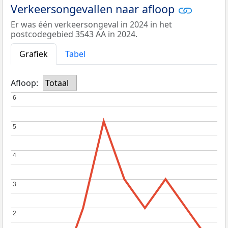
Verkeersongevallen naar afloop
Er was één verkeersongeval in 2024 in het
postcodegebied 3543 AA in 2024.
Grafiek
Tabel
Afloop:
Totaal
6
6
5
5
4
4
3
3
2
2