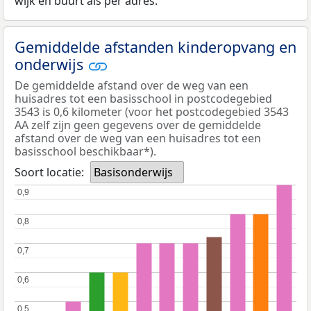
wijk en buurt als per adres.
Gemiddelde afstanden kinderopvang en
onderwijs
De gemiddelde afstand over de weg van een
huisadres tot een basisschool in postcodegebied
3543 is 0,6 kilometer (voor het postcodegebied 3543
AA zelf zijn geen gegevens over de gemiddelde
afstand over de weg van een huisadres tot een
basisschool beschikbaar*).
Soort locatie:
Basisonderwijs
0,9
0,9
0,8
0,8
0,7
0,7
0,6
0,6
0,5
0,5