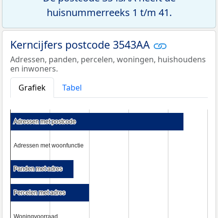
huisnummerreeks 1 t/m 41.
Kerncijfers postcode 3543AA
Adressen, panden, percelen, woningen, huishoudens
en inwoners.
Grafiek
Tabel
Adressen met postcode
Adressen met postcode
Adressen met woonfunctie
Adressen met woonfunctie
Panden met adres
Panden met adres
Percelen met adres
Percelen met adres
Woningvoorraad
Woningvoorraad