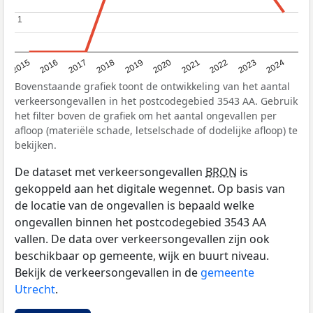
1
1
2015
2016
2017
2018
2019
2020
2021
2022
2023
2024
Bovenstaande grafiek toont de ontwikkeling van het aantal
verkeersongevallen in het postcodegebied 3543 AA. Gebruik
het filter boven de grafiek om het aantal ongevallen per
afloop (materiële schade, letselschade of dodelijke afloop) te
bekijken.
De dataset met verkeersongevallen
BRON
is
gekoppeld aan het digitale wegennet. Op basis van
de locatie van de ongevallen is bepaald welke
ongevallen binnen het postcodegebied 3543 AA
vallen. De data over verkeersongevallen zijn ook
beschikbaar op gemeente, wijk en buurt niveau.
Bekijk de verkeersongevallen in de
gemeente
Utrecht
.