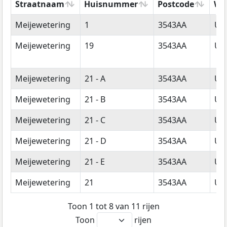
Straatnaam
Huisnummer
Postcode
Wo
Straatnaam
Huisnummer
Postcode
Wo
Meijewetering
1
3543AA
Utr
Meijewetering
19
3543AA
Utr
Meijewetering
21 - A
3543AA
Utr
Meijewetering
21 - B
3543AA
Utr
Meijewetering
21 - C
3543AA
Utr
Meijewetering
21 - D
3543AA
Utr
Meijewetering
21 - E
3543AA
Utr
Meijewetering
21
3543AA
Utr
Toon 1 tot 8 van 11 rijen
Toon
rijen