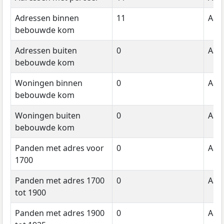
Adressen binnen
11
Aant
bebouwde kom
Adressen buiten
0
Aant
bebouwde kom
Woningen binnen
0
Aant
bebouwde kom
Woningen buiten
0
Aant
bebouwde kom
Panden met adres voor
0
Aant
1700
Panden met adres 1700
0
Aant
tot 1900
Panden met adres 1900
0
Aant