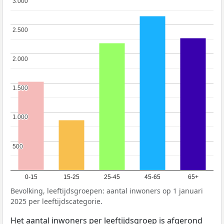
3.000
3.000
2.500
2.500
2.000
2.000
1.500
1.500
1.000
1.000
500
500
0-15
15-25
25-45
45-65
65+
Bevolking, leeftijdsgroepen: aantal inwoners op 1 januari
2025 per leeftijdscategorie.
Het aantal inwoners per leeftijdsgroep is afgerond