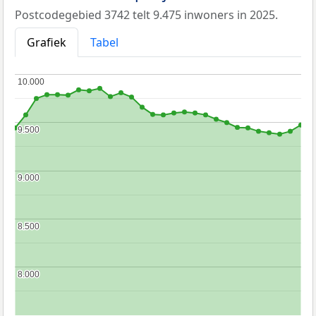
Postcodegebied 3742 telt 9.475 inwoners in 2025.
Grafiek
Tabel
10.000
10.000
9.500
9.500
9.000
9.000
8.500
8.500
8.000
8.000