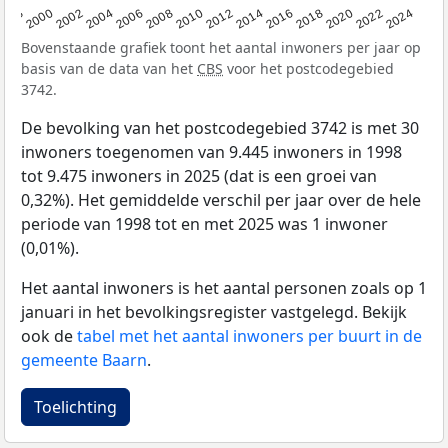
1998
2000
2002
2004
2006
2008
2010
2012
2014
2016
2018
2020
2022
2024
Bovenstaande grafiek toont het aantal inwoners per jaar op
basis van de data van het
CBS
voor het postcodegebied
3742.
De bevolking van het postcodegebied 3742 is met 30
inwoners toegenomen van 9.445 inwoners in 1998
tot 9.475 inwoners in 2025 (dat is een groei van
0,32%). Het gemiddelde verschil per jaar over de hele
periode van 1998 tot en met 2025 was 1 inwoner
(0,01%).
Het aantal inwoners is het aantal personen zoals op 1
januari in het bevolkingsregister vastgelegd. Bekijk
ook de
tabel met het aantal inwoners per buurt in de
gemeente Baarn
.
Toelichting