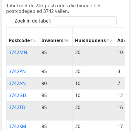
Tabel met de 247 postcodes die binnen het
postcodegebied 3742 vallen.
Zoek in de tabel:
Postcode
Inwoners
Huishoudens
Adres
Postcode
Inwoners
Huishoudens
Adres
3742MN
95
20
10
3742PN
95
20
3
3742AN
90
10
7
3742GD
85
10
12
3742TD
85
20
16
3742XM
85
20
17