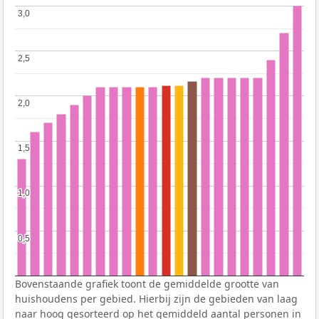
3,0
3,0
2,5
2,5
2,0
2,0
1,5
1,5
1,0
1,0
0,5
0,5
Bovenstaande grafiek toont de gemiddelde grootte van
huishoudens per gebied. Hierbij zijn de gebieden van laag
naar hoog gesorteerd op het gemiddeld aantal personen in