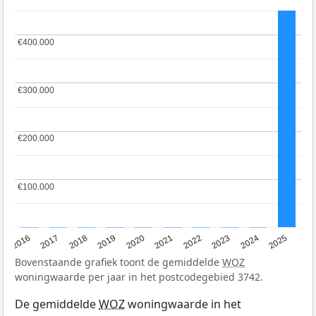
€400.000
€400.000
€300.000
€300.000
€200.000
€200.000
€100.000
€100.000
2016
2017
2018
2019
2020
2021
2022
2023
2024
2025
Bovenstaande grafiek toont de gemiddelde
WOZ
woningwaarde per jaar in het postcodegebied 3742.
De gemiddelde
WOZ
woningwaarde in het