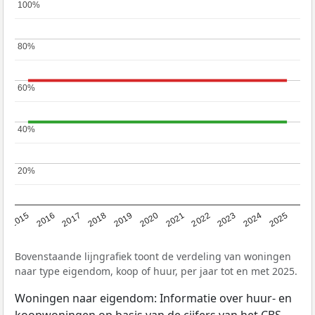
100%
100%
80%
80%
60%
60%
40%
40%
20%
20%
2019
2022
2025
2017
2020
2023
2015
2018
2021
2024
2016
Bovenstaande lijngrafiek toont de verdeling van woningen
naar type eigendom, koop of huur, per jaar tot en met 2025.
Woningen naar eigendom: Informatie over huur- en