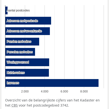
Aantal postcodes
Aantal postcodes
Adressen met postcode
Adressen met postcode
Adressen met woonfunctie
Adressen met woonfunctie
Panden met adres
Panden met adres
Percelen met adres
Percelen met adres
Woningvoorraad
Woningvoorraad
Huishoudens
Huishoudens
Inwoners
Inwoners
2.000
4.000
6.000
8.000
Overzicht van de belangrijkste cijfers van het Kadaster en
het
CBS
voor het postcodegebied 3742.