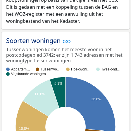
koopwoningen op basis van de cijfers van het
CBS
.
Dit is gedaan met een koppeling tussen de
BAG
en
het
WOZ
-register met een aanvulling uit het
woningbestand van het Kadaster.
Soorten woningen
Tussenwoningen komen het meeste voor in het
postcodegebied 3742: er zijn 1.743 adressen met het
woningtype tussenwoningen.
Appartem…
Tussenwo…
Hoekwoni…
Twee-ond…
Vrijstaande woningen
5,1%
11,1%
26,6%
18,8%