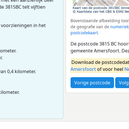
de 3815BC telt vijftien
Bovenstaande afbeelding toon
 voorzieningen in het
de geografie van de
numeriek
postcodekaart
.
De postcode 3815 BC hoort
gemeente Amersfoort. Dez
lometer.
r.
Download de postcodedat
Amersfoort
of voor heel
N
van 0,4 kilometer.
Vorige postcode
Volg
kilometer.