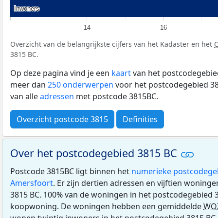
Inwoners
Inwoners
14
16
Overzicht van de belangrijkste cijfers van het Kadaster en het
3815 BC.
Op deze pagina vind je een
kaart
van het postcodegebied
meer dan
250 onderwerpen
voor het postcodegebied 38
van alle
adressen
met postcode 3815BC.
Overzicht postcode 3815
Definities
Over het postcodegebied 3815 BC
Postcode 3815BC ligt binnen het
numerieke postcodege
Amersfoort
. Er zijn dertien adressen en vijftien woning
3815 BC. 100% van de woningen in het postcodegebied 3
koopwoning. De woningen hebben een gemiddelde
WO
wonen twintig inwoners in het postcodegebied 3815 BC, 