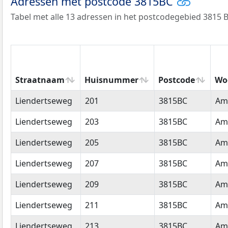
Adressen met postcode 3815BC
Tabel met alle 13 adressen in het postcodegebied 3815 B
Straatnaam
Huisnummer
Postcode
Wo
Straatnaam
Huisnummer
Postcode
Wo
Liendertseweg
201
3815BC
Am
Liendertseweg
203
3815BC
Am
Liendertseweg
205
3815BC
Am
Liendertseweg
207
3815BC
Am
Liendertseweg
209
3815BC
Am
Liendertseweg
211
3815BC
Am
Liendertseweg
213
3815BC
Am