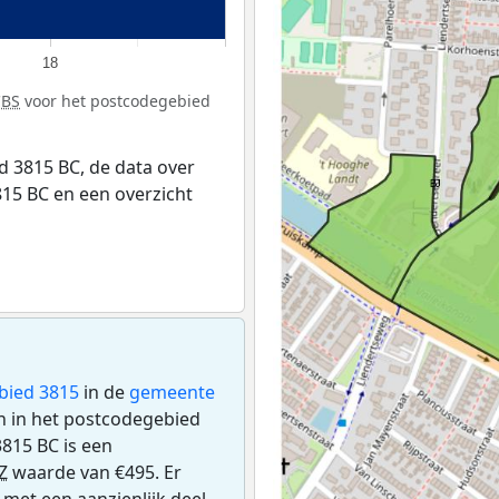
18
CBS
voor het postcodegebied
 3815 BC, de data over
15 BC en een overzicht
bied 3815
in de
gemeente
en in het postcodegebied
815 BC is een
Z
waarde van €495. Er
met een aanzienlijk deel