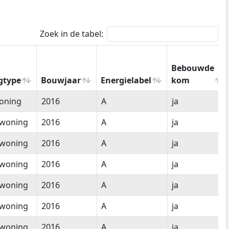
Zoek in de tabel:
Bebouwde
gtype
Bouwjaar
Energielabel
kom
gtype
Bouwjaar
Energielabel
Bebouwde
oning
2016
A
ja
kom
woning
2016
A
ja
woning
2016
A
ja
woning
2016
A
ja
woning
2016
A
ja
woning
2016
A
ja
woning
2016
A
ja