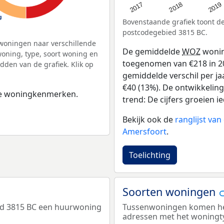
2017
2018
2019
Bovenstaande grafiek toont 
postcodegebied 3815 BC.
woningen naar verschillende
De gemiddelde
WOZ
wonin
ning, type, soort woning en
toegenomen van €218 in 201
dden van de grafiek. Klik op
gemiddelde verschil per ja
€40 (13%). De ontwikkeling
 de woningkenmerken.
trend: De cijfers groeien ie
Bekijk ook de
ranglijst va
Amersfoort
.
Toelichting
Soorten woningen
ed 3815 BC een huurwoning
Tussenwoningen komen het 
adressen met het woningt