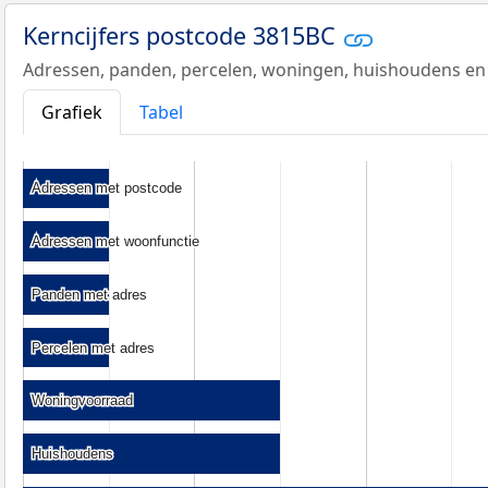
Kerncijfers postcode 3815BC
Adressen, panden, percelen, woningen, huishoudens en
Grafiek
Tabel
Adressen met postcode
Adressen met postcode
Adressen met woonfunctie
Adressen met woonfunctie
Panden met adres
Panden met adres
Percelen met adres
Percelen met adres
Woningvoorraad
Woningvoorraad
Huishoudens
Huishoudens