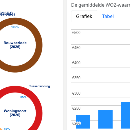
De gemiddelde
WOZ-waar
Grafiek
Tabel
€500
€500
€450
€450
€400
€400
€350
€350
€300
€300
€250
€250
€200
€200