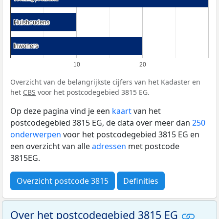
Huishoudens
Huishoudens
Inwoners
Inwoners
10
20
Overzicht van de belangrijkste cijfers van het Kadaster en
het
CBS
voor het postcodegebied 3815 EG.
Op deze pagina vind je een
kaart
van het
postcodegebied 3815 EG, de data over meer dan
250
onderwerpen
voor het postcodegebied 3815 EG en
een overzicht van alle
adressen
met postcode
3815EG.
Overzicht postcode 3815
Definities
Over het postcodegebied 3815 EG