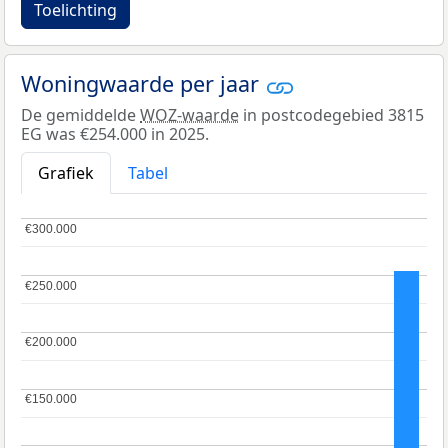
Toelichting
Woningwaarde per jaar
De gemiddelde
WOZ-waarde
in postcodegebied 3815
EG was €254.000 in 2025.
Grafiek
Tabel
€300.000
€300.000
€250.000
€250.000
€200.000
€200.000
€150.000
€150.000