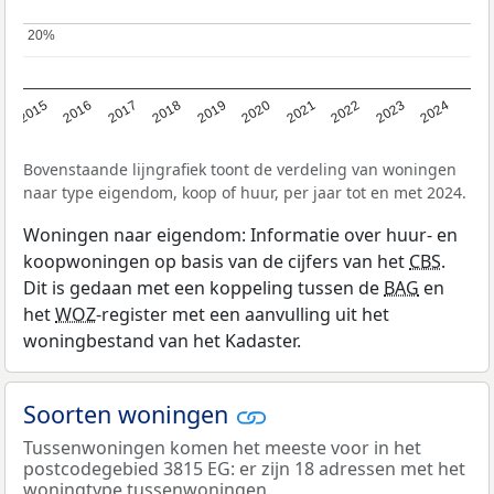
20%
20%
2015
2016
2017
2018
2019
2020
2021
2022
2023
2024
Bovenstaande lijngrafiek toont de verdeling van woningen
naar type eigendom, koop of huur, per jaar tot en met 2024.
Woningen naar eigendom: Informatie over huur- en
koopwoningen op basis van de cijfers van het
CBS
.
Dit is gedaan met een koppeling tussen de
BAG
en
het
WOZ
-register met een aanvulling uit het
woningbestand van het Kadaster.
Soorten woningen
Tussenwoningen komen het meeste voor in het
postcodegebied 3815 EG: er zijn 18 adressen met het
woningtype tussenwoningen.