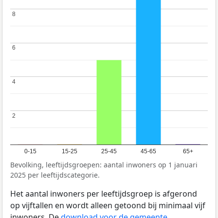
8
8
6
6
4
4
2
2
0-15
15-25
25-45
45-65
65+
Bevolking, leeftijdsgroepen: aantal inwoners op 1 januari
2025 per leeftijdscategorie.
Het aantal inwoners per leeftijdsgroep is afgerond
op vijftallen en wordt alleen getoond bij minimaal vijf
inwoners. De
download voor de gemeente