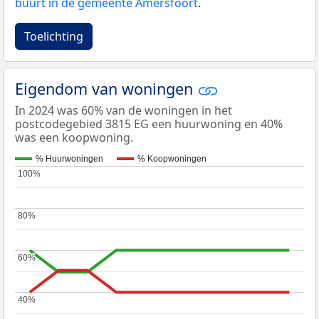
buurt in de gemeente Amersfoort
.
Toelichting
Eigendom van woningen
In 2024 was 60% van de woningen in het
postcodegebied 3815 EG een huurwoning en 40%
was een koopwoning.
% Huurwoningen
% Koopwoningen
100%
100%
80%
80%
60%
60%
40%
40%