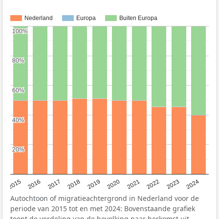
Nederland
Europa
Buiten Europa
100%
100%
80%
80%
60%
60%
40%
40%
20%
20%
2015
2016
2017
2018
2019
2020
2021
2022
2023
2024
Autochtoon of migratieachtergrond in Nederland voor de
periode van 2015 tot en met 2024: Bovenstaande grafiek
toont de verdeling van de bevolking naar herkomst uit