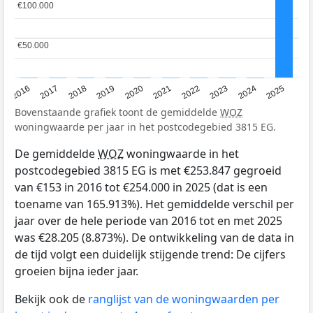
€100.000
€100.000
€50.000
€50.000
2016
2017
2018
2019
2020
2021
2022
2023
2024
2025
Bovenstaande grafiek toont de gemiddelde
WOZ
woningwaarde per jaar in het postcodegebied 3815 EG.
De gemiddelde
WOZ
woningwaarde in het
postcodegebied 3815 EG is met €253.847 gegroeid
van €153 in 2016 tot €254.000 in 2025 (dat is een
toename van 165.913%). Het gemiddelde verschil per
jaar over de hele periode van 2016 tot en met 2025
was €28.205 (8.873%). De ontwikkeling van de data in
de tijd volgt een duidelijk stijgende trend: De cijfers
groeien bijna ieder jaar.
Bekijk ook de
ranglijst van de woningwaarden per