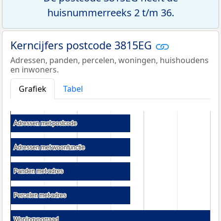
huisnummerreeks 2 t/m 36.
Kerncijfers postcode 3815EG
Adressen, panden, percelen, woningen, huishoudens
en inwoners.
Grafiek
Tabel
Adressen met postcode
Adressen met postcode
Adressen met woonfunctie
Adressen met woonfunctie
Panden met adres
Panden met adres
Percelen met adres
Percelen met adres
Woningvoorraad
Woningvoorraad