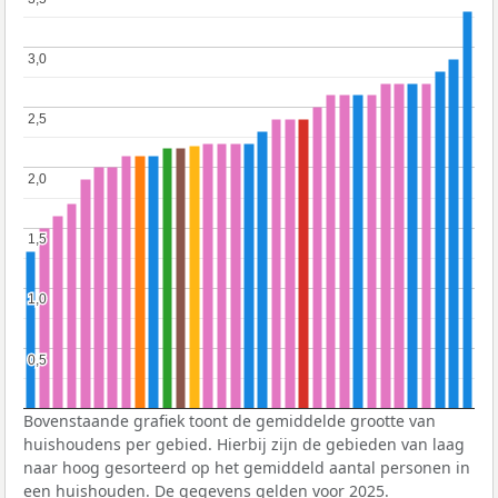
3,0
3,0
2,5
2,5
2,0
2,0
1,5
1,5
1,0
1,0
0,5
0,5
Bovenstaande grafiek toont de gemiddelde grootte van
huishoudens per gebied. Hierbij zijn de gebieden van laag
naar hoog gesorteerd op het gemiddeld aantal personen in
een huishouden. De gegevens gelden voor 2025.