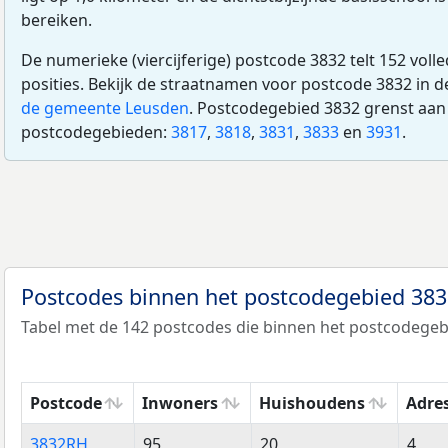
bereiken.
De numerieke (viercijferige) postcode 3832 telt 152 voll
posities. Bekijk de straatnamen voor postcode 3832 in 
de gemeente Leusden
. Postcodegebied 3832 grenst aan
postcodegebieden:
3817
,
3818
,
3831
,
3833
en
3931
.
Postcodes binnen het postcodegebied 38
Tabel met de 142 postcodes die binnen het postcodegebi
Postcode
Inwoners
Huishoudens
Adre
Postcode
Inwoners
Huishoudens
Adre
3832RH
95
20
4