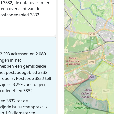
 3832, de data over meer
een overzicht van de
postcodegebied 3832.
n 2.203 adressen en 2.080
ngen in het
 hebben een gemiddelde
het postcodegebied 3832,
 oud is. Postcode 3832 telt
ijn er 3.259 voertuigen,
tcodegebied 3832.
ed 3832 tot de
jzijnde huisartsenpraktijk
 in 1,0 kilometer te