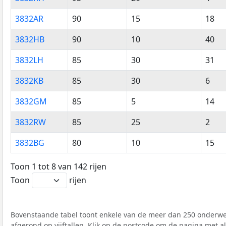
3832AR
90
15
18
3832HB
90
10
40
3832LH
85
30
31
3832KB
85
30
6
3832GM
85
5
14
3832RW
85
25
2
3832BG
80
10
15
Toon 1 tot 8 van 142 rijen
Toon
rijen
Bovenstaande tabel toont enkele van de meer dan 250 onderwer
afgerond op vijftallen. Klik op de postcode om de pagina met a