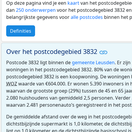
Op deze pagina vind je een
kaart
van het postcodegebied
dan
250 onderwerpen
voor het postcodegebied 3832 en 
belangrijkste gegevens voor
alle postcodes
binnen het 
Definities
Over het postcodegebied 3832
Postcode 3832 ligt binnen de
gemeente Leusden
. Er zij
woningen in het postcodegebied 3832. 80% van de woni
postcodegebied 3832 is een koopwoning. De woningen
WOZ
waarde van €604.000. Er wonen 5.390 inwoners in 
waarvan de grootste groep (29%) tussen de 45 en 65 jaar
2.080 huishoudens van gemiddeld 2,5 personen. Verder z
waarvan 2.481 personenauto’s geregistreerd in het pos
De gemiddelde afstand over de weg in het postcodegebi
dichtstbijzijnde supermarkt is 1,0 kilometer, de dichtstbi
ligt op 1,0 kilometer en de dichtstbijzijnde basisschool is