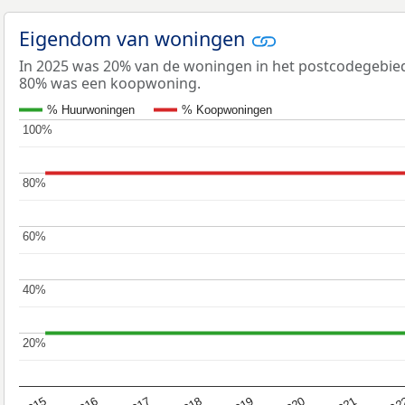
Eigendom van woningen
In 2025 was 20% van de woningen in het postcodegebi
80% was een koopwoning.
% Huurwoningen
% Koopwoningen
100%
100%
80%
80%
60%
60%
40%
40%
20%
20%