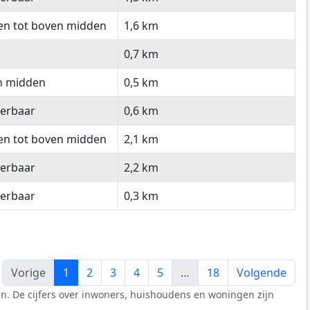
en tot boven midden
1,6 km
0,7 km
n midden
0,5 km
eerbaar
0,6 km
en tot boven midden
2,1 km
eerbaar
2,2 km
eerbaar
0,3 km
Vorige
1
2
3
4
5
…
18
Volgende
n. De cijfers over inwoners, huishoudens en woningen zijn