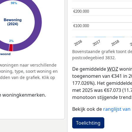
€200.000
€200.000
€100.000
€100.000
2
2016
2018
2017
Bovenstaande grafiek toont 
postcodegebied 3832.
woningen naar verschillende
De gemiddelde
WOZ
wonin
ning, type, soort woning en
toegenomen van €341 in 20
dden van de grafiek. Klik op
177.026%). Het gemiddelde 
met 2025 was €67.073 (11.7
 de woningkenmerken.
monotoon stijgende trend: D
Bekijk ook de
ranglijst va
Toelichting