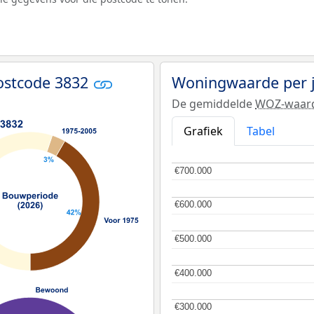
ostcode 3832
Woningwaarde per 
De gemiddelde
WOZ-waar
Grafiek
Tabel
€700.000
€700.000
€600.000
€600.000
€500.000
€500.000
€400.000
€400.000
€300.000
€300.000