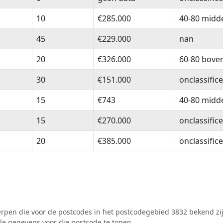
10
€285.000
40-80 midd
45
€229.000
nan
20
€326.000
60-80 bove
30
€151.000
onclassific
15
€743
40-80 midd
15
€270.000
onclassific
20
€385.000
onclassific
pen die voor de postcodes in het postcodegebied 3832 bekend zij
lle gegevens voor die postcode te tonen.