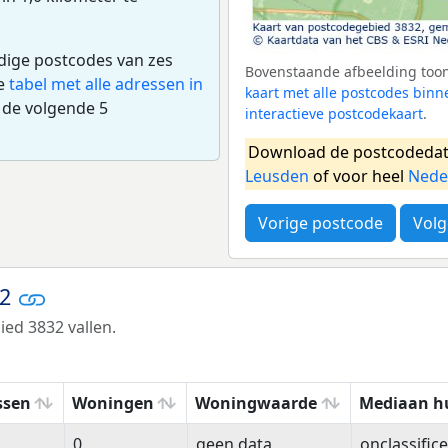
edige postcodes van zes
Bovenstaande afbeelding toont
de
tabel met alle adressen in
kaart met alle postcodes bi
 de volgende 5
interactieve postcodekaart
.
Download de postcodedat
Leusden
of voor heel
Nede
Vorige postcode
Volg
32
ed 3832 vallen.
ssen
Woningen
Woningwaarde
Mediaan h
ssen
Woningen
Woningwaarde
Mediaan h
0
geen data
onclassific