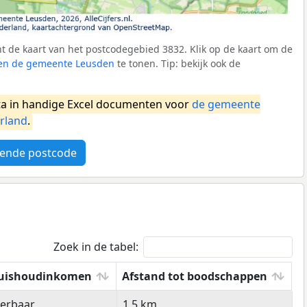
 de kaart van het postcodegebied 3832. Klik op de kaart om de
nnen de gemeente Leusden
te tonen. Tip: bekijk ook de
a in handige Excel documenten voor
de gemeente
rland
.
ende postcode
Zoek in de tabel:
uishoudinkomen
Afstand tot boodschappen
uishoudinkomen
Afstand tot boodschappen
eerbaar
1,5 km