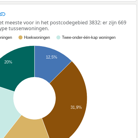
meeste voor in het postcodegebied 3832: er zijn 669
ype tussenwoningen.
ningen
Hoekwoningen
Twee-onder-één-kap woningen
12,5%
20%
31,9%