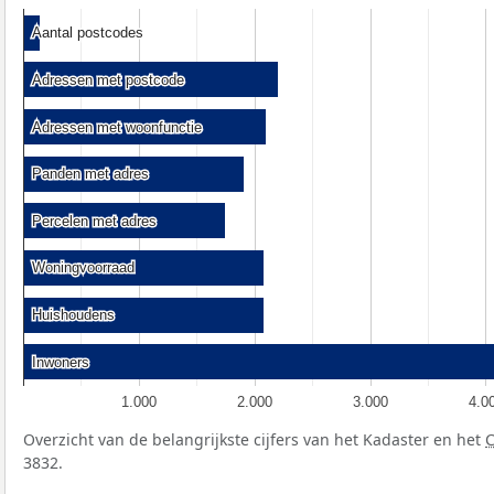
Aantal postcodes
Aantal postcodes
Adressen met postcode
Adressen met postcode
Adressen met woonfunctie
Adressen met woonfunctie
Panden met adres
Panden met adres
Percelen met adres
Percelen met adres
Woningvoorraad
Woningvoorraad
Huishoudens
Huishoudens
Inwoners
Inwoners
1.000
2.000
3.000
4.0
Overzicht van de belangrijkste cijfers van het Kadaster en het
3832.