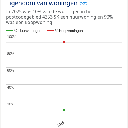
Eigendom van woningen
In 2025 was 10% van de woningen in het
postcodegebied 4353 SK een huurwoning en 90%
was een koopwoning.
% Huurwoningen
% Koopwoningen
100%
100%
80%
80%
60%
60%
40%
40%
20%
20%
2025