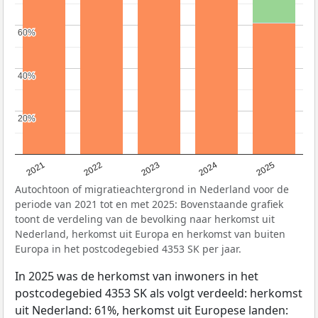
60%
60%
40%
40%
20%
20%
2021
2022
2023
2024
2025
Autochtoon of migratieachtergrond in Nederland voor de
periode van 2021 tot en met 2025: Bovenstaande grafiek
toont de verdeling van de bevolking naar herkomst uit
Nederland, herkomst uit Europa en herkomst van buiten
Europa in het postcodegebied 4353 SK per jaar.
In 2025 was de herkomst van inwoners in het
postcodegebied 4353 SK als volgt verdeeld: herkomst
uit Nederland: 61%, herkomst uit Europese landen: