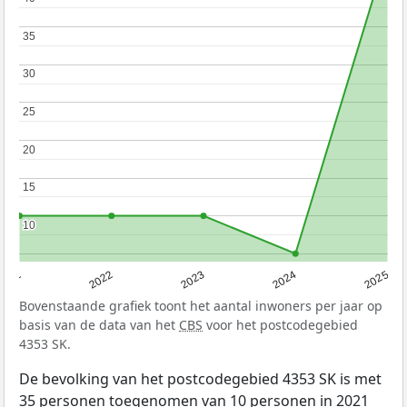
35
35
30
30
25
25
20
20
15
15
10
10
2021
2022
2023
2024
2025
Bovenstaande grafiek toont het aantal inwoners per jaar op
basis van de data van het
CBS
voor het postcodegebied
4353 SK.
De bevolking van het postcodegebied 4353 SK is met
35 personen toegenomen van 10 personen in 2021