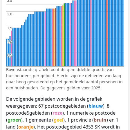
2,5
2,5
2,0
2,0
1,5
1,5
1,0
1,0
0,5
0,5
Bovenstaande grafiek toont de gemiddelde grootte van
huishoudens per gebied. Hierbij zijn de gebieden van laag
naar hoog gesorteerd op het gemiddeld aantal personen in
een huishouden. De gegevens gelden voor 2025.
De volgende gebieden worden in de grafiek
weergegeven: 67 postcodegebieden (
blauw
), 8
postcode5gebieden (
roze
), 1 numerieke postcode
(
groen
), 1 gemeente (
geel
), 1 provincie (
bruin
) en 1
land (
oranje
). Het postcodegebied 4353 SK wordt in