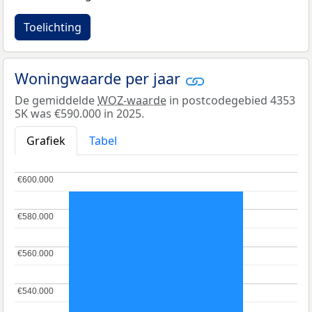
Toelichting
Woningwaarde per jaar
De gemiddelde
WOZ-waarde
in postcodegebied 4353
SK was €590.000 in 2025.
Grafiek
Tabel
€600.000
€600.000
€580.000
€580.000
€560.000
€560.000
€540.000
€540.000