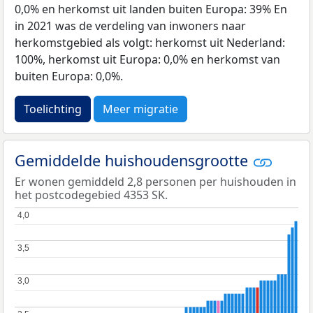
0,0% en herkomst uit landen buiten Europa: 39% En
in 2021 was de verdeling van inwoners naar
herkomstgebied als volgt: herkomst uit Nederland:
100%, herkomst uit Europa: 0,0% en herkomst van
buiten Europa: 0,0%.
Toelichting
Meer migratie
Gemiddelde huishoudensgrootte
Er wonen gemiddeld 2,8 personen per huishouden in
het postcodegebied 4353 SK.
4,0
4,0
3,5
3,5
3,0
3,0