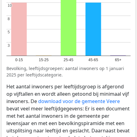
10
10
8
8
5
5
3
3
0-15
15-25
25-45
45-65
65+
Bevolking, leeftijdsgroepen: aantal inwoners op 1 januari
2025 per leeftijdscategorie.
Het aantal inwoners per leeftijdsgroep is afgerond
op vijftallen en wordt alleen getoond bij minimaal vijf
inwoners. De
download voor de gemeente Veere
bevat veel meer leeftijdgegevens: Er is een document
met het aantal inwoners in de gemeente per
levensjaar en met een bevolkingspiramide met een
uitsplitsing naar leeftijd en geslacht. Daarnaast bevat