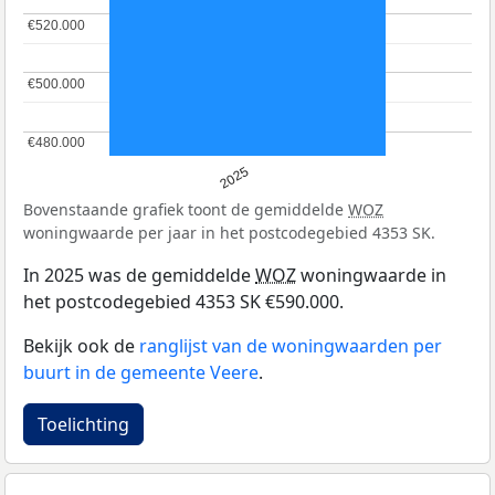
€520.000
€520.000
€500.000
€500.000
€480.000
€480.000
2025
Bovenstaande grafiek toont de gemiddelde
WOZ
woningwaarde per jaar in het postcodegebied 4353 SK.
In 2025 was de gemiddelde
WOZ
woningwaarde in
het postcodegebied 4353 SK €590.000.
Bekijk ook de
ranglijst van de woningwaarden per
buurt in de gemeente Veere
.
Toelichting