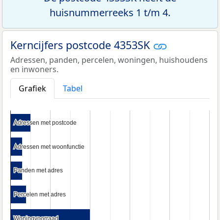
huisnummerreeks 1 t/m 4.
Kerncijfers postcode 4353SK
Adressen, panden, percelen, woningen, huishoudens
en inwoners.
Grafiek
Tabel
Adressen met postcode
Adressen met postcode
Adressen met woonfunctie
Adressen met woonfunctie
Panden met adres
Panden met adres
Percelen met adres
Percelen met adres
Woningvoorraad
Woningvoorraad