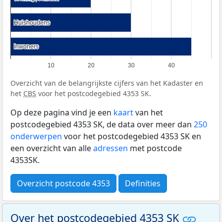
Huishoudens
Huishoudens
Inwoners
Inwoners
10
20
30
40
Overzicht van de belangrijkste cijfers van het Kadaster en
het
CBS
voor het postcodegebied 4353 SK.
Op deze pagina vind je een
kaart
van het
postcodegebied 4353 SK, de data over meer dan
250
onderwerpen
voor het postcodegebied 4353 SK en
een overzicht van alle
adressen
met postcode
4353SK.
Overzicht postcode 4353
Definities
Over het postcodegebied 4353 SK