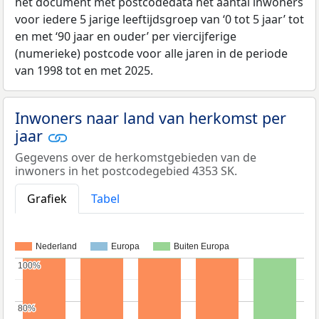
het document met postcodedata het aantal inwoners
voor iedere 5 jarige leeftijdsgroep van ‘0 tot 5 jaar’ tot
en met ‘90 jaar en ouder’ per viercijferige
(numerieke) postcode voor alle jaren in de periode
van 1998 tot en met 2025.
Inwoners naar land van herkomst per
jaar
Gegevens over de herkomstgebieden van de
inwoners in het postcodegebied 4353 SK.
Grafiek
Tabel
Nederland
Europa
Buiten Europa
100%
100%
80%
80%