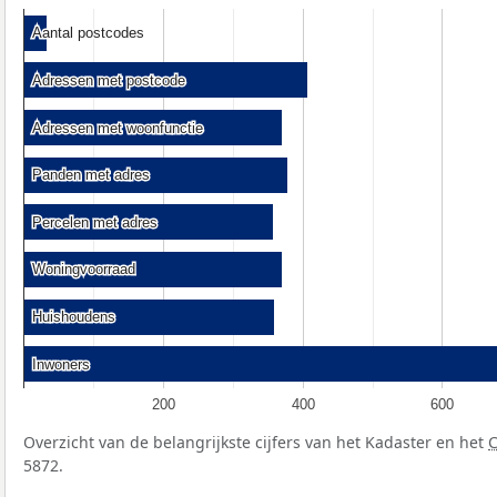
Aantal postcodes
Aantal postcodes
Adressen met postcode
Adressen met postcode
Adressen met woonfunctie
Adressen met woonfunctie
Panden met adres
Panden met adres
Percelen met adres
Percelen met adres
Woningvoorraad
Woningvoorraad
Huishoudens
Huishoudens
Inwoners
Inwoners
200
400
600
Overzicht van de belangrijkste cijfers van het Kadaster en het
5872.