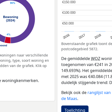
€150.000
€150.000
€100.000
€100.000
€50.000
€50.000
2
2016
2018
2017
Bovenstaande grafiek toont 
postcodegebied 5872.
woningen naar verschillende
De gemiddelde
WOZ
wonin
ning, type, soort woning en
toegenomen van €241 in 20
dden van de grafiek. Klik op
149.693%). Het gemiddelde 
met 2025 was €40.084 (11.8
 de woningkenmerken.
duidelijk stijgende trend: D
Bekijk ook de
ranglijst va
de Maas
.
Toelichting