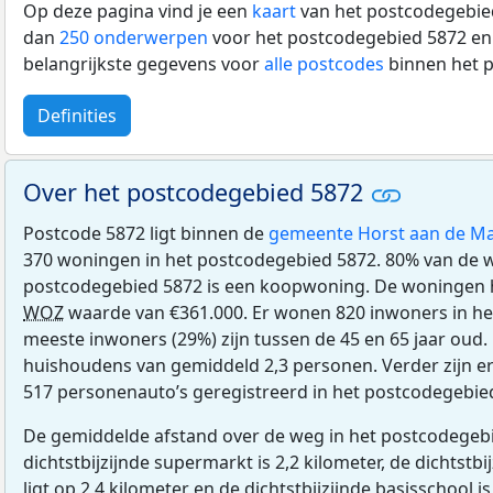
Op deze pagina vind je een
kaart
van het postcodegebied
dan
250 onderwerpen
voor het postcodegebied 5872 en 
belangrijkste gegevens voor
alle postcodes
binnen het 
Definities
Over het postcodegebied 5872
Postcode 5872 ligt binnen de
gemeente Horst aan de M
370 woningen in het postcodegebied 5872. 80% van de 
postcodegebied 5872 is een koopwoning. De woningen
WOZ
waarde van €361.000. Er wonen 820 inwoners in he
meeste inwoners (29%) zijn tussen de 45 en 65 jaar oud.
huishoudens van gemiddeld 2,3 personen. Verder zijn e
517 personenauto’s geregistreerd in het postcodegebie
De gemiddelde afstand over de weg in het postcodegebi
dichtstbijzijnde supermarkt is 2,2 kilometer, de dichtstbi
ligt op 2,4 kilometer en de dichtstbijzijnde basisschool is