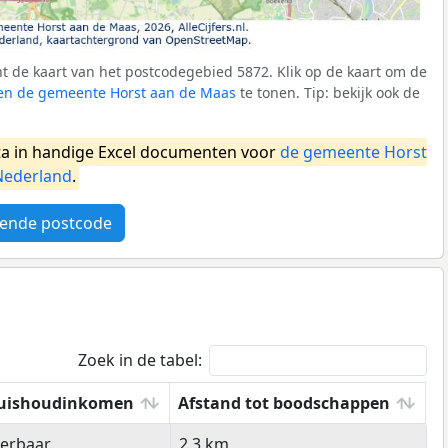
 de kaart van het postcodegebied 5872. Klik op de kaart om de
nen de gemeente Horst aan de Maas
te tonen. Tip: bekijk ook de
a in handige Excel documenten voor
de gemeente Horst
Nederland
.
ende postcode
Zoek in de tabel:
uishoudinkomen
Afstand tot boodschappen
uishoudinkomen
Afstand tot boodschappen
eerbaar
2,3 km