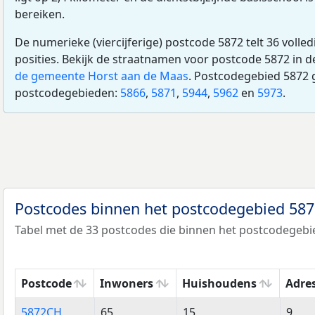
bereiken.
De numerieke (viercijferige) postcode 5872 telt 36 volle
posities. Bekijk de straatnamen voor postcode 5872 in 
de gemeente Horst aan de Maas
. Postcodegebied 5872 
postcodegebieden:
5866
,
5871
,
5944
,
5962
en
5973
.
Postcodes binnen het postcodegebied 58
Tabel met de 33 postcodes die binnen het postcodegebie
Postcode
Inwoners
Huishoudens
Adre
Postcode
Inwoners
Huishoudens
Adre
5872CH
65
15
9