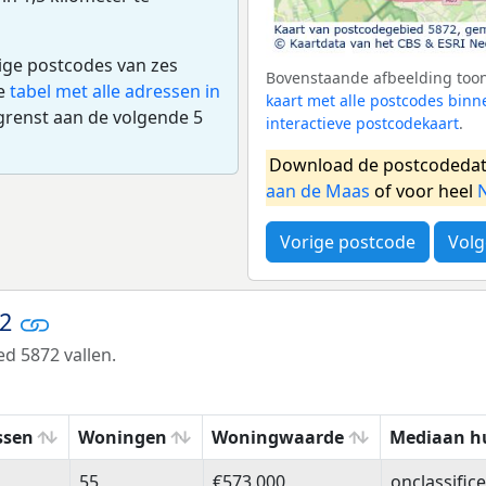
dige postcodes van zes
Bovenstaande afbeelding toont
de
tabel met alle adressen in
kaart met alle postcodes bin
grenst aan de volgende 5
interactieve postcodekaart
.
Download de postcodedat
aan de Maas
of voor heel
Vorige postcode
Volg
72
d 5872 vallen.
ssen
Woningen
Woningwaarde
Mediaan h
ssen
Woningen
Woningwaarde
Mediaan h
55
€573.000
onclassific