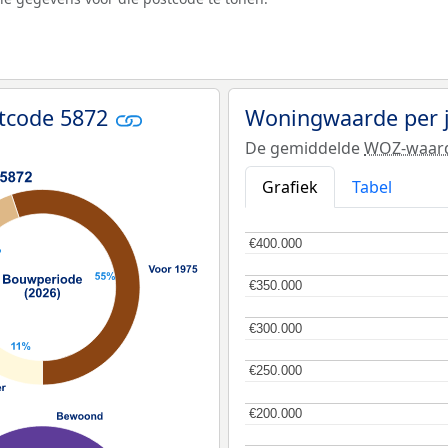
tcode 5872
Woningwaarde per 
De gemiddelde
WOZ-waar
Grafiek
Tabel
€400.000
€400.000
€350.000
€350.000
€300.000
€300.000
€250.000
€250.000
€200.000
€200.000