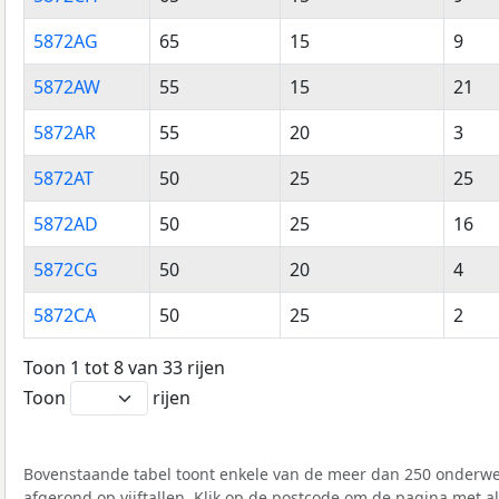
5872AG
65
15
9
5872AW
55
15
21
5872AR
55
20
3
5872AT
50
25
25
5872AD
50
25
16
5872CG
50
20
4
5872CA
50
25
2
Toon 1 tot 8 van 33 rijen
Toon
rijen
Bovenstaande tabel toont enkele van de meer dan 250 onderwer
afgerond op vijftallen. Klik op de postcode om de pagina met a