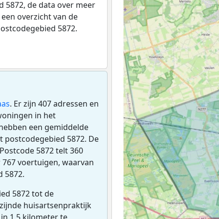
 5872, de data over meer
een overzicht van de
postcodegebied 5872.
aas
. Er zijn 407 adressen en
woningen in het
 hebben een gemiddelde
t postcodegebied 5872. De
 Postcode 5872 telt 360
r 767 voertuigen, waarvan
d 5872.
ed 5872 tot de
jzijnde huisartsenpraktijk
 in 1,5 kilometer te