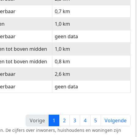
eerbaar
0,7 km
en
1,0 km
eerbaar
geen data
en tot boven midden
1,0 km
en tot boven midden
0,8 km
eerbaar
2,6 km
eerbaar
geen data
Vorige
1
2
3
4
5
Volgende
n. De cijfers over inwoners, huishoudens en woningen zijn