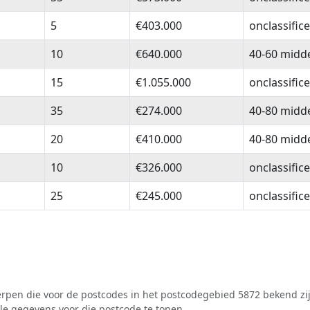
5
€403.000
onclassific
10
€640.000
40-60 midd
15
€1.055.000
onclassific
35
€274.000
40-80 midd
20
€410.000
40-80 midd
10
€326.000
onclassific
25
€245.000
onclassific
pen die voor de postcodes in het postcodegebied 5872 bekend zij
lle gegevens voor die postcode te tonen.