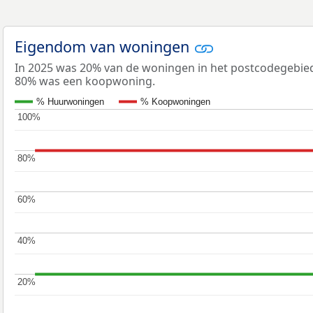
Eigendom van woningen
In 2025 was 20% van de woningen in het postcodegebi
80% was een koopwoning.
% Huurwoningen
% Koopwoningen
100%
100%
80%
80%
60%
60%
40%
40%
20%
20%