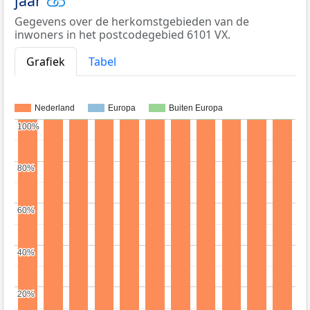
jaar
Gegevens over de herkomstgebieden van de
inwoners in het postcodegebied 6101 VX.
Grafiek
Tabel
Nederland
Europa
Buiten Europa
100%
100%
80%
80%
60%
60%
40%
40%
20%
20%