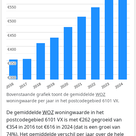
€550
€550
€500
€500
€450
€450
€400
€400
€350
€350
€300
€300
2016
2017
2018
2019
2020
2021
2022
2023
2024
Bovenstaande grafiek toont de gemiddelde
WOZ
woningwaarde per jaar in het postcodegebied 6101 VX.
De gemiddelde
WOZ
woningwaarde in het
postcodegebied 6101 VX is met €262 gegroeid van
€354 in 2016 tot €616 in 2024 (dat is een groei van
74%). Het gemiddelde verschil per jaar over de hele