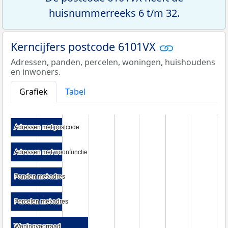
huisnummerreeks 6 t/m 32.
Kerncijfers postcode 6101VX
Adressen, panden, percelen, woningen, huishoudens
en inwoners.
Grafiek
Tabel
Adressen met postcode
Adressen met postcode
Adressen met woonfunctie
Adressen met woonfunctie
Panden met adres
Panden met adres
Percelen met adres
Percelen met adres
Woningvoorraad
Woningvoorraad