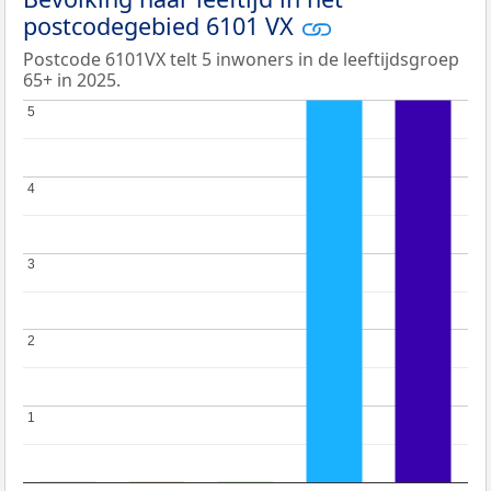
postcodegebied 6101 VX
Postcode 6101VX telt 5 inwoners in de leeftijdsgroep
65+ in 2025.
5
5
4
4
3
3
2
2
1
1