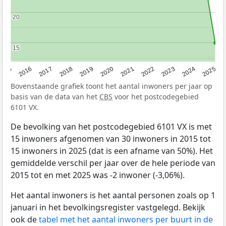
20
20
15
15
2015
2016
2017
2018
2019
2020
2021
2022
2023
2024
2025
Bovenstaande grafiek toont het aantal inwoners per jaar op
basis van de data van het
CBS
voor het postcodegebied
6101 VX.
De bevolking van het postcodegebied 6101 VX is met
15 inwoners afgenomen van 30 inwoners in 2015 tot
15 inwoners in 2025 (dat is een afname van 50%). Het
gemiddelde verschil per jaar over de hele periode van
2015 tot en met 2025 was -2 inwoner (-3,06%).
Het aantal inwoners is het aantal personen zoals op 1
januari in het bevolkingsregister vastgelegd. Bekijk
ook de
tabel met het aantal inwoners per buurt in de