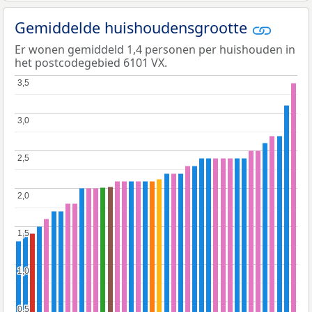
Gemiddelde huishoudensgrootte
Er wonen gemiddeld 1,4 personen per huishouden in
het postcodegebied 6101 VX.
3,5
3,5
3,0
3,0
2,5
2,5
2,0
2,0
1,5
1,5
1,0
1,0
0,5
0,5