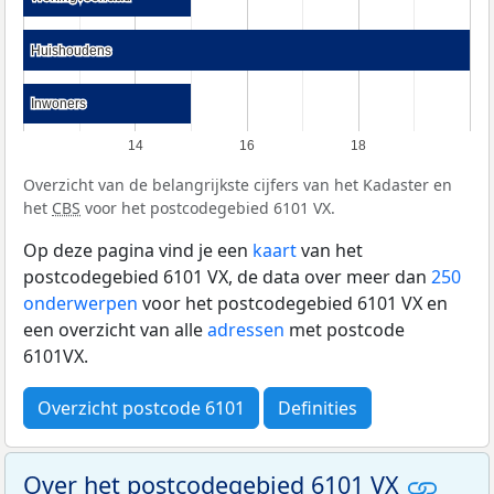
Huishoudens
Huishoudens
Inwoners
Inwoners
14
16
18
Overzicht van de belangrijkste cijfers van het Kadaster en
het
CBS
voor het postcodegebied 6101 VX.
Op deze pagina vind je een
kaart
van het
postcodegebied 6101 VX, de data over meer dan
250
onderwerpen
voor het postcodegebied 6101 VX en
een overzicht van alle
adressen
met postcode
6101VX.
Overzicht postcode 6101
Definities
Over het postcodegebied 6101 VX