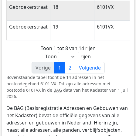
Gebroekerstraat
18
6101VX
Ec
Gebroekerstraat
19
6101VX
Ec
Toon 1 tot 8 van 14 rijen
Toon
rijen
Vorige
1
2
Volgende
Bovenstaande tabel toont de 14 adressen in het
postcodegebied 6101 VX. Dit zijn alle adressen met
postcode 6101VX in de
BAG
data van het Kadaster van 1 juli
2026.
De BAG (Basisregistratie Adressen en Gebouwen van
het Kadaster) bevat de officiële gegevens van alle
adressen en gebouwen in Nederland. Hierin zijn,
naast alle adressen, alle panden, verblijfsobjecten,