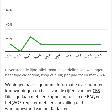
60%
60%
40%
40%
20%
20%
2015
2016
2017
2018
2019
2020
2021
2022
2023
2024
Bovenstaande lijngrafiek toont de verdeling van woningen
naar type eigendom, koop of huur, per jaar tot en met 2024.
Woningen naar eigendom: Informatie over huur- en
koopwoningen op basis van de cijfers van het
CBS
.
Dit is gedaan met een koppeling tussen de
BAG
en
het
WOZ
-register met een aanvulling uit het
woningbestand van het Kadaster.