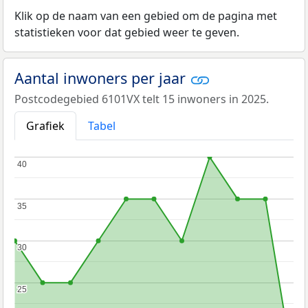
Klik op de naam van een gebied om de pagina met
statistieken voor dat gebied weer te geven.
Aantal inwoners per jaar
Postcodegebied 6101VX telt 15 inwoners in 2025.
Grafiek
Tabel
40
40
35
35
30
30
25
25