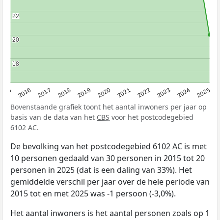
22
22
20
20
18
18
2015
2016
2017
2018
2019
2020
2021
2022
2023
2024
2025
Bovenstaande grafiek toont het aantal inwoners per jaar op
basis van de data van het
CBS
voor het postcodegebied
6102 AC.
De bevolking van het postcodegebied 6102 AC is met
10 personen gedaald van 30 personen in 2015 tot 20
personen in 2025 (dat is een daling van 33%). Het
gemiddelde verschil per jaar over de hele periode van
2015 tot en met 2025 was -1 persoon (-3,0%).
Het aantal inwoners is het aantal personen zoals op 1