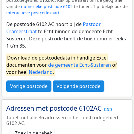
postcodegebied 6102AC. Klik op de kaart om de geografie
van de
numerieke postcode 6102
te tonen. Tip: bekijk ook de
interactieve postcodekaart
.
De postcode 6102 AC hoort bij de
Pastoor
Cramerstraat
te Echt binnen de gemeente Echt-
Susteren. Deze postcode heeft de huisnummerreeks
1 t/m 35.
Download de postcodedata in handige Excel
documenten voor
de gemeente Echt-Susteren
of
voor heel
Nederland
.
Vorige postcode
Volgende postcode
Adressen met postcode 6102AC
Tabel met alle 36 adressen in het postcodegebied
6102 AC.
Zoek in de tabel: