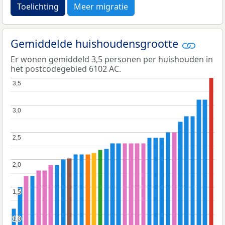
Toelichting
Meer migratie
Gemiddelde huishoudensgrootte
Er wonen gemiddeld 3,5 personen per huishouden in
het postcodegebied 6102 AC.
3,5
3,5
3,0
3,0
2,5
2,5
2,0
2,0
1,5
1,5
1,0
1,0