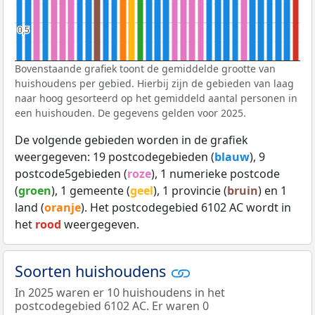
0,5
0,5
Bovenstaande grafiek toont de gemiddelde grootte van
huishoudens per gebied. Hierbij zijn de gebieden van laag
naar hoog gesorteerd op het gemiddeld aantal personen in
een huishouden. De gegevens gelden voor 2025.
De volgende gebieden worden in de grafiek
weergegeven: 19 postcodegebieden (
blauw
), 9
postcode5gebieden (
roze
), 1 numerieke postcode
(
groen
), 1 gemeente (
geel
), 1 provincie (
bruin
) en 1
land (
oranje
). Het postcodegebied 6102 AC wordt in
het
rood
weergegeven.
Soorten huishoudens
In 2025 waren er 10 huishoudens in het
postcodegebied 6102 AC. Er waren 0