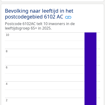
Bevolking naar leeftijd in het
postcodegebied 6102 AC
Postcode 6102AC telt 10 inwoners in de
leeftijdsgroep 65+ in 2025.
10
10
8
8
6
6
4
4
2
2