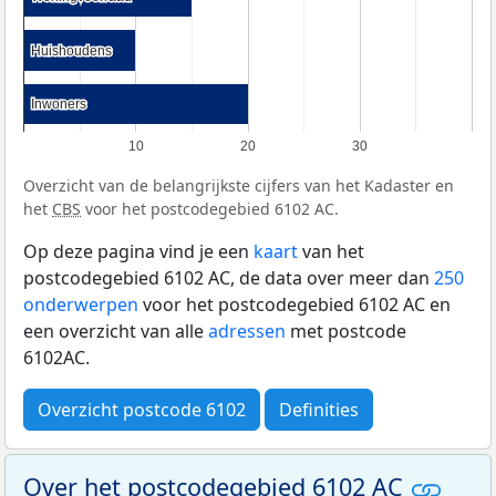
Huishoudens
Huishoudens
Inwoners
Inwoners
10
20
30
Overzicht van de belangrijkste cijfers van het Kadaster en
het
CBS
voor het postcodegebied 6102 AC.
Op deze pagina vind je een
kaart
van het
postcodegebied 6102 AC, de data over meer dan
250
onderwerpen
voor het postcodegebied 6102 AC en
een overzicht van alle
adressen
met postcode
6102AC.
Overzicht postcode 6102
Definities
Over het postcodegebied 6102 AC