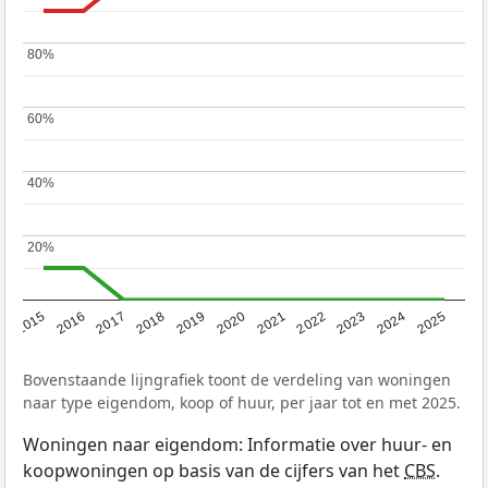
80%
80%
60%
60%
40%
40%
20%
20%
2019
2022
2025
2017
2020
2023
2015
2018
2021
2024
2016
Bovenstaande lijngrafiek toont de verdeling van woningen
naar type eigendom, koop of huur, per jaar tot en met 2025.
Woningen naar eigendom: Informatie over huur- en
koopwoningen op basis van de cijfers van het
CBS
.