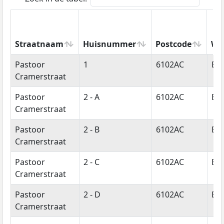
Straatnaam
Huisnummer
Postcode
Wo
Straatnaam
Huisnummer
Postcode
Wo
Pastoor
1
6102AC
Ech
Cramerstraat
Pastoor
2 - A
6102AC
Ech
Cramerstraat
Pastoor
2 - B
6102AC
Ech
Cramerstraat
Pastoor
2 - C
6102AC
Ech
Cramerstraat
Pastoor
2 - D
6102AC
Ech
Cramerstraat