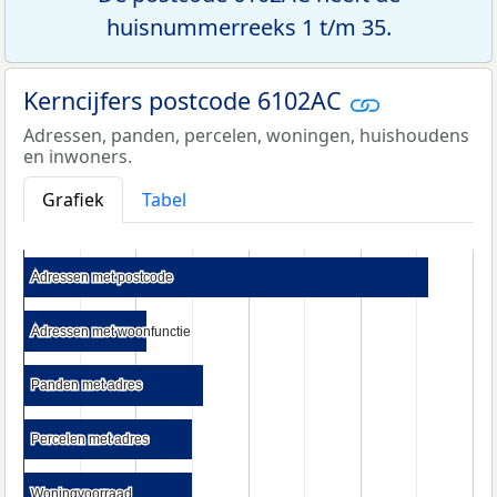
huisnummerreeks 1 t/m 35.
Kerncijfers postcode 6102AC
Adressen, panden, percelen, woningen, huishoudens
en inwoners.
Grafiek
Tabel
Adressen met postcode
Adressen met postcode
Adressen met woonfunctie
Adressen met woonfunctie
Panden met adres
Panden met adres
Percelen met adres
Percelen met adres
Woningvoorraad
Woningvoorraad