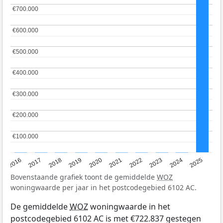
€700.000
€700.000
€600.000
€600.000
€500.000
€500.000
€400.000
€400.000
€300.000
€300.000
€200.000
€200.000
€100.000
€100.000
2016
2017
2018
2019
2020
2021
2022
2023
2024
2025
Bovenstaande grafiek toont de gemiddelde
WOZ
woningwaarde per jaar in het postcodegebied 6102 AC.
De gemiddelde
WOZ
woningwaarde in het
postcodegebied 6102 AC is met €722.837 gestegen