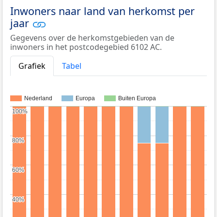
Inwoners naar land van herkomst per
jaar
Gegevens over de herkomstgebieden van de
inwoners in het postcodegebied 6102 AC.
Grafiek
Tabel
Nederland
Europa
Buiten Europa
100%
100%
80%
80%
60%
60%
40%
40%