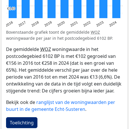
€140
€140
2016
2017
2018
2019
2020
2021
2022
2023
2024
Bovenstaande grafiek toont de gemiddelde
WOZ
woningwaarde per jaar in het postcodegebied 6102 BP.
De gemiddelde
WOZ
woningwaarde in het
postcodegebied 6102 BP is met €102 gegroeid van
€156 in 2016 tot €258 in 2024 (dat is een groei van
65%). Het gemiddelde verschil per jaar over de hele
periode van 2016 tot en met 2024 was €13 (6,6%). De
ontwikkeling van de data in de tijd volgt een duidelijk
stijgende trend: De cijfers groeien bijna ieder jaar.
Bekijk ook de
ranglijst van de woningwaarden per
buurt in de gemeente Echt-Susteren
.
Toelichting