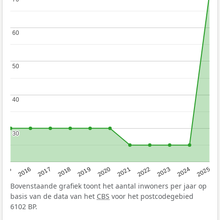
60
60
50
50
40
40
30
30
2015
2016
2017
2018
2019
2020
2021
2022
2023
2024
2025
Bovenstaande grafiek toont het aantal inwoners per jaar op
basis van de data van het
CBS
voor het postcodegebied
6102 BP.