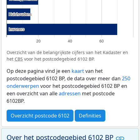
Huishoudens
Huishoudens
Inwoners
Inwoners
20
40
60
Overzicht van de belangrijkste cijfers van het Kadaster en
het
CBS
voor het postcodegebied 6102 BP.
Op deze pagina vind je een
kaart
van het
postcodegebied 6102 BP, de data over meer dan
250
onderwerpen
voor het postcodegebied 6102 BP en
een overzicht van alle
adressen
met postcode
6102BP.
Overzicht postcode 6102
Definities
Over het postcodegebied 6102 BP