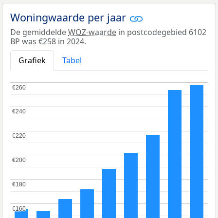
Woningwaarde per jaar
De gemiddelde
WOZ-waarde
in postcodegebied 6102
BP was €258 in 2024.
Grafiek
Tabel
€260
€260
€240
€240
€220
€220
€200
€200
€180
€180
€160
€160