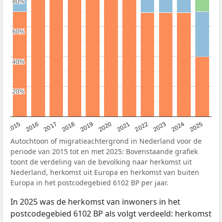
80%
80%
60%
60%
40%
40%
20%
20%
2019
2022
2017
2025
2020
2015
2023
2018
2021
2016
2024
Autochtoon of migratieachtergrond in Nederland voor de
periode van 2015 tot en met 2025: Bovenstaande grafiek
toont de verdeling van de bevolking naar herkomst uit
Nederland, herkomst uit Europa en herkomst van buiten
Europa in het postcodegebied 6102 BP per jaar.
In 2025 was de herkomst van inwoners in het
postcodegebied 6102 BP als volgt verdeeld: herkomst