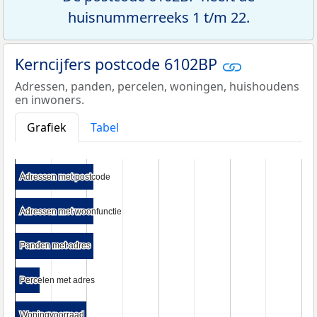
huisnummerreeks 1 t/m 22.
Kerncijfers postcode 6102BP
Adressen, panden, percelen, woningen, huishoudens
en inwoners.
Grafiek
Tabel
Adressen met postcode
Adressen met postcode
Adressen met woonfunctie
Adressen met woonfunctie
Panden met adres
Panden met adres
Percelen met adres
Percelen met adres
Woningvoorraad
Woningvoorraad