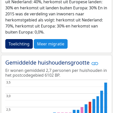
uit Nederland: 40%, herkomst uit Europese landen:
30% en herkomst uit landen buiten Europa: 30% En in
2015 was de verdeling van inwoners naar
herkomstgebied als volgt: herkomst uit Nederland:
70%, herkomst uit Europa: 30% en herkomst van
buiten Europa: 0,0%.
Toelichting
Meer migratie
Gemiddelde huishoudensgrootte
Er wonen gemiddeld 2,7 personen per huishouden in
het postcodegebied 6102 BP.
3,5
3,5
3,0
3,0
2,5
2,5