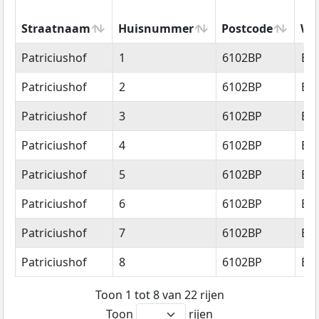
Straatnaam
Huisnummer
Postcode
Wo
Straatnaam
Huisnummer
Postcode
Wo
Patriciushof
1
6102BP
Ech
Patriciushof
2
6102BP
Ech
Patriciushof
3
6102BP
Ech
Patriciushof
4
6102BP
Ech
Patriciushof
5
6102BP
Ech
Patriciushof
6
6102BP
Ech
Patriciushof
7
6102BP
Ech
Patriciushof
8
6102BP
Ech
Toon 1 tot 8 van 22 rijen
Toon
rijen