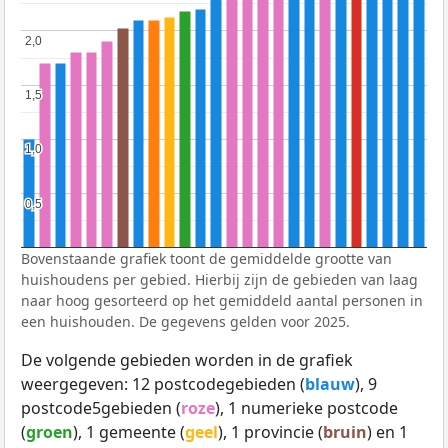
2,0
2,0
1,5
1,5
1,0
1,0
0,5
0,5
Bovenstaande grafiek toont de gemiddelde grootte van
huishoudens per gebied. Hierbij zijn de gebieden van laag
naar hoog gesorteerd op het gemiddeld aantal personen in
een huishouden. De gegevens gelden voor 2025.
De volgende gebieden worden in de grafiek
weergegeven: 12 postcodegebieden (
blauw
), 9
postcode5gebieden (
roze
), 1 numerieke postcode
(
groen
), 1 gemeente (
geel
), 1 provincie (
bruin
) en 1