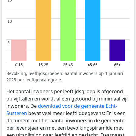
15
15
10
10
5
5
0-15
15-25
25-45
45-65
65+
Bevolking, leeftijdsgroepen: aantal inwoners op 1 januari
2025 per leeftijdscategorie.
Het aantal inwoners per leeftijdsgroep is afgerond
op vijftallen en wordt alleen getoond bij minimaal vijf
inwoners. De
download voor de gemeente Echt-
Susteren
bevat veel meer leeftijdgegevens: Er is een
document met het aantal inwoners in de gemeente
per levensjaar en met een bevolkingspiramide met
een uitsplitsing naar leeftijd en geslacht. Daarnaast