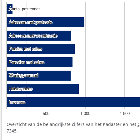
Aantal postcodes
Aantal postcodes
Adressen met postcode
Adressen met postcode
Adressen met woonfunctie
Adressen met woonfunctie
Panden met adres
Panden met adres
Percelen met adres
Percelen met adres
Woningvoorraad
Woningvoorraad
Huishoudens
Huishoudens
Inwoners
Inwoners
500
1.000
1.500
Overzicht van de belangrijkste cijfers van het Kadaster en het
7345.