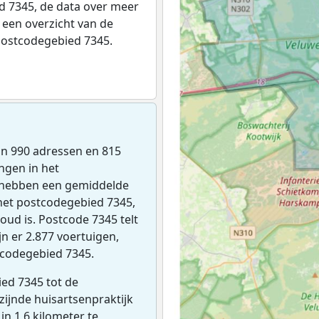
 7345, de data over meer
een overzicht van de
postcodegebied 7345.
zijn 990 adressen en 815
ngen in het
 hebben een gemiddelde
het postcodegebied 7345,
oud is. Postcode 7345 telt
n er 2.877 voertuigen,
tcodegebied 7345.
ed 7345 tot de
jzijnde huisartsenpraktijk
 in 1,6 kilometer te