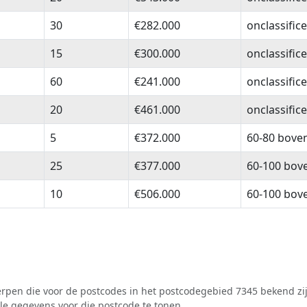
30
€282.000
onclassific
15
€300.000
onclassific
60
€241.000
onclassific
20
€461.000
onclassific
5
€372.000
60-80 bove
25
€377.000
60-100 bov
10
€506.000
60-100 bov
pen die voor de postcodes in het postcodegebied 7345 bekend zij
lle gegevens voor die postcode te tonen.