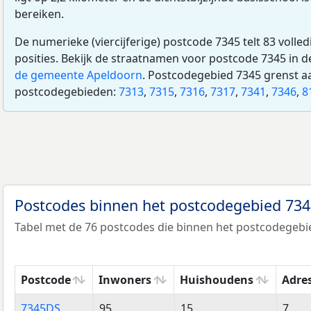
bereiken.
De numerieke (viercijferige) postcode 7345 telt 83 volle
posities. Bekijk de straatnamen voor postcode 7345 in 
de gemeente Apeldoorn
. Postcodegebied 7345 grenst a
postcodegebieden:
7313
,
7315
,
7316
,
7317
,
7341
,
7346
,
8
Postcodes binnen het postcodegebied 73
Tabel met de 76 postcodes die binnen het postcodegebie
Postcode
Inwoners
Huishoudens
Adre
Postcode
Inwoners
Huishoudens
Adre
7345DS
95
15
7