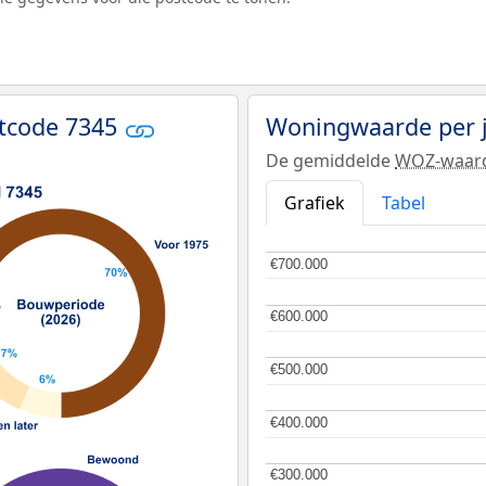
tcode 7345
Woningwaarde per 
De gemiddelde
WOZ-waar
Grafiek
Tabel
€700.000
€700.000
€600.000
€600.000
€500.000
€500.000
€400.000
€400.000
€300.000
€300.000