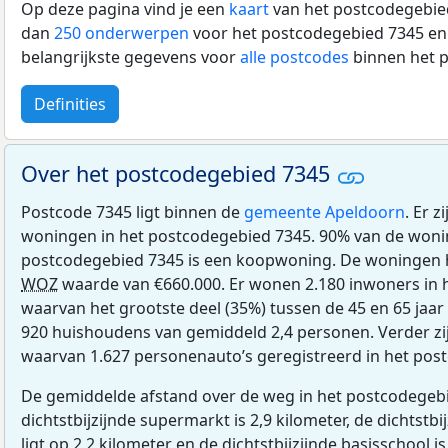
Op deze pagina vind je een
kaart
van het postcodegebied
dan
250 onderwerpen
voor het postcodegebied 7345 en 
belangrijkste gegevens voor
alle postcodes
binnen het 
Definities
Over het postcodegebied 7345
Postcode 7345 ligt binnen de
gemeente Apeldoorn
. Er 
woningen in het postcodegebied 7345. 90% van de woni
postcodegebied 7345 is een koopwoning. De woningen
WOZ
waarde van €660.000. Er wonen 2.180 inwoners in 
waarvan het grootste deel (35%) tussen de 45 en 65 jaar 
920 huishoudens van gemiddeld 2,4 personen. Verder zij
waarvan 1.627 personenauto’s geregistreerd in het pos
De gemiddelde afstand over de weg in het postcodegebi
dichtstbijzijnde supermarkt is 2,9 kilometer, de dichtstbi
ligt op 2,2 kilometer en de dichtstbijzijnde basisschool is