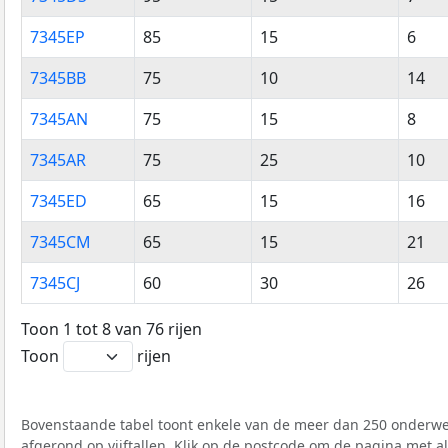
7345EP
85
15
6
7345BB
75
10
14
7345AN
75
15
8
7345AR
75
25
10
7345ED
65
15
16
7345CM
65
15
21
7345CJ
60
30
26
Toon 1 tot 8 van 76 rijen
Toon
rijen
Bovenstaande tabel toont enkele van de meer dan 250 onderwer
afgerond op vijftallen. Klik op de postcode om de pagina met a