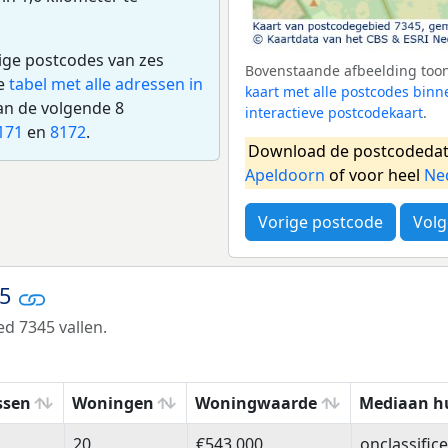
dige postcodes van zes
Bovenstaande afbeelding toont
de
tabel met alle adressen in
kaart met alle postcodes bin
an de volgende 8
interactieve postcodekaart
.
171
en
8172
.
Download de postcodedat
Apeldoorn
of voor heel
Ne
Vorige postcode
Volg
45
d 7345 vallen.
ssen
Woningen
Woningwaarde
Mediaan h
ssen
Woningen
Woningwaarde
Mediaan h
20
€543.000
onclassific