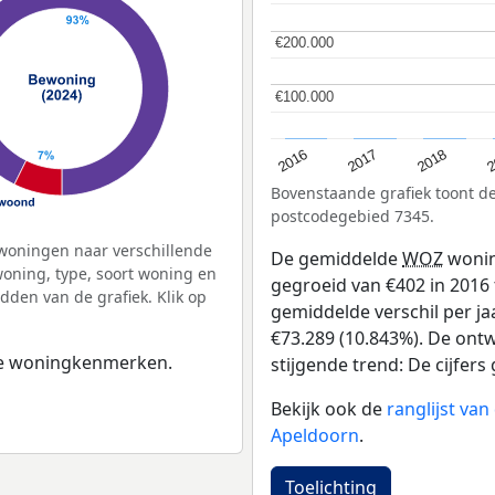
€200.000
€200.000
€100.000
€100.000
2
2016
2018
2017
Bovenstaande grafiek toont 
postcodegebied 7345.
woningen naar verschillende
De gemiddelde
WOZ
wonin
ning, type, soort woning en
gegroeid van €402 in 2016 
dden van de grafiek. Klik op
gemiddelde verschil per ja
€73.289 (10.843%). De ontw
 de woningkenmerken.
stijgende trend: De cijfers 
Bekijk ook de
ranglijst va
Apeldoorn
.
Toelichting