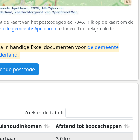
 de kaart van het postcodegebied 7345. Klik op de kaart om de
nen de gemeente Apeldoorn
te tonen. Tip: bekijk ook de
a in handige Excel documenten voor
de gemeente
derland
.
ende postcode
Zoek in de tabel:
uishoudinkomen
Afstand tot boodschappen
uishoudinkomen
Afstand tot boodschappen
eerbaar
3,0 km