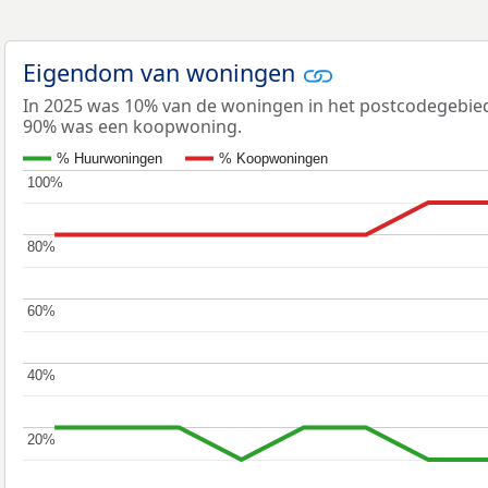
Eigendom van woningen
In 2025 was 10% van de woningen in het postcodegebi
90% was een koopwoning.
% Huurwoningen
% Koopwoningen
100%
100%
80%
80%
60%
60%
40%
40%
20%
20%