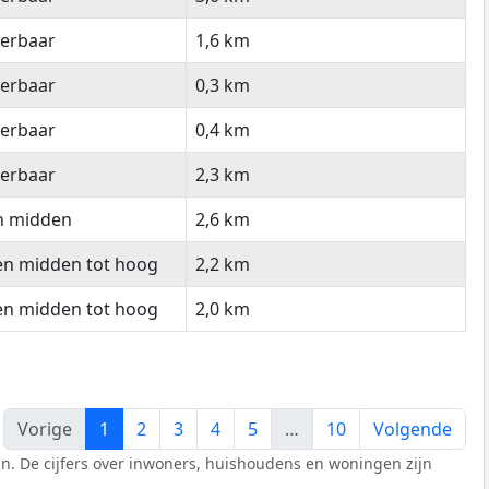
eerbaar
1,6 km
eerbaar
0,3 km
eerbaar
0,4 km
eerbaar
2,3 km
n midden
2,6 km
en midden tot hoog
2,2 km
en midden tot hoog
2,0 km
Vorige
1
2
3
4
5
…
10
Volgende
n. De cijfers over inwoners, huishoudens en woningen zijn