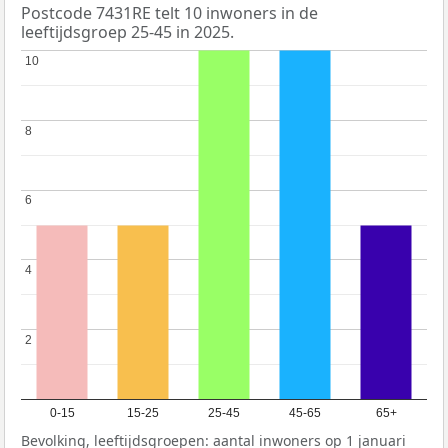
Postcode 7431RE telt 10 inwoners in de
leeftijdsgroep 25-45 in 2025.
10
10
8
8
6
6
4
4
2
2
0-15
15-25
25-45
45-65
65+
Bevolking, leeftijdsgroepen: aantal inwoners op 1 januari