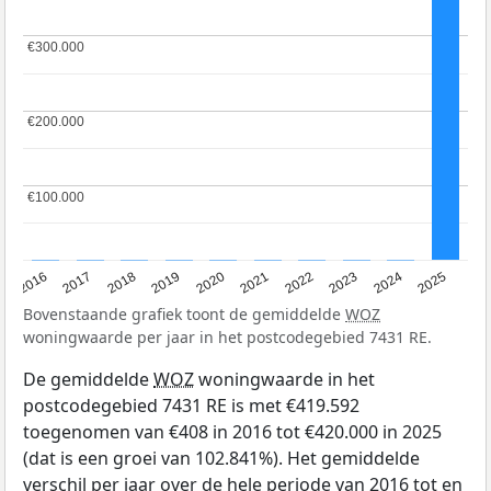
€300.000
€300.000
€200.000
€200.000
€100.000
€100.000
2016
2017
2018
2019
2020
2021
2022
2023
2024
2025
Bovenstaande grafiek toont de gemiddelde
WOZ
woningwaarde per jaar in het postcodegebied 7431 RE.
De gemiddelde
WOZ
woningwaarde in het
postcodegebied 7431 RE is met €419.592
toegenomen van €408 in 2016 tot €420.000 in 2025
(dat is een groei van 102.841%). Het gemiddelde
verschil per jaar over de hele periode van 2016 tot en