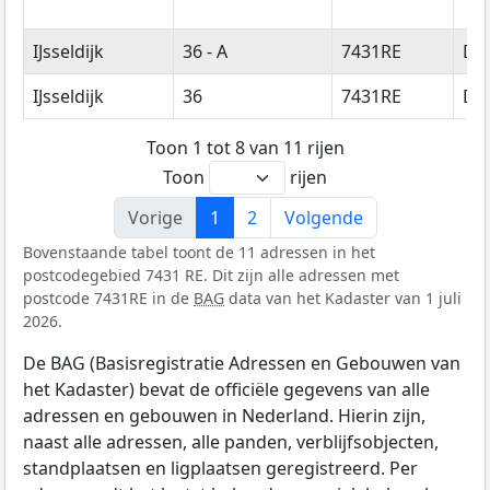
IJsseldijk
36 - A
7431RE
Di
IJsseldijk
36
7431RE
Di
Toon 1 tot 8 van 11 rijen
Toon
rijen
Vorige
1
2
Volgende
Bovenstaande tabel toont de 11 adressen in het
postcodegebied 7431 RE. Dit zijn alle adressen met
postcode 7431RE in de
BAG
data van het Kadaster van 1 juli
2026.
De BAG (Basisregistratie Adressen en Gebouwen van
het Kadaster) bevat de officiële gegevens van alle
adressen en gebouwen in Nederland. Hierin zijn,
naast alle adressen, alle panden, verblijfsobjecten,
standplaatsen en ligplaatsen geregistreerd. Per