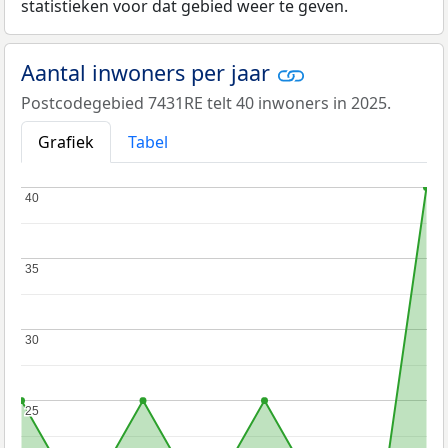
statistieken voor dat gebied weer te geven.
Aantal inwoners per jaar
Postcodegebied 7431RE telt 40 inwoners in 2025.
Grafiek
Tabel
40
40
35
35
30
30
25
25