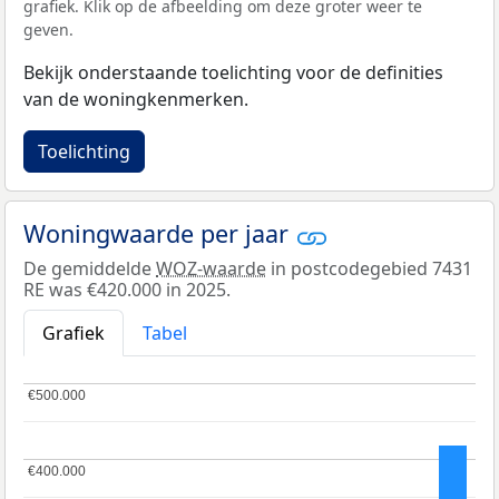
grafiek. Klik op de afbeelding om deze groter weer te
geven.
Bekijk onderstaande toelichting voor de definities
van de woningkenmerken.
Toelichting
Woningwaarde per jaar
De gemiddelde
WOZ-waarde
in postcodegebied 7431
RE was €420.000 in 2025.
Grafiek
Tabel
€500.000
€500.000
€400.000
€400.000