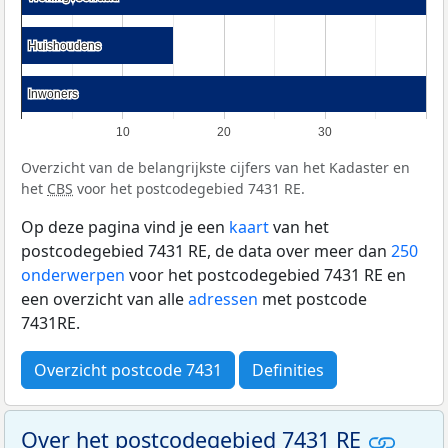
Huishoudens
Huishoudens
Inwoners
Inwoners
10
20
30
Overzicht van de belangrijkste cijfers van het Kadaster en
het
CBS
voor het postcodegebied 7431 RE.
Op deze pagina vind je een
kaart
van het
postcodegebied 7431 RE, de data over meer dan
250
onderwerpen
voor het postcodegebied 7431 RE en
een overzicht van alle
adressen
met postcode
7431RE.
Overzicht postcode 7431
Definities
Over het postcodegebied 7431 RE