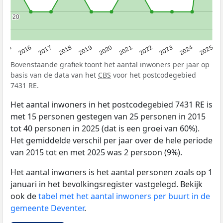
20
20
2015
2016
2017
2018
2019
2020
2021
2022
2023
2024
2025
Bovenstaande grafiek toont het aantal inwoners per jaar op
basis van de data van het
CBS
voor het postcodegebied
7431 RE.
Het aantal inwoners in het postcodegebied 7431 RE is
met 15 personen gestegen van 25 personen in 2015
tot 40 personen in 2025 (dat is een groei van 60%).
Het gemiddelde verschil per jaar over de hele periode
van 2015 tot en met 2025 was 2 persoon (9%).
Het aantal inwoners is het aantal personen zoals op 1
januari in het bevolkingsregister vastgelegd. Bekijk
ook de
tabel met het aantal inwoners per buurt in de
gemeente Deventer
.