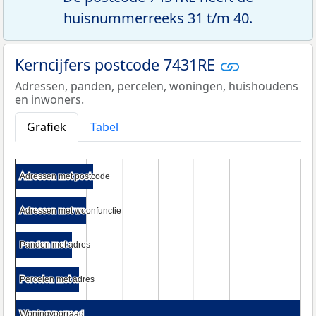
huisnummerreeks 31 t/m 40.
Kerncijfers postcode 7431RE
Adressen, panden, percelen, woningen, huishoudens
en inwoners.
Grafiek
Tabel
Adressen met postcode
Adressen met postcode
Adressen met woonfunctie
Adressen met woonfunctie
Panden met adres
Panden met adres
Percelen met adres
Percelen met adres
Woningvoorraad
Woningvoorraad