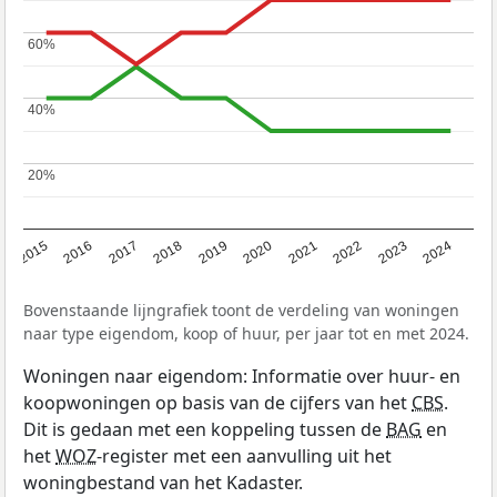
60%
60%
40%
40%
20%
20%
2015
2016
2017
2018
2019
2020
2021
2022
2023
2024
Bovenstaande lijngrafiek toont de verdeling van woningen
naar type eigendom, koop of huur, per jaar tot en met 2024.
Woningen naar eigendom: Informatie over huur- en
koopwoningen op basis van de cijfers van het
CBS
.
Dit is gedaan met een koppeling tussen de
BAG
en
het
WOZ
-register met een aanvulling uit het
woningbestand van het Kadaster.