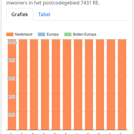
inwoners in het postcodegebied 7431 RE.
Grafiek
Tabel
Nederland
Europa
Buiten Europa
100%
100%
80%
80%
60%
60%
40%
40%
20%
20%