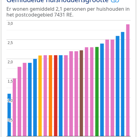
Er wonen gemiddeld 2,1 personen per huishouden in
het postcodegebied 7431 RE.
3,0
3,0
2,5
2,5
2,0
2,0
1,5
1,5
1,0
1,0
0,5
0,5