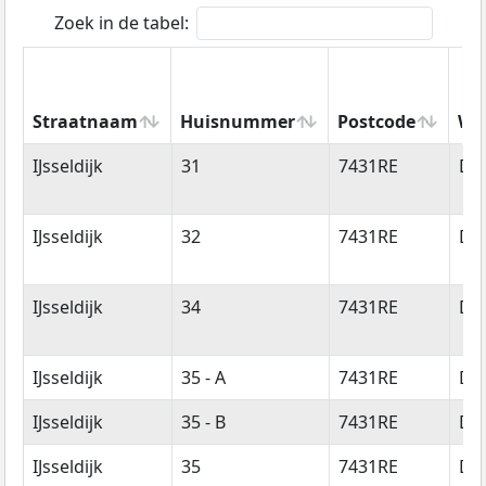
Zoek in de tabel:
Straatnaam
Huisnummer
Postcode
Wo
Straatnaam
Huisnummer
Postcode
Wo
IJsseldijk
31
7431RE
Di
IJsseldijk
32
7431RE
Di
IJsseldijk
34
7431RE
Di
IJsseldijk
35 - A
7431RE
Di
IJsseldijk
35 - B
7431RE
Di
IJsseldijk
35
7431RE
Di