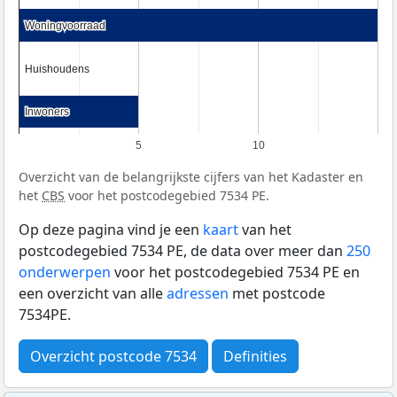
Woningvoorraad
Woningvoorraad
Huishoudens
Huishoudens
Inwoners
Inwoners
5
10
Overzicht van de belangrijkste cijfers van het Kadaster en
het
CBS
voor het postcodegebied 7534 PE.
Op deze pagina vind je een
kaart
van het
postcodegebied 7534 PE, de data over meer dan
250
onderwerpen
voor het postcodegebied 7534 PE en
een overzicht van alle
adressen
met postcode
7534PE.
Overzicht postcode 7534
Definities