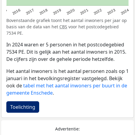
2015
2016
2017
2018
2019
2020
2021
2022
2023
2024
Bovenstaande grafiek toont het aantal inwoners per jaar op
basis van de data van het
CBS
voor het postcodegebied
7534 PE.
In 2024 waren er 5 personen in het postcodegebied
7534 PE. Dit is gelijk aan het aantal inwoners in 2015.
De cijfers zijn over de gehele periode hetzelfde.
Het aantal inwoners is het aantal personen zoals op 1
januari in het bevolkingsregister vastgelegd. Bekijk
ook de
tabel met het aantal inwoners per buurt in de
gemeente Enschede
.
Toelichting
Advertentie: