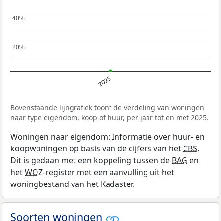
40%
40%
20%
20%
2025
Bovenstaande lijngrafiek toont de verdeling van woningen
naar type eigendom, koop of huur, per jaar tot en met 2025.
Woningen naar eigendom: Informatie over huur- en
koopwoningen op basis van de cijfers van het
CBS
.
Dit is gedaan met een koppeling tussen de
BAG
en
het
WOZ
-register met een aanvulling uit het
woningbestand van het Kadaster.
Soorten woningen