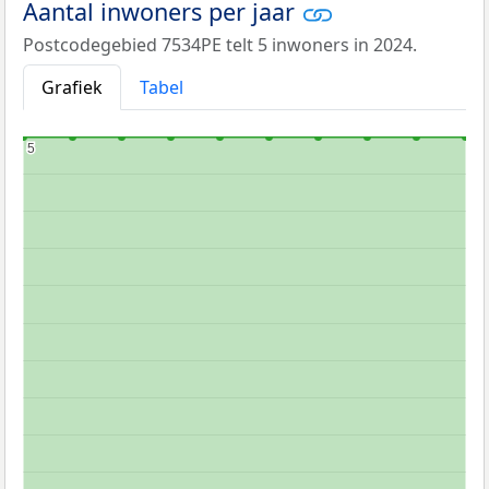
Aantal inwoners per jaar
Postcodegebied 7534PE telt 5 inwoners in 2024.
Grafiek
Tabel
5
5