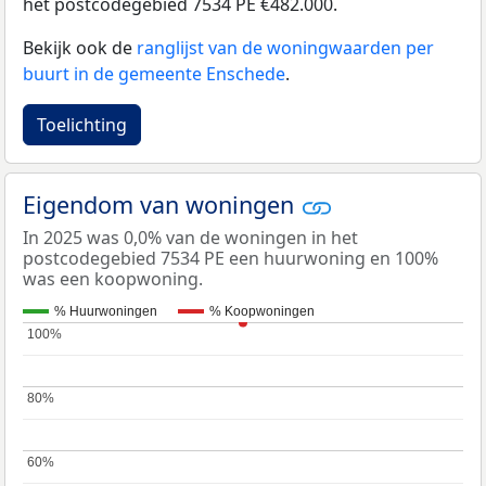
het postcodegebied 7534 PE €482.000.
Bekijk ook de
ranglijst van de woningwaarden per
buurt in de gemeente Enschede
.
Toelichting
Eigendom van woningen
In 2025 was 0,0% van de woningen in het
postcodegebied 7534 PE een huurwoning en 100%
was een koopwoning.
% Huurwoningen
% Koopwoningen
100%
100%
80%
80%
60%
60%