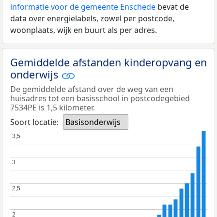
informatie voor de gemeente Enschede
bevat de
data over energielabels, zowel per postcode,
woonplaats, wijk en buurt als per adres.
Gemiddelde afstanden kinderopvang en
onderwijs
De gemiddelde afstand over de weg van een
huisadres tot een basisschool in postcodegebied
7534PE is 1,5 kilometer.
Soort locatie:
Basisonderwijs
3,5
3,5
3
3
2,5
2,5
2
2