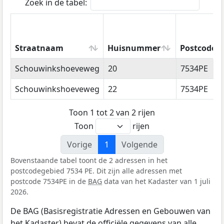
Zoek in de tabel:
Straatnaam
Huisnummer
Postcode
Straatnaam
Huisnummer
Postcode
Schouwinkshoeveweg
20
7534PE
Schouwinkshoeveweg
22
7534PE
Toon 1 tot 2 van 2 rijen
Toon
rijen
Vorige
1
Volgende
Bovenstaande tabel toont de 2 adressen in het
postcodegebied 7534 PE. Dit zijn alle adressen met
postcode 7534PE in de
BAG
data van het Kadaster van 1 juli
2026.
De BAG (Basisregistratie Adressen en Gebouwen van
het Kadaster) bevat de officiële gegevens van alle