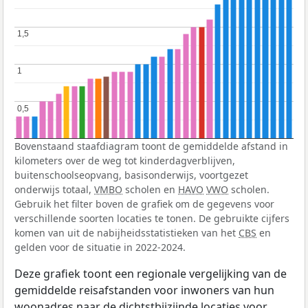
1,5
1,5
1
1
0,5
0,5
Bovenstaand staafdiagram toont de gemiddelde afstand in
kilometers over de weg tot kinderdagverblijven,
buitenschoolseopvang, basisonderwijs, voortgezet
onderwijs totaal,
VMBO
scholen en
HAVO
VWO
scholen.
Gebruik het filter boven de grafiek om de gegevens voor
verschillende soorten locaties te tonen. De gebruikte cijfers
komen van uit de nabijheidsstatistieken van het
CBS
en
gelden voor de situatie in 2022-2024.
Deze grafiek toont een regionale vergelijking van de
gemiddelde reisafstanden voor inwoners van hun
woonadres naar de dichtstbijzijnde locaties voor