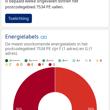
is bepaald welke ongevallen binnen het
postcodegebied 7534 PE vallen.
Toelichting
Energielabels
De meest voorkomende energielabels in het
postcodegebied 7534 PE zijn F (1 adres) en G (1
adres).
A+++++
A++++
A+++
A++
A+
A
B
C
D
E
F
G
50%
50%