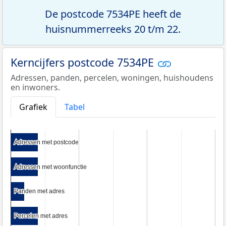
De postcode 7534PE heeft de
huisnummerreeks 20 t/m 22.
Kerncijfers postcode 7534PE
Adressen, panden, percelen, woningen, huishoudens
en inwoners.
Grafiek
Tabel
Adressen met postcode
Adressen met postcode
Adressen met woonfunctie
Adressen met woonfunctie
Panden met adres
Panden met adres
Percelen met adres
Percelen met adres