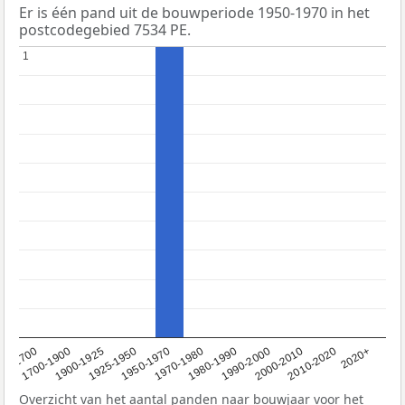
Er is één pand uit de bouwperiode 1950-1970 in het
postcodegebied 7534 PE.
1
1
1950-1970
1990-2000
1900-1925
2020+
1970-1980
<1700
2000-2010
1925-1950
1980-1990
1700-1900
2010-2020
Overzicht van het aantal panden naar bouwjaar voor het