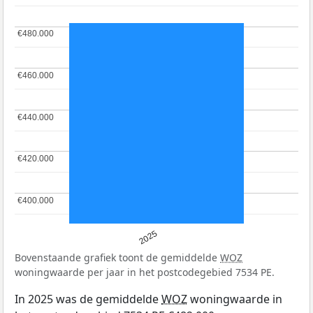
€480.000
€480.000
€460.000
€460.000
€440.000
€440.000
€420.000
€420.000
€400.000
€400.000
2025
Bovenstaande grafiek toont de gemiddelde
WOZ
woningwaarde per jaar in het postcodegebied 7534 PE.
In 2025 was de gemiddelde
WOZ
woningwaarde in