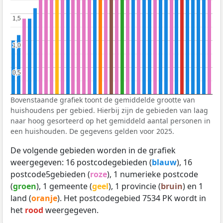
1,5
1,5
1,0
1,0
0,5
0,5
Bovenstaande grafiek toont de gemiddelde grootte van
huishoudens per gebied. Hierbij zijn de gebieden van laag
naar hoog gesorteerd op het gemiddeld aantal personen in
een huishouden. De gegevens gelden voor 2025.
De volgende gebieden worden in de grafiek
weergegeven: 16 postcodegebieden (
blauw
), 16
postcode5gebieden (
roze
), 1 numerieke postcode
(
groen
), 1 gemeente (
geel
), 1 provincie (
bruin
) en 1
land (
oranje
). Het postcodegebied 7534 PK wordt in
het
rood
weergegeven.