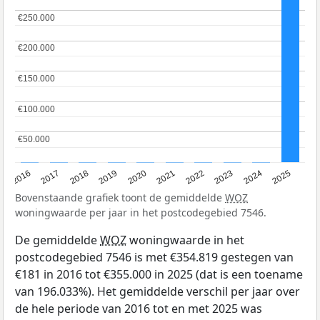
€250.000
€250.000
€200.000
€200.000
€150.000
€150.000
€100.000
€100.000
€50.000
€50.000
2016
2017
2018
2019
2020
2021
2022
2023
2024
2025
Bovenstaande grafiek toont de gemiddelde
WOZ
woningwaarde per jaar in het postcodegebied 7546.
De gemiddelde
WOZ
woningwaarde in het
postcodegebied 7546 is met €354.819 gestegen van
€181 in 2016 tot €355.000 in 2025 (dat is een toename
van 196.033%). Het gemiddelde verschil per jaar over
de hele periode van 2016 tot en met 2025 was