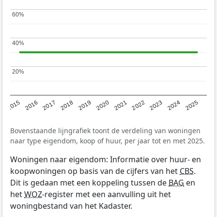
60%
60%
40%
40%
20%
20%
2019
2022
2025
2017
2020
2023
2015
2018
2021
2024
2016
Bovenstaande lijngrafiek toont de verdeling van woningen
naar type eigendom, koop of huur, per jaar tot en met 2025.
Woningen naar eigendom: Informatie over huur- en
koopwoningen op basis van de cijfers van het
CBS
.
Dit is gedaan met een koppeling tussen de
BAG
en
het
WOZ
-register met een aanvulling uit het
woningbestand van het Kadaster.