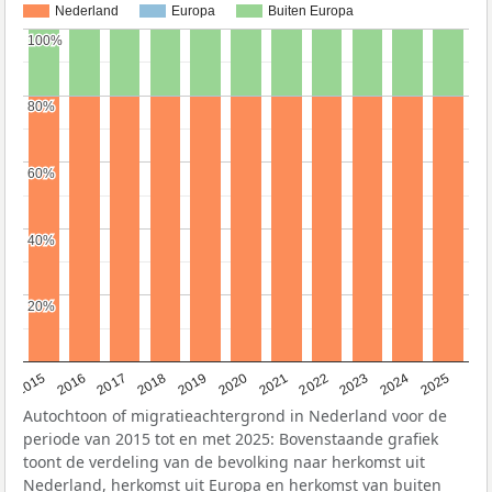
Nederland
Europa
Buiten Europa
100%
100%
80%
80%
60%
60%
40%
40%
20%
20%
2019
2022
2017
2025
2020
2015
2023
2018
2021
2016
2024
Autochtoon of migratieachtergrond in Nederland voor de
periode van 2015 tot en met 2025: Bovenstaande grafiek
toont de verdeling van de bevolking naar herkomst uit
Nederland, herkomst uit Europa en herkomst van buiten