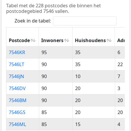
Tabel met de 228 postcodes die binnen het
postcodegebied 7546 vallen.
Zoek in de tabel:
Postcode
Inwoners
Huishoudens
Adres
Postcode
Inwoners
Huishoudens
Adres
7546KR
95
35
6
7546LT
90
35
22
7546JN
90
10
7
7546DV
90
20
3
7546BM
90
20
20
7546GS
85
20
20
7546ML
85
15
4