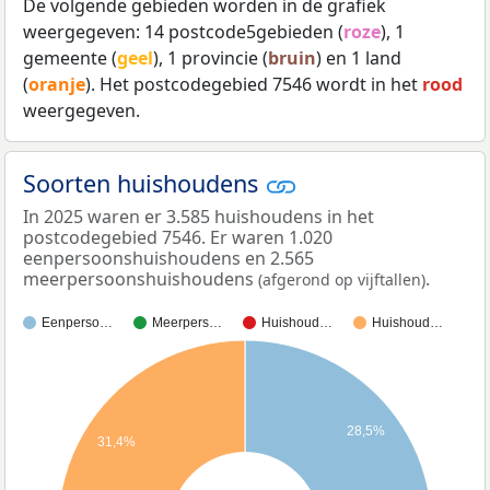
De volgende gebieden worden in de grafiek
weergegeven: 14 postcode5gebieden (
roze
), 1
gemeente (
geel
), 1 provincie (
bruin
) en 1 land
(
oranje
). Het postcodegebied 7546 wordt in het
rood
weergegeven.
Soorten huishoudens
In 2025 waren er 3.585 huishoudens in het
postcodegebied 7546. Er waren 1.020
eenpersoonshuishoudens en 2.565
meerpersoonshuishoudens
.
(afgerond op vijftallen)
Eenperso…
Meerpers…
Huishoud…
Huishoud…
28,5%
31,4%