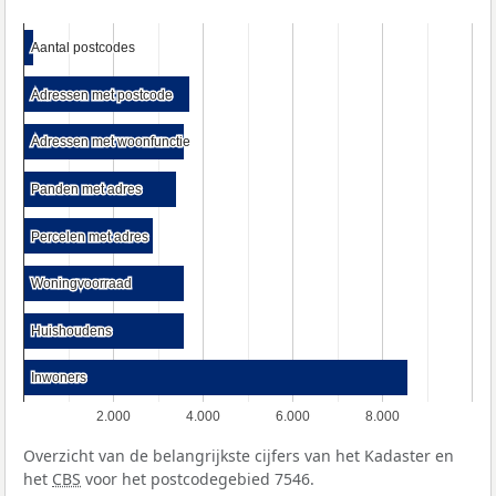
Aantal postcodes
Aantal postcodes
Adressen met postcode
Adressen met postcode
Adressen met woonfunctie
Adressen met woonfunctie
Panden met adres
Panden met adres
Percelen met adres
Percelen met adres
Woningvoorraad
Woningvoorraad
Huishoudens
Huishoudens
Inwoners
Inwoners
2.000
4.000
6.000
8.000
Overzicht van de belangrijkste cijfers van het Kadaster en
het
CBS
voor het postcodegebied 7546.