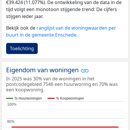
€39.424 (11.077%). De ontwikkeling van de data in de
tijd volgt een monotoon stijgende trend: De cijfers
stijgen ieder jaar.
Bekijk ook de
ranglijst van de woningwaarden per
buurt in de gemeente Enschede
.
Toelichting
Eigendom van woningen
In 2025 was 30% van de woningen in het
postcodegebied 7546 een huurwoning en 70% was
een koopwoning.
% Huurwoningen
% Koopwoningen
100%
100%
80%
80%