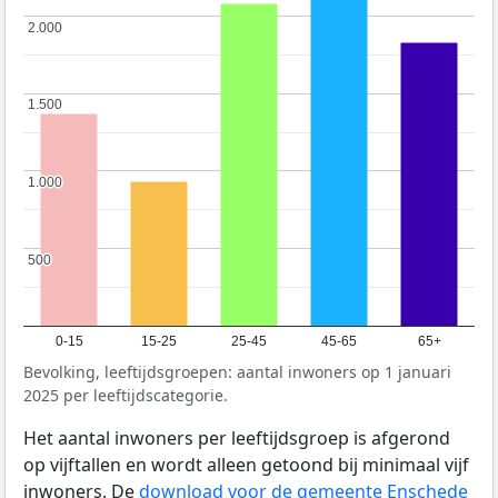
2.000
2.000
1.500
1.500
1.000
1.000
500
500
0-15
15-25
25-45
45-65
65+
Bevolking, leeftijdsgroepen: aantal inwoners op 1 januari
2025 per leeftijdscategorie.
Het aantal inwoners per leeftijdsgroep is afgerond
op vijftallen en wordt alleen getoond bij minimaal vijf
inwoners. De
download voor de gemeente Enschede