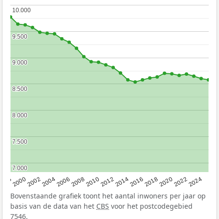
10.000
10.000
9.500
9.500
9.000
9.000
8.500
8.500
8.000
8.000
7.500
7.500
7.000
7.000
1998
2000
2002
2004
2006
2008
2010
2012
2014
2016
2018
2020
2022
2024
Bovenstaande grafiek toont het aantal inwoners per jaar op
basis van de data van het
CBS
voor het postcodegebied
7546.