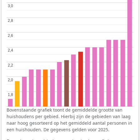
3,0
3,0
2,8
2,8
2,6
2,6
2,4
2,4
2,2
2,2
2,0
2,0
1,8
1,8
Bovenstaande grafiek toont de gemiddelde grootte van
huishoudens per gebied. Hierbij zijn de gebieden van laag
naar hoog gesorteerd op het gemiddeld aantal personen in
een huishouden. De gegevens gelden voor 2025.