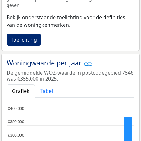
geven.
Bekijk onderstaande toelichting voor de definities
van de woningkenmerken.
Toelichting
Woningwaarde per jaar
De gemiddelde
WOZ-waarde
in postcodegebied 7546
was €355.000 in 2025.
Grafiek
Tabel
€400.000
€400.000
€350.000
€350.000
€300.000
€300.000