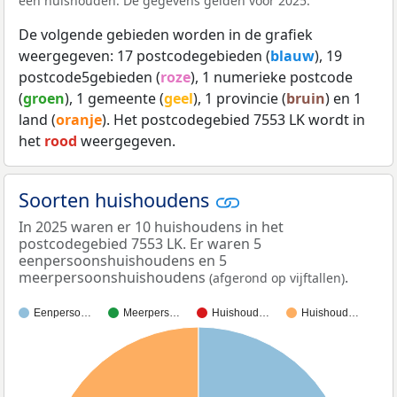
een huishouden. De gegevens gelden voor 2025.
De volgende gebieden worden in de grafiek
weergegeven: 17 postcodegebieden (
blauw
), 19
postcode5gebieden (
roze
), 1 numerieke postcode
(
groen
), 1 gemeente (
geel
), 1 provincie (
bruin
) en 1
land (
oranje
). Het postcodegebied 7553 LK wordt in
het
rood
weergegeven.
Soorten huishoudens
In 2025 waren er 10 huishoudens in het
postcodegebied 7553 LK. Er waren 5
eenpersoonshuishoudens en 5
meerpersoonshuishoudens
.
(afgerond op vijftallen)
Eenperso…
Meerpers…
Huishoud…
Huishoud…