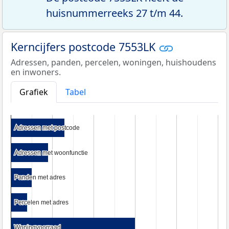
huisnummerreeks 27 t/m 44.
Kerncijfers postcode 7553LK
Adressen, panden, percelen, woningen, huishoudens
en inwoners.
Grafiek
Tabel
Adressen met postcode
Adressen met postcode
Adressen met woonfunctie
Adressen met woonfunctie
Panden met adres
Panden met adres
Percelen met adres
Percelen met adres
Woningvoorraad
Woningvoorraad