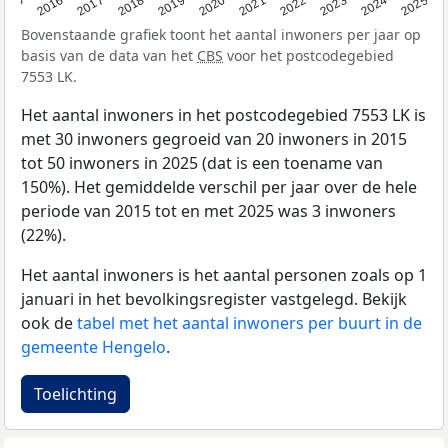
2015
2016
2017
2018
2019
2020
2021
2022
2023
2024
2025
Bovenstaande grafiek toont het aantal inwoners per jaar op
basis van de data van het
CBS
voor het postcodegebied
7553 LK.
Het aantal inwoners in het postcodegebied 7553 LK is
met 30 inwoners gegroeid van 20 inwoners in 2015
tot 50 inwoners in 2025 (dat is een toename van
150%). Het gemiddelde verschil per jaar over de hele
periode van 2015 tot en met 2025 was 3 inwoners
(22%).
Het aantal inwoners is het aantal personen zoals op 1
januari in het bevolkingsregister vastgelegd. Bekijk
ook de
tabel met het aantal inwoners per buurt in de
gemeente Hengelo
.
Toelichting