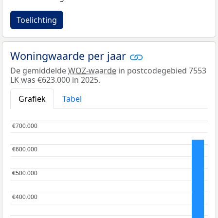
Toelichting
Woningwaarde per jaar
De gemiddelde
WOZ-waarde
in postcodegebied 7553
LK was €623.000 in 2025.
Grafiek
Tabel
€700.000
€700.000
€600.000
€600.000
€500.000
€500.000
€400.000
€400.000