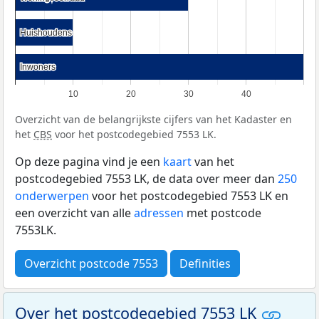
Huishoudens
Huishoudens
Inwoners
Inwoners
10
20
30
40
Overzicht van de belangrijkste cijfers van het Kadaster en
het
CBS
voor het postcodegebied 7553 LK.
Op deze pagina vind je een
kaart
van het
postcodegebied 7553 LK, de data over meer dan
250
onderwerpen
voor het postcodegebied 7553 LK en
een overzicht van alle
adressen
met postcode
7553LK.
Overzicht postcode 7553
Definities
Over het postcodegebied 7553 LK