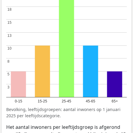
18
18
15
15
13
13
10
10
8
8
5
5
3
3
0-15
15-25
25-45
45-65
65+
Bevolking, leeftijdsgroepen: aantal inwoners op 1 januari
2025 per leeftijdscategorie.
Het aantal inwoners per leeftijdsgroep is afgerond