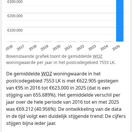
€300.000
€300.000
€200.000
€200.000
€100.000
€100.000
2016
2017
2018
2019
2020
2021
2022
2023
2024
2025
Bovenstaande grafiek toont de gemiddelde
WOZ
woningwaarde per jaar in het postcodegebied 7553 LK.
De gemiddelde
WOZ
woningwaarde in het
postcodegebied 7553 LK is met €622.905 gestegen
van €95 in 2016 tot €623.000 in 2025 (dat is een
stijging van 655.689%). Het gemiddelde verschil per
jaar over de hele periode van 2016 tot en met 2025
was €69.212 (40.956%). De ontwikkeling van de data
in de tijd volgt een duidelijk stijgende trend: De cijfers
stijgen bijna ieder jaar.