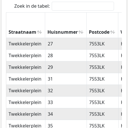
Zoek in de tabel:
Straatnaam
Huisnummer
Postcode
Wo
Straatnaam
Huisnummer
Postcode
Wo
Twekkelerplein
27
7553LK
He
Twekkelerplein
28
7553LK
He
Twekkelerplein
29
7553LK
He
Twekkelerplein
31
7553LK
He
Twekkelerplein
32
7553LK
He
Twekkelerplein
33
7553LK
He
Twekkelerplein
34
7553LK
He
Twekkelerplein
35
7553LK
He