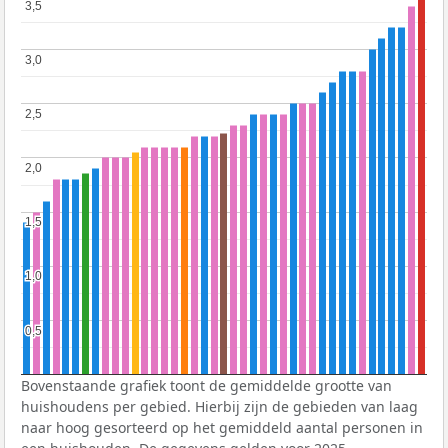
3,5
3,5
3,0
3,0
2,5
2,5
2,0
2,0
1,5
1,5
1,0
1,0
0,5
0,5
Bovenstaande grafiek toont de gemiddelde grootte van
huishoudens per gebied. Hierbij zijn de gebieden van laag
naar hoog gesorteerd op het gemiddeld aantal personen in