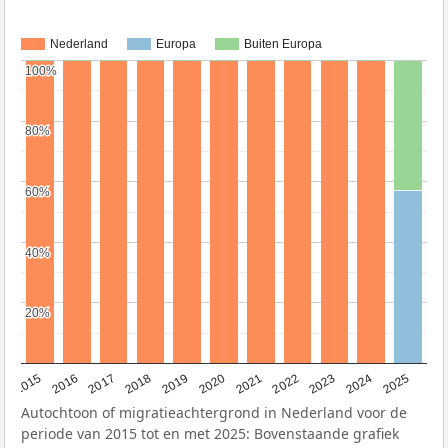
Nederland
Europa
Buiten Europa
100%
100%
80%
80%
60%
60%
40%
40%
20%
20%
2019
2022
2017
2025
2020
2015
2023
2018
2021
2016
2024
Autochtoon of migratieachtergrond in Nederland voor de
periode van 2015 tot en met 2025: Bovenstaande grafiek