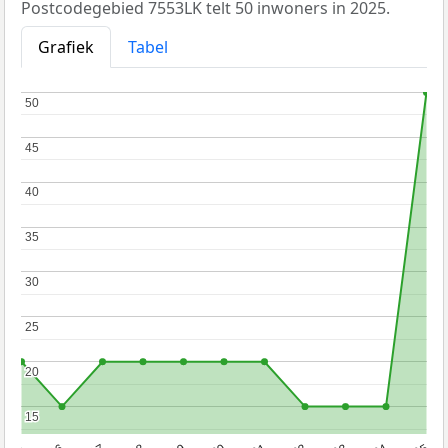
Postcodegebied 7553LK telt 50 inwoners in 2025.
Grafiek
Tabel
50
50
45
45
40
40
35
35
30
30
25
25
20
20
15
15