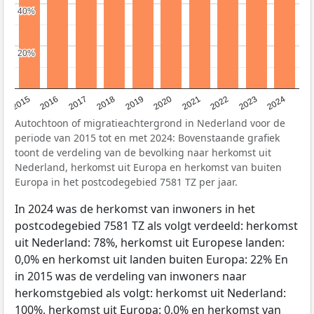
40%
40%
20%
20%
2015
2016
2017
2018
2019
2020
2021
2022
2023
2024
Autochtoon of migratieachtergrond in Nederland voor de
periode van 2015 tot en met 2024: Bovenstaande grafiek
toont de verdeling van de bevolking naar herkomst uit
Nederland, herkomst uit Europa en herkomst van buiten
Europa in het postcodegebied 7581 TZ per jaar.
In 2024 was de herkomst van inwoners in het
postcodegebied 7581 TZ als volgt verdeeld: herkomst
uit Nederland: 78%, herkomst uit Europese landen:
0,0% en herkomst uit landen buiten Europa: 22% En
in 2015 was de verdeling van inwoners naar
herkomstgebied als volgt: herkomst uit Nederland:
100%, herkomst uit Europa: 0,0% en herkomst van