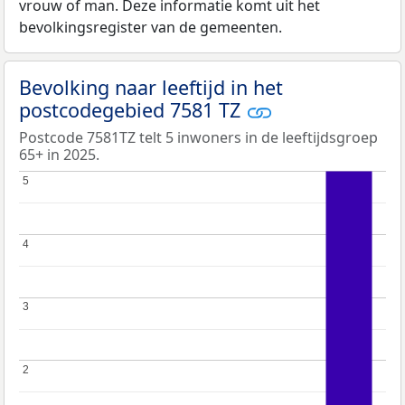
vrouw of man. Deze informatie komt uit het
bevolkingsregister van de gemeenten.
Bevolking naar leeftijd in het
postcodegebied 7581 TZ
Postcode 7581TZ telt 5 inwoners in de leeftijdsgroep
65+ in 2025.
5
5
4
4
3
3
2
2