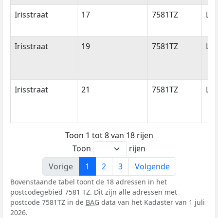
Irisstraat
17
7581TZ
Los
Irisstraat
19
7581TZ
Los
Irisstraat
21
7581TZ
Los
Toon 1 tot 8 van 18 rijen
Toon
rijen
Vorige
1
2
3
Volgende
Bovenstaande tabel toont de 18 adressen in het
postcodegebied 7581 TZ. Dit zijn alle adressen met
postcode 7581TZ in de
BAG
data van het Kadaster van 1 juli
2026.