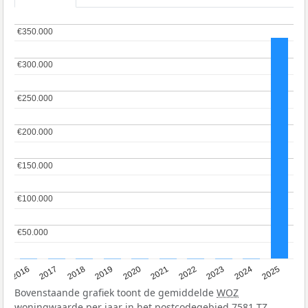
€350.000
€350.000
€300.000
€300.000
€250.000
€250.000
€200.000
€200.000
€150.000
€150.000
€100.000
€100.000
€50.000
€50.000
2016
2017
2018
2019
2020
2021
2022
2023
2024
2025
Bovenstaande grafiek toont de gemiddelde
WOZ
woningwaarde per jaar in het postcodegebied 7581 TZ.