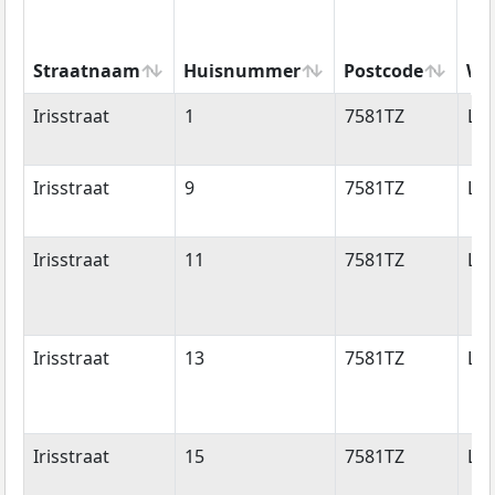
Straatnaam
Huisnummer
Postcode
Wo
Straatnaam
Huisnummer
Postcode
Wo
Irisstraat
1
7581TZ
Los
Irisstraat
9
7581TZ
Los
Irisstraat
11
7581TZ
Los
Irisstraat
13
7581TZ
Los
Irisstraat
15
7581TZ
Los