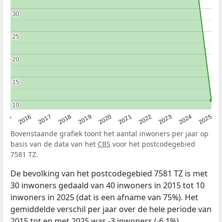
30
30
25
25
20
20
15
15
10
10
2015
2016
2017
2018
2019
2020
2021
2022
2023
2024
2025
Bovenstaande grafiek toont het aantal inwoners per jaar op
basis van de data van het
CBS
voor het postcodegebied
7581 TZ.
De bevolking van het postcodegebied 7581 TZ is met
30 inwoners gedaald van 40 inwoners in 2015 tot 10
inwoners in 2025 (dat is een afname van 75%). Het
gemiddelde verschil per jaar over de hele periode van
2015 tot en met 2025 was -3 inwoners (-6,1%).