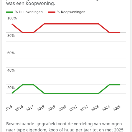
was een koopwoning.
% Huurwoningen
% Koopwoningen
100%
100%
80%
80%
60%
60%
40%
40%
20%
20%
2019
2022
2025
2017
2020
2023
2015
2018
2021
2024
2016
Bovenstaande lijngrafiek toont de verdeling van woningen
naar type eigendom, koop of huur, per jaar tot en met 2025.