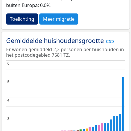
buiten Europa: 0,0%.
Toelichting
Meer migratie
Gemiddelde huishoudensgrootte
Er wonen gemiddeld 2,2 personen per huishouden in
het postcodegebied 7581 TZ.
6
6
5
5
4
4
3
3