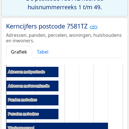
huisnummerreeks 1 t/m 49.
Kerncijfers postcode 7581TZ
Adressen, panden, percelen, woningen, huishoudens
en inwoners.
Grafiek
Tabel
Adressen met postcode
Adressen met postcode
Adressen met woonfunctie
Adressen met woonfunctie
Panden met adres
Panden met adres
Percelen met adres
Percelen met adres
Woningvoorraad
Woningvoorraad