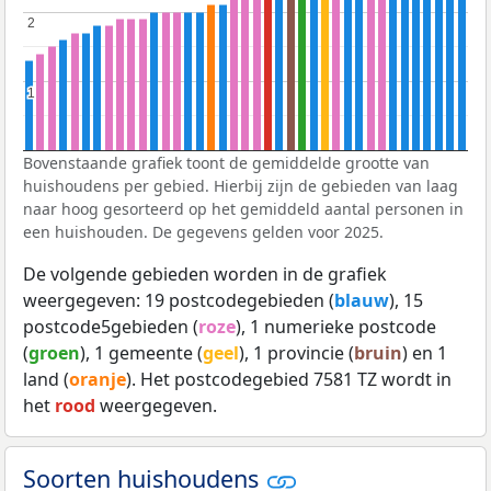
2
2
1
1
Bovenstaande grafiek toont de gemiddelde grootte van
huishoudens per gebied. Hierbij zijn de gebieden van laag
naar hoog gesorteerd op het gemiddeld aantal personen in
een huishouden. De gegevens gelden voor 2025.
De volgende gebieden worden in de grafiek
weergegeven: 19 postcodegebieden (
blauw
), 15
postcode5gebieden (
roze
), 1 numerieke postcode
(
groen
), 1 gemeente (
geel
), 1 provincie (
bruin
) en 1
land (
oranje
). Het postcodegebied 7581 TZ wordt in
het
rood
weergegeven.
Soorten huishoudens