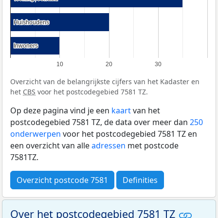
Huishoudens
Huishoudens
Inwoners
Inwoners
10
20
30
Overzicht van de belangrijkste cijfers van het Kadaster en
het
CBS
voor het postcodegebied 7581 TZ.
Op deze pagina vind je een
kaart
van het
postcodegebied 7581 TZ, de data over meer dan
250
onderwerpen
voor het postcodegebied 7581 TZ en
een overzicht van alle
adressen
met postcode
7581TZ.
Overzicht postcode 7581
Definities
Over het postcodegebied 7581 TZ