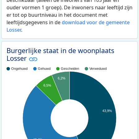
ouder vormen 1 groep). De inwoners naar leeftijd zijn
er tot op buurtniveau in het document met
leeftijdsgegevens in de
download voor de gemeente
Losser
.
Burgerlijke staat in de woonplaats
Losser
Ongehuwd
Gehuwd
Gescheiden
Verweduwd
6,2%
6,5%
43,9%