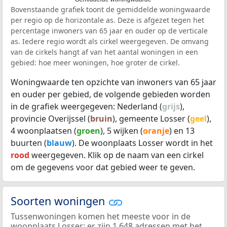
Bovenstaande grafiek toont de gemiddelde woningwaarde
per regio op de horizontale as. Deze is afgezet tegen het
percentage inwoners van 65 jaar en ouder op de verticale
as. Iedere regio wordt als cirkel weergegeven. De omvang
van de cirkels hangt af van het aantal woningen in een
gebied: hoe meer woningen, hoe groter de cirkel.
Woningwaarde ten opzichte van inwoners van 65 jaar
en ouder per gebied, de volgende gebieden worden
in de grafiek weergegeven: Nederland (
grijs
),
provincie Overijssel (
bruin
), gemeente Losser (
geel
),
4 woonplaatsen (
groen
), 5 wijken (
oranje
) en 13
buurten (
blauw
). De woonplaats Losser wordt in het
rood
weergegeven. Klik op de naam van een cirkel
om de gegevens voor dat gebied weer te geven.
Soorten woningen
Tussenwoningen komen het meeste voor in de
woonplaats Losser: er zijn 1.648 adressen met het