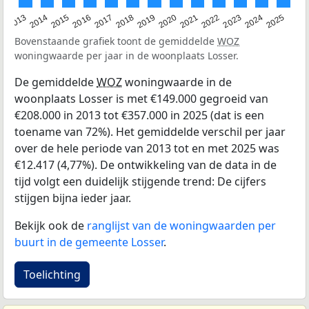
2015
2021
2014
2020
2013
2019
2025
2018
2024
2017
2023
2016
2022
Bovenstaande grafiek toont de gemiddelde
WOZ
woningwaarde per jaar in de woonplaats Losser.
De gemiddelde
WOZ
woningwaarde in de
woonplaats Losser is met €149.000 gegroeid van
€208.000 in 2013 tot €357.000 in 2025 (dat is een
toename van 72%). Het gemiddelde verschil per jaar
over de hele periode van 2013 tot en met 2025 was
€12.417 (4,77%). De ontwikkeling van de data in de
tijd volgt een duidelijk stijgende trend: De cijfers
stijgen bijna ieder jaar.
Bekijk ook de
ranglijst van de woningwaarden per
buurt in de gemeente Losser
.
Toelichting