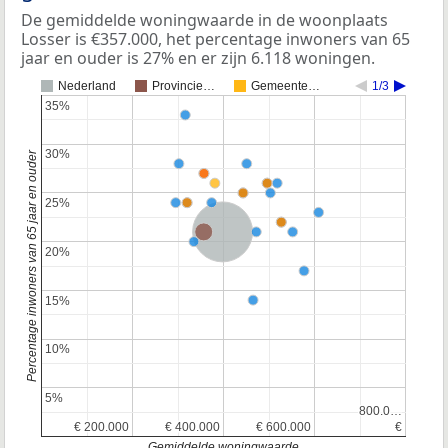
De gemiddelde woningwaarde in de woonplaats
Losser is €357.000, het percentage inwoners van 65
jaar en ouder is 27% en er zijn 6.118 woningen.
Nederland
Provincie…
Gemeente…
1/3
35%
35%
30%
30%
Percentage inwoners van 65 jaar en ouder
25%
25%
Nederland
20%
20%
15%
15%
10%
10%
5%
5%
800.0…
800.0…
€ 200.000
€ 200.000
€ 400.000
€ 400.000
€ 600.000
€ 600.000
€
€
Gemiddelde woningwaarde