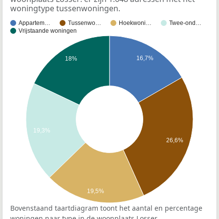
woningtype tussenwoningen.
Appartem…
Tussenwo…
Hoekwoni…
Twee-ond…
Vrijstaande woningen
16,7%
18%
19,3%
26,6%
19,5%
Bovenstaand taartdiagram toont het aantal en percentage
woningen naar type in de woonplaats Losser.