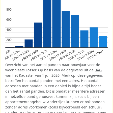
800
800
600
600
400
400
200
200
1950 tot 1970
1990 tot 2000
1900 tot 1925
2020 en later
1970 tot 1980
oor 1700
2000 tot 2010
1925 tot 1950
1980 tot 1990
1700 tot 1900
2010 tot 2020
Overzicht van het aantal panden naar bouwjaar voor de
woonplaats Losser. Op basis van de gegevens uit de
BAG
van het Kadaster van 1 juli 2026. Merk op: deze gegevens
betreffen het aantal panden met een adres. Het aantal
adressen met panden in een gebied is bijna altijd hoger
dan het aantal panden. Dit is omdat er meerdere adressen
in hetzelfde pand gehuisvest kunnen zijn, zoals bij een
appartementengebouw. Anderzijds kunnen er ook panden
zonder adres voorkomen (zoals bijvoorbeeld een schuur),
panden zonder adres zijn in deze telling niet meegenomen.