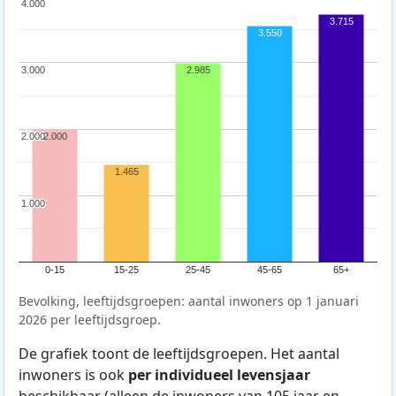
4.000
4.000
3.715
3.550
3.000
3.000
2.985
2.000
2.000
2.000
1.465
1.000
1.000
0-15
15-25
25-45
45-65
65+
Bevolking, leeftijdsgroepen: aantal inwoners op 1 januari
2026 per leeftijdsgroep.
De grafiek toont de leeftijdsgroepen. Het aantal
inwoners is ook
per individueel levensjaar
beschikbaar (alleen de inwoners van 105 jaar en