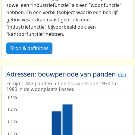
zowel een “industriefunctie” als een “woonfunctie”
hebben. En een verblijfsobject waarin een bedrijf
gehuisvest is kan naast gebruiksdoel
“industriefunctie” bijvoorbeeld ook een
“kantoorfunctie” hebben.
Bron & definities
Adressen: bouwperiode van panden
Er zijn 1.443 panden uit de bouwperiode 1970 tot
1980 in de woonplaats Losser.
1.600
1.600
1.400
1.400
1.200
1.200
1.000
1.000