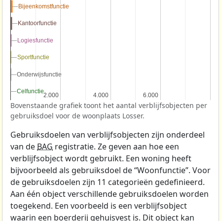
Bijeenkomstfunctie
Bijeenkomstfunctie
Kantoorfunctie
Kantoorfunctie
Logiesfunctie
Logiesfunctie
Sportfunctie
Sportfunctie
Onderwijsfunctie
Onderwijsfunctie
Celfunctie
Celfunctie
2.000
2.000
4.000
4.000
6.000
6.000
Bovenstaande grafiek toont het aantal verblijfsobjecten per
gebruiksdoel voor de woonplaats Losser.
Gebruiksdoelen van verblijfsobjecten zijn onderdeel
van de
BAG
registratie. Ze geven aan hoe een
verblijfsobject wordt gebruikt. Een woning heeft
bijvoorbeeld als gebruiksdoel de “Woonfunctie”. Voor
de gebruiksdoelen zijn 11 categorieën gedefinieerd.
Aan één object verschillende gebruiksdoelen worden
toegekend. Een voorbeeld is een verblijfsobject
waarin een boerderij gehuisvest is. Dit object kan