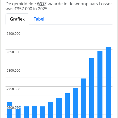
De gemiddelde
WOZ
waarde in de woonplaats Losser
was €357.000 in 2025.
Grafiek
Tabel
€400.000
€400.000
€350.000
€350.000
€300.000
€300.000
€250.000
€250.000
€200.000
€200.000