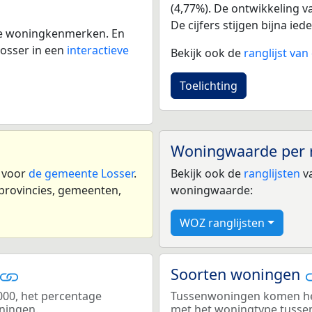
(4,77%). De ontwikkeling va
De cijfers stijgen bijna iede
 de woningkenmerken. En
osser in een
interactieve
Bekijk ook de
ranglijst va
Toelichting
Woningwaarde per 
n voor
de gemeente Losser
.
Bekijk ook de
ranglijsten
va
 provincies, gemeenten,
woningwaarde:
WOZ ranglijsten
Soorten woningen
000, het percentage
Tussenwoningen komen het 
oningen.
met het woningtype tuss