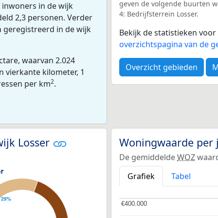
geven de volgende buurten wee
inwoners in de wijk
4: Bedrijfsterrein Losser.
deld 2,3 personen. Verder
 geregistreerd in de wijk
Bekijk de statistieken voo
overzichtspagina van de ge
ectare, waarvan 2.024
Overzicht gebieden
M
 vierkante kilometer, 1
2
dressen per km
.
ijk Losser
Woningwaarde per 
De gemiddelde
WOZ
waarde
Grafiek
Tabel
€400.000
€400.000