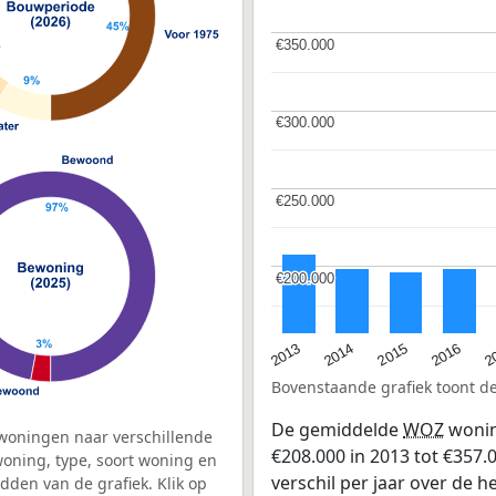
€350.000
€350.000
€300.000
€300.000
€250.000
€250.000
€200.000
€200.000
2015
2
2014
2016
2013
Bovenstaande grafiek toont 
De gemiddelde
WOZ
wonin
woningen naar verschillende
€208.000 in 2013 tot €357.0
ning, type, soort woning en
verschil per jaar over de 
dden van de grafiek. Klik op