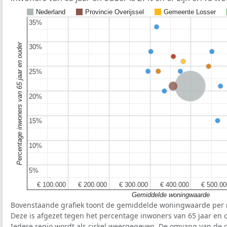
Nederland
Provincie Overijssel
Gemeente Losser
35%
35%
Percentage inwoners van 65 jaar en ouder
30%
30%
25%
25%
Nederland
20%
20%
15%
15%
10%
10%
5%
5%
€ 100.000
€ 100.000
€ 200.000
€ 200.000
€ 300.000
€ 300.000
€ 400.000
€ 400.000
€ 500.00
€ 500.00
Gemiddelde woningwaarde
Bovenstaande grafiek toont de gemiddelde woningwaarde per r
Deze is afgezet tegen het percentage inwoners van 65 jaar en o
Iedere regio wordt als cirkel weergegeven. De omvang van de ci