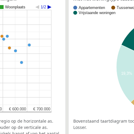
Woonplaats
1/2
Appartementen
Tussenwo
Vrijstaande woningen
19,3%
0
0
€ 600.000
€ 600.000
€ 700.000
€ 700.000
egio op de horizontale as.
Bovenstaand taartdiagram too
uder op de verticale as.
Losser.
rkels hangt af van het aantal