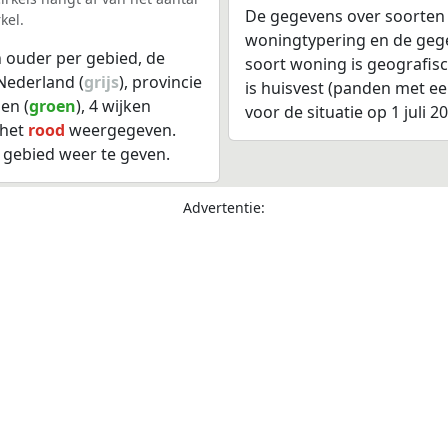
De gegevens over soorten
kel.
woningtypering en de gegev
 ouder per gebied, de
soort woning is geografis
Nederland (
grijs
), provincie
is huisvest (panden met e
en (
groen
), 4 wijken
voor de situatie op 1 juli 2
 het
rood
weergegeven.
 gebied weer te geven.
Advertentie: