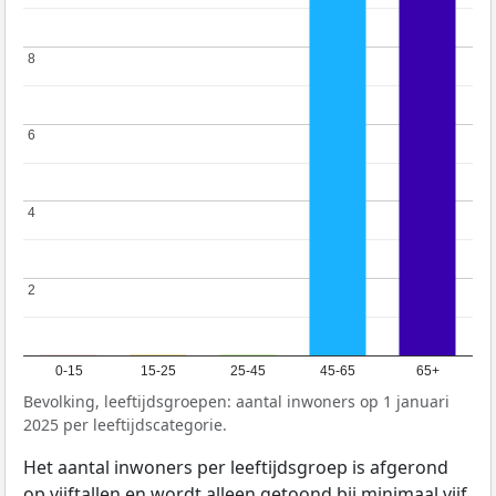
8
8
6
6
4
4
2
2
0-15
15-25
25-45
45-65
65+
Bevolking, leeftijdsgroepen: aantal inwoners op 1 januari
2025 per leeftijdscategorie.
Het aantal inwoners per leeftijdsgroep is afgerond
op vijftallen en wordt alleen getoond bij minimaal vijf