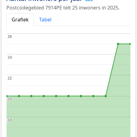
Postcodegebied 7914PE telt 25 inwoners in 2025.
Grafiek
Tabel
26
26
24
24
22
22
20
20
18
18