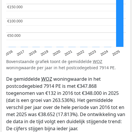
€150.000
€150.000
€100.000
€100.000
€50.000
€50.000
2016
2017
2018
2019
2020
2021
2022
2023
2024
2025
Bovenstaande grafiek toont de gemiddelde
WOZ
woningwaarde per jaar in het postcodegebied 7914 PE.
De gemiddelde
WOZ
woningwaarde in het
postcodegebied 7914 PE is met €347.868
toegenomen van €132 in 2016 tot €348.000 in 2025
(dat is een groei van 263.536%). Het gemiddelde
verschil per jaar over de hele periode van 2016 tot en
met 2025 was €38.652 (17.813%). De ontwikkeling van
de data in de tijd volgt een duidelijk stijgende trend:
De cijfers stijgen bijna ieder jaar.