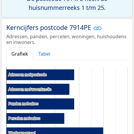
huisnummerreeks 1 t/m 25.
Kerncijfers postcode 7914PE
Adressen, panden, percelen, woningen, huishoudens
en inwoners.
Grafiek
Tabel
Adressen met postcode
Adressen met postcode
Adressen met woonfunctie
Adressen met woonfunctie
Panden met adres
Panden met adres
Percelen met adres
Percelen met adres
Woningvoorraad
Woningvoorraad