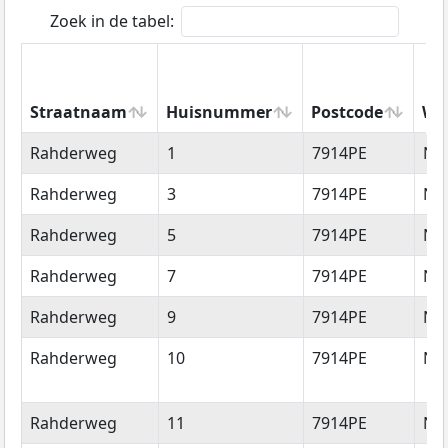
Zoek in de tabel:
Straatnaam
Huisnummer
Postcode
Wo
Straatnaam
Huisnummer
Postcode
Wo
Rahderweg
1
7914PE
No
Rahderweg
3
7914PE
No
Rahderweg
5
7914PE
No
Rahderweg
7
7914PE
No
Rahderweg
9
7914PE
No
Rahderweg
10
7914PE
No
Rahderweg
11
7914PE
No