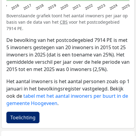
2015
2016
2017
2018
2019
2020
2021
2022
2023
2024
2025
Bovenstaande grafiek toont het aantal inwoners per jaar op
basis van de data van het
CBS
voor het postcodegebied
7914 PE.
De bevolking van het postcodegebied 7914 PE is met
5 inwoners gestegen van 20 inwoners in 2015 tot 25
inwoners in 2025 (dat is een toename van 25%). Het
gemiddelde verschil per jaar over de hele periode van
2015 tot en met 2025 was 0 inwoners (2,5%).
Het aantal inwoners is het aantal personen zoals op 1
januari in het bevolkingsregister vastgelegd. Bekijk
ook de
tabel met het aantal inwoners per buurt in de
gemeente Hoogeveen
.
Toelichting