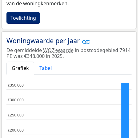
van de woningkenmerken.
Toelichting
Woningwaarde per jaar
De gemiddelde
WOZ-waarde
in postcodegebied 7914
PE was €348.000 in 2025.
Grafiek
Tabel
€350.000
€350.000
€300.000
€300.000
€250.000
€250.000
€200.000
€200.000