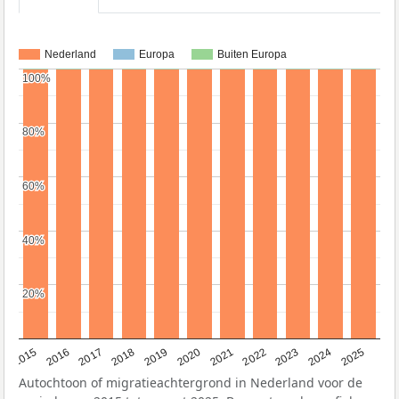
Nederland
Europa
Buiten Europa
100%
100%
80%
80%
60%
60%
40%
40%
20%
20%
2019
2022
2017
2025
2020
2015
2023
2018
2021
2016
2024
Autochtoon of migratieachtergrond in Nederland voor de