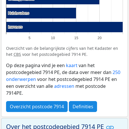
Huishoudens
Huishoudens
Inwoners
Inwoners
5
10
15
20
Overzicht van de belangrijkste cijfers van het Kadaster en
het
CBS
voor het postcodegebied 7914 PE.
Op deze pagina vind je een
kaart
van het
postcodegebied 7914 PE, de data over meer dan
250
onderwerpen
voor het postcodegebied 7914 PE en
een overzicht van alle
adressen
met postcode
7914PE.
Overzicht postcode 7914
Definities
Over het postcodegebied 7914 PE