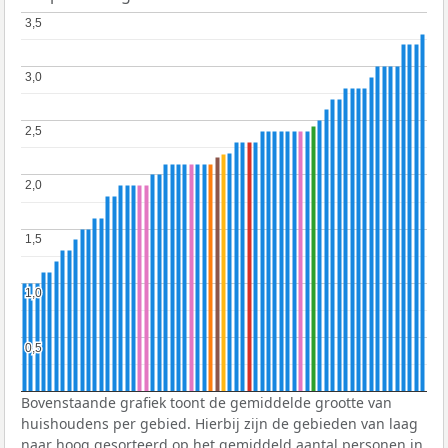
3,5
3,5
3,0
3,0
2,5
2,5
2,0
2,0
1,5
1,5
1,0
1,0
0,5
0,5
Bovenstaande grafiek toont de gemiddelde grootte van
huishoudens per gebied. Hierbij zijn de gebieden van laag
naar hoog gesorteerd op het gemiddeld aantal personen in