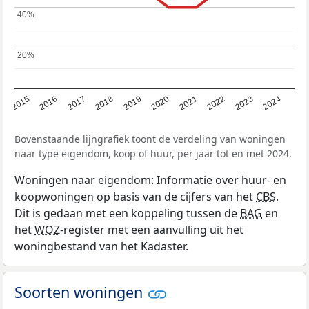
40%
40%
20%
20%
2015
2016
2017
2018
2019
2020
2021
2022
2023
2024
Bovenstaande lijngrafiek toont de verdeling van woningen
naar type eigendom, koop of huur, per jaar tot en met 2024.
Woningen naar eigendom: Informatie over huur- en
koopwoningen op basis van de cijfers van het
CBS
.
Dit is gedaan met een koppeling tussen de
BAG
en
het
WOZ
-register met een aanvulling uit het
woningbestand van het Kadaster.
Soorten woningen