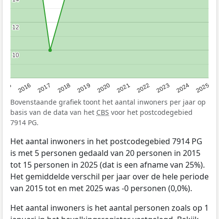
12
12
10
10
2015
2016
2017
2018
2019
2020
2021
2022
2023
2024
2025
Bovenstaande grafiek toont het aantal inwoners per jaar op
basis van de data van het
CBS
voor het postcodegebied
7914 PG.
Het aantal inwoners in het postcodegebied 7914 PG
is met 5 personen gedaald van 20 personen in 2015
tot 15 personen in 2025 (dat is een afname van 25%).
Het gemiddelde verschil per jaar over de hele periode
van 2015 tot en met 2025 was -0 personen (0,0%).
Het aantal inwoners is het aantal personen zoals op 1