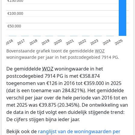
€150.000
€150.000
€100.000
€100.000
€50.000
€50.000
2016
2017
2018
2019
2020
2021
2022
2023
2024
2025
Bovenstaande grafiek toont de gemiddelde
WOZ
woningwaarde per jaar in het postcodegebied 7914 PG.
De gemiddelde
WOZ
woningwaarde in het
postcodegebied 7914 PG is met €358.874
toegenomen van €126 in 2016 tot €359.000 in 2025
(dat is een toename van 284.821%). Het gemiddelde
verschil per jaar over de hele periode van 2016 tot en
met 2025 was €39.875 (20.345%). De ontwikkeling van
de data in de tijd volgt een duidelijk stijgende trend:
De cijfers stijgen bijna ieder jaar.
Bekijk ook de
ranglijst van de woningwaarden per