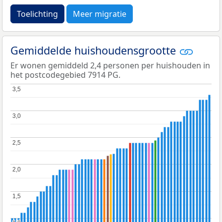
Toelichting
Meer migratie
Gemiddelde huishoudensgrootte
Er wonen gemiddeld 2,4 personen per huishouden in
het postcodegebied 7914 PG.
3,5
3,5
3,0
3,0
2,5
2,5
2,0
2,0
1,5
1,5