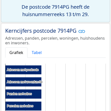
De postcode 7914PG heeft de
huisnummerreeks 13 t/m 29.
Kerncijfers postcode 7914PG
Adressen, panden, percelen, woningen, huishoudens
en inwoners.
Grafiek
Tabel
Adressen met postcode
Adressen met postcode
Adressen met woonfunctie
Adressen met woonfunctie
Panden met adres
Panden met adres
Percelen met adres
Percelen met adres