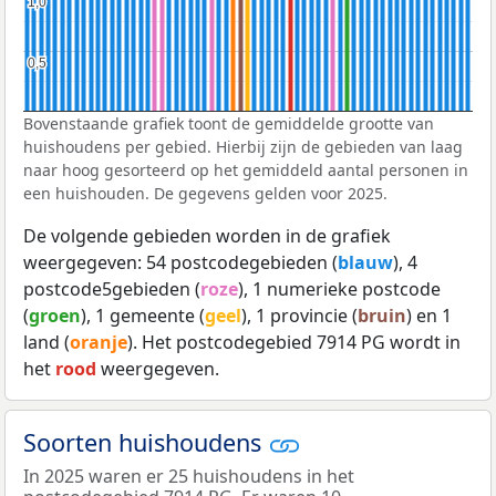
1,0
1,0
0,5
0,5
Bovenstaande grafiek toont de gemiddelde grootte van
huishoudens per gebied. Hierbij zijn de gebieden van laag
naar hoog gesorteerd op het gemiddeld aantal personen in
een huishouden. De gegevens gelden voor 2025.
De volgende gebieden worden in de grafiek
weergegeven: 54 postcodegebieden (
blauw
), 4
postcode5gebieden (
roze
), 1 numerieke postcode
(
groen
), 1 gemeente (
geel
), 1 provincie (
bruin
) en 1
land (
oranje
). Het postcodegebied 7914 PG wordt in
het
rood
weergegeven.
Soorten huishoudens
In 2025 waren er 25 huishoudens in het