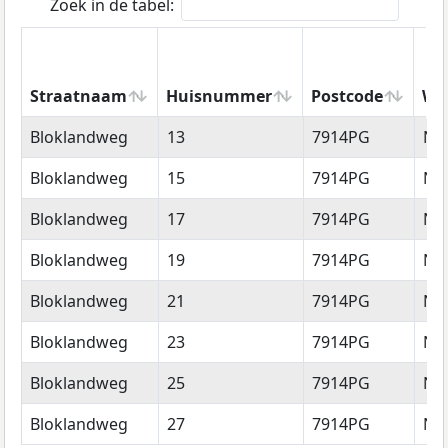
Zoek in de tabel:
Straatnaam
Huisnummer
Postcode
Wo
Straatnaam
Huisnummer
Postcode
Wo
Bloklandweg
13
7914PG
No
Bloklandweg
15
7914PG
No
Bloklandweg
17
7914PG
No
Bloklandweg
19
7914PG
No
Bloklandweg
21
7914PG
No
Bloklandweg
23
7914PG
No
Bloklandweg
25
7914PG
No
Bloklandweg
27
7914PG
No