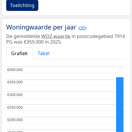
Toelichting
Woningwaarde per jaar
De gemiddelde
WOZ-waarde
in postcodegebied 7914
PG was €359.000 in 2025.
Grafiek
Tabel
€400.000
€400.000
€350.000
€350.000
€300.000
€300.000
€250.000
€250.000
€200.000
€200.000