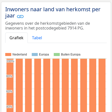
Inwoners naar land van herkomst per
jaar
Gegevens over de herkomstgebieden van de
inwoners in het postcodegebied 7914 PG.
Grafiek
Tabel
Nederland
Europa
Buiten Europa
100%
100%
80%
80%
60%
60%
40%
40%