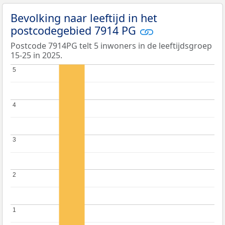
Bevolking naar leeftijd in het
postcodegebied 7914 PG
Postcode 7914PG telt 5 inwoners in de leeftijdsgroep
15-25 in 2025.
5
5
4
4
3
3
2
2
1
1