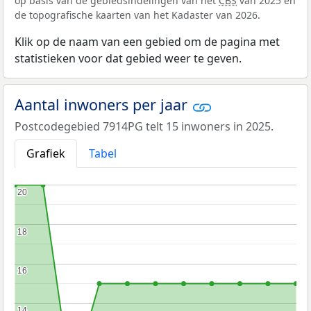
op basis van de gebiedsindelingen van het
CBS
van 2025 en
de topografische kaarten van het Kadaster van 2026.
Klik op de naam van een gebied om de pagina met
statistieken voor dat gebied weer te geven.
Aantal inwoners per jaar
Postcodegebied 7914PG telt 15 inwoners in 2025.
Grafiek
Tabel
20
20
18
18
16
16
14
14