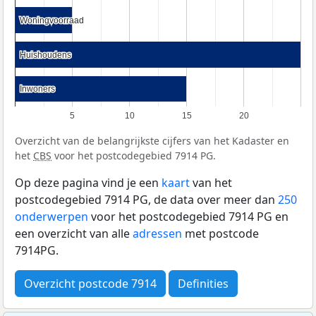
Woningvoorraad
Woningvoorraad
Huishoudens
Huishoudens
Inwoners
Inwoners
5
10
15
20
Overzicht van de belangrijkste cijfers van het Kadaster en
het
CBS
voor het postcodegebied 7914 PG.
Op deze pagina vind je een
kaart
van het
postcodegebied 7914 PG, de data over meer dan
250
onderwerpen
voor het postcodegebied 7914 PG en
een overzicht van alle
adressen
met postcode
7914PG.
Overzicht postcode 7914
Definities