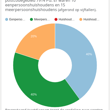
postcodegebied 7914 PG. Er waren 10
eenpersoonshuishoudens en 15
meerpersoonshuishoudens
.
(afgerond op vijftallen)
Eenperso…
Meerpers…
Huishoud…
Huishoud…
20%
40%
40%
Bovenstaand taartdiagram toont de verdeling naar soorten