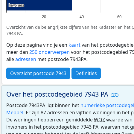
Inwoners
Inwoners
20
40
60
Overzicht van de belangrijkste cijfers van het Kadaster en het
7943 PA.
Op deze pagina vind je een
kaart
van het postcodegebied
meer dan
250 onderwerpen
voor het postcodegebied 79
alle
adressen
met postcode 7943PA.
Overzicht postcode 7943
Definities
Over het postcodegebied 7943 PA
Postcode 7943PA ligt binnen het
numerieke postcodege
Meppel
. Er zijn 87 adressen en vijftien woningen in het
De woningen hebben een gemiddelde
WOZ
waarde van 
inwoners in het postcodegebied 7943 PA, waarvan het g
van de inwoners behoort tot de leeftijdsgroep van 0 tot 