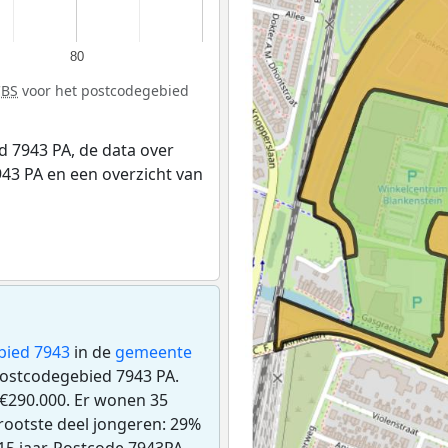
80
CBS
voor het postcodegebied
 7943 PA, de data over
43 PA en een overzicht van
bied 7943
in de
gemeente
 postcodegebied 7943 PA.
€290.000. Er wonen 35
rootste deel jongeren: 29%
15 jaar. Postcode 7943PA