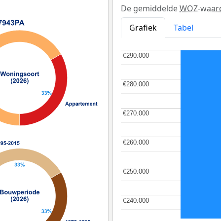
De gemiddelde
WOZ-waar
Grafiek
Tabel
€290.000
€290.000
€280.000
€280.000
€270.000
€270.000
€260.000
€260.000
€250.000
€250.000
€240.000
€240.000