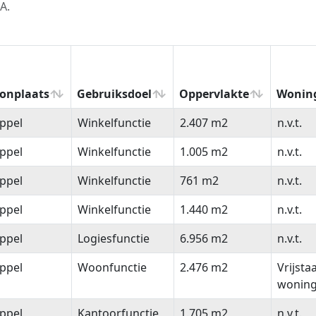
A.
onplaats
Gebruiksdoel
Oppervlakte
Wonin
onplaats
Gebruiksdoel
Oppervlakte
Wonin
ppel
Winkelfunctie
2.407 m2
n.v.t.
ppel
Winkelfunctie
1.005 m2
n.v.t.
ppel
Winkelfunctie
761 m2
n.v.t.
ppel
Winkelfunctie
1.440 m2
n.v.t.
ppel
Logiesfunctie
6.956 m2
n.v.t.
ppel
Woonfunctie
2.476 m2
Vrijsta
wonin
ppel
Kantoorfunctie
1.705 m2
n.v.t.