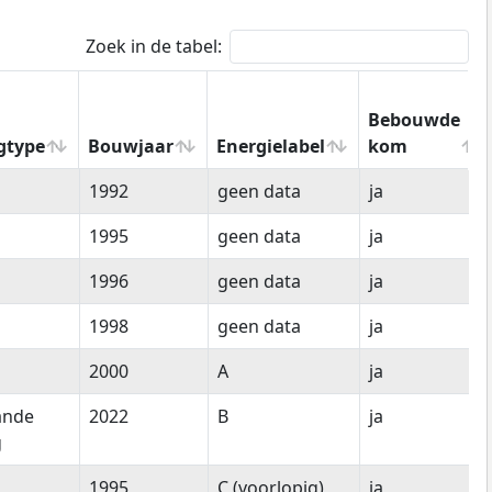
Zoek in de tabel:
Bebouwde
gtype
Bouwjaar
Energielabel
kom
gtype
Bouwjaar
Energielabel
Bebouwde
1992
geen data
ja
kom
1995
geen data
ja
1996
geen data
ja
1998
geen data
ja
2000
A
ja
ande
2022
B
ja
g
1995
C (voorlopig)
ja