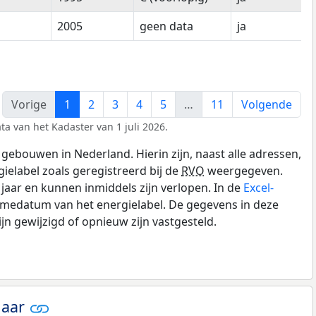
2005
geen data
ja
Vorige
1
2
3
4
5
…
11
Volgende
ta van het Kadaster van 1 juli 2026.
gebouwen in Nederland. Hierin zijn, naast alle adressen,
gielabel zoals geregistreerd bij de
RVO
weergegeven.
0 jaar en kunnen inmiddels zijn verlopen. In de
Excel-
amedatum van het energielabel. De gegevens in deze
n gewijzigd of opnieuw zijn vastgesteld.
jaar