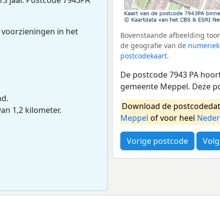
 voorzieningen in het
Bovenstaande afbeelding toon
de geografie van de
numeriek
postcodekaart
.
De postcode 7943 PA hoort 
gemeente Meppel. Deze po
nd.
Download de postcodedat
van 1,2 kilometer.
Meppel
of voor heel
Neder
Vorige postcode
Volg