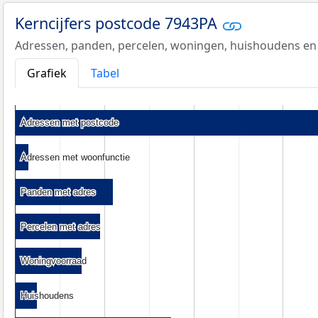
Kerncijfers postcode 7943PA
Adressen, panden, percelen, woningen, huishoudens en
Grafiek
Tabel
Adressen met postcode
Adressen met postcode
Adressen met woonfunctie
Adressen met woonfunctie
Panden met adres
Panden met adres
Percelen met adres
Percelen met adres
Woningvoorraad
Woningvoorraad
Huishoudens
Huishoudens