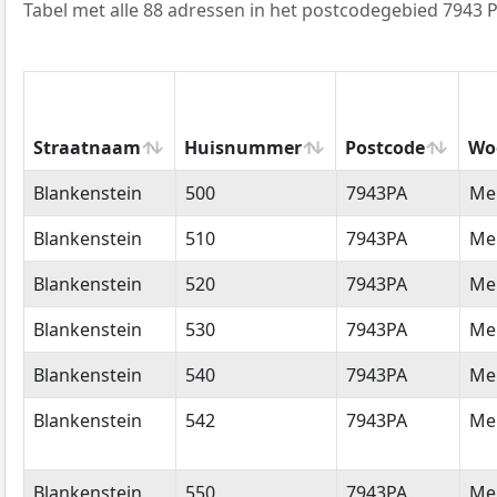
Tabel met alle 88 adressen in het postcodegebied 7943 P
Straatnaam
Huisnummer
Postcode
Wo
Straatnaam
Huisnummer
Postcode
Wo
Blankenstein
500
7943PA
Me
Blankenstein
510
7943PA
Me
Blankenstein
520
7943PA
Me
Blankenstein
530
7943PA
Me
Blankenstein
540
7943PA
Me
Blankenstein
542
7943PA
Me
Blankenstein
550
7943PA
Me