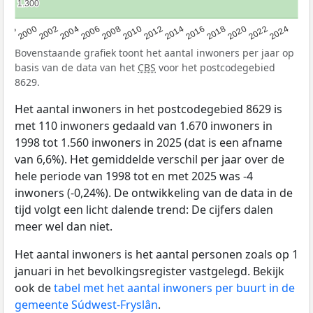
1.300
1.300
1998
2000
2002
2004
2006
2008
2010
2012
2014
2016
2018
2020
2022
2024
Bovenstaande grafiek toont het aantal inwoners per jaar op
basis van de data van het
CBS
voor het postcodegebied
8629.
Het aantal inwoners in het postcodegebied 8629 is
met 110 inwoners gedaald van 1.670 inwoners in
1998 tot 1.560 inwoners in 2025 (dat is een afname
van 6,6%). Het gemiddelde verschil per jaar over de
hele periode van 1998 tot en met 2025 was -4
inwoners (-0,24%). De ontwikkeling van de data in de
tijd volgt een licht dalende trend: De cijfers dalen
meer wel dan niet.
Het aantal inwoners is het aantal personen zoals op 1
januari in het bevolkingsregister vastgelegd. Bekijk
ook de
tabel met het aantal inwoners per buurt in de
gemeente Súdwest-Fryslân
.