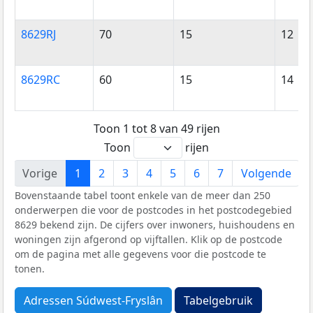
8629RJ
70
15
12
8629RC
60
15
14
Toon 1 tot 8 van 49 rijen
Toon
rijen
Vorige
1
2
3
4
5
6
7
Volgende
Bovenstaande tabel toont enkele van de meer dan 250
onderwerpen die voor de postcodes in het postcodegebied
8629 bekend zijn. De cijfers over inwoners, huishoudens en
woningen zijn afgerond op vijftallen. Klik op de postcode
om de pagina met alle gegevens voor die postcode te
tonen.
Adressen Súdwest-Fryslân
Tabelgebruik