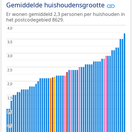
Gemiddelde huishoudensgrootte
Er wonen gemiddeld 2,3 personen per huishouden in
het postcodegebied 8629.
4,0
4,0
3,5
3,5
3,0
3,0
2,5
2,5
2,0
2,0
1,5
1,5
1,0
1,0
0,5
0,5