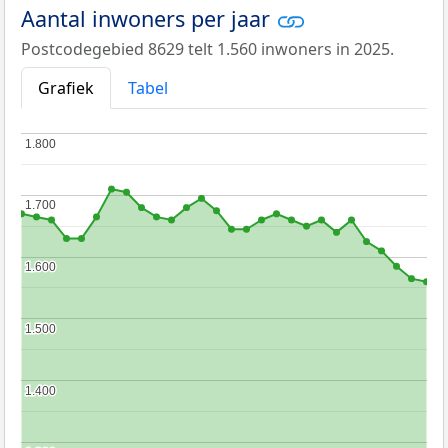
Aantal inwoners per jaar
Postcodegebied 8629 telt 1.560 inwoners in 2025.
Grafiek
Tabel
1.800
1.800
1.700
1.700
1.600
1.600
1.500
1.500
1.400
1.400