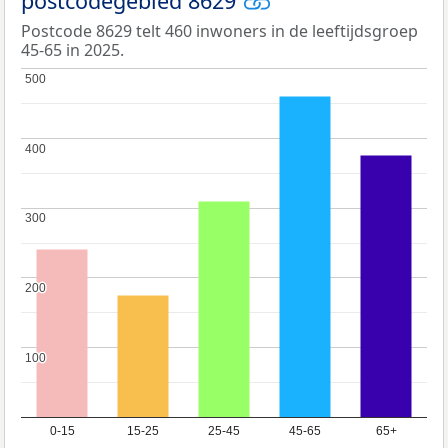
postcodegebied 8629
Postcode 8629 telt 460 inwoners in de leeftijdsgroep
45-65 in 2025.
500
500
400
400
300
300
200
200
100
100
0-15
15-25
25-45
45-65
65+