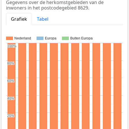
Gegevens over de herkomstgebieden van de
inwoners in het postcodegebied 8629.
Grafiek
Tabel
Nederland
Europa
Buiten Europa
100%
100%
80%
80%
60%
60%
40%
40%
20%
20%