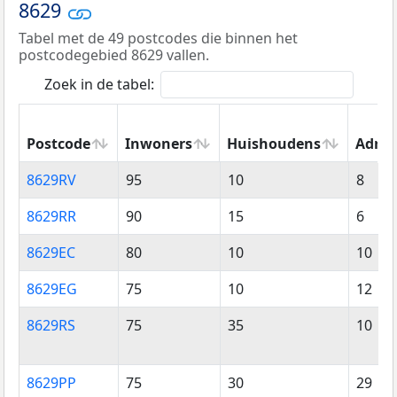
8629
Tabel met de 49 postcodes die binnen het
postcodegebied 8629 vallen.
Zoek in de tabel:
Postcode
Inwoners
Huishoudens
Adres
Postcode
Inwoners
Huishoudens
Adres
8629RV
95
10
8
8629RR
90
15
6
8629EC
80
10
10
8629EG
75
10
12
8629RS
75
35
10
8629PP
75
30
29