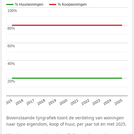
% Huurwoningen
% Koopwoningen
100%
100%
80%
80%
60%
60%
40%
40%
20%
20%
2019
2022
2025
2017
2020
2023
2015
2018
2021
2024
2016
Bovenstaande lijngrafiek toont de verdeling van woningen
naar type eigendom, koop of huur, per jaar tot en met 2025.