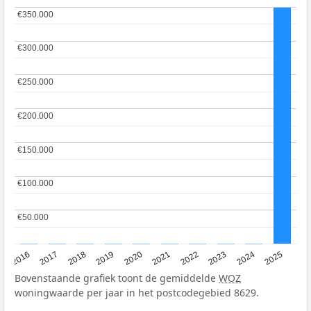
€350.000
€350.000
€300.000
€300.000
€250.000
€250.000
€200.000
€200.000
€150.000
€150.000
€100.000
€100.000
€50.000
€50.000
2016
2017
2018
2019
2020
2021
2022
2023
2024
2025
Bovenstaande grafiek toont de gemiddelde
WOZ
woningwaarde per jaar in het postcodegebied 8629.